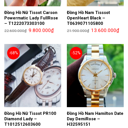
Đồng Hồ Nữ Tissot Carson
Đồng Hồ Nam Tisssot
Powermatic Lady FullRose
OpenHeart Black –
– T1222073303100
T0639071105800
Giá
Giá
Giá
Giá
9.800.000
₫
13.600.000
₫
22.600.000
₫
21.900.000
₫
gốc
hiện
gốc
hiện
là:
tại
là:
tại
22.600.000₫.
là:
21.900.000₫.
là:
9.800.000₫.
13.6
-68%
-52%
Đồng Hồ Nữ Tissot PR100
Đồng Hồ Nam Hamilton Date
Diamond Lady –
Day DemiRose –
T1012512603600
H32595151