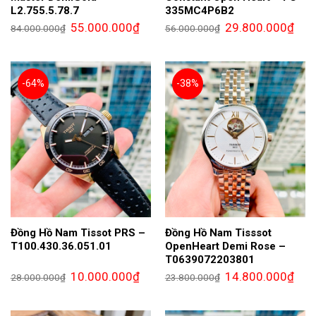
L2.755.5.78.7
335MC4P6B2
Giá
Giá
Giá
Giá
55.000.000
₫
29.800.000
₫
84.000.000
₫
56.000.000
₫
gốc
hiện
gốc
hiện
là:
tại
là:
tại
84.000.000₫.
là:
56.000.000₫.
là:
55.000.000₫.
29.8
-64%
-38%
Đồng Hồ Nam Tissot PRS –
Đồng Hồ Nam Tisssot
T100.430.36.051.01
OpenHeart Demi Rose –
T0639072203801
Giá
Giá
Giá
Giá
10.000.000
₫
14.800.000
₫
28.000.000
₫
23.800.000
₫
gốc
hiện
gốc
hiện
là:
tại
là:
tại
28.000.000₫.
là:
23.800.000₫.
là:
10.000.000₫.
14.8