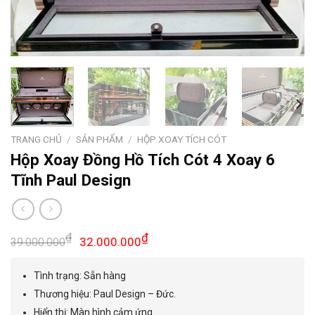
TRANG CHỦ
/
SẢN PHẨM
/
HỘP XOAY TÍCH CÓT
Hộp Xoay Đồng Hồ Tích Cót 4 Xoay 6
Tĩnh Paul Design
Giá
Giá
₫
₫
32.000.000
39.000.000
gốc
hiện
là:
tại
Tình trạng: Sẵn hàng
39.000.000₫.
là:
Thương hiệu: Paul Design – Đức.
32.000.000₫.
Hiển thị: Màn hình cảm ứng