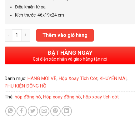
Điều khiển từ xa.
Kích thước: 46x19x24 cm
Hộp Xoay Đồng Hồ Tích Cót 4 Xoay 6 Tĩnh Paul Design số lượn
Thêm vào giỏ hàng
ĐẶT HÀNG NGAY
Gọi điện xác nhận và giao hàng tận nơi
Danh mục:
HÀNG MỚI VỀ
,
Hộp Xoay Tích Cót
,
KHUYẾN MÃI
,
PHỤ KIỆN ĐỒNG HỒ
Thẻ:
hộp đồng hò
,
Hộp xoay đồng hồ
,
hộp xoay tích cót