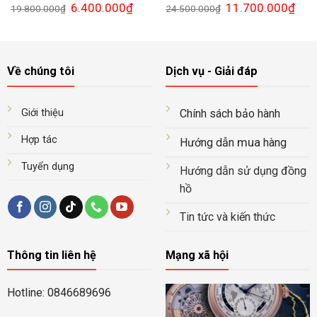
Giá
Giá
Giá
Giá
6.400.000
₫
11.700.000
₫
19.800.000
₫
24.500.000
₫
gốc
hiện
gốc
hiện
là:
tại
là:
tại
19.800.000₫.
là:
24.500.000₫.
là:
6.400.000₫.
11.7
Về chúng tôi
Dịch vụ - Giải đáp
Giới thiệu
Chính sách bảo hành
Hợp tác
mua
Hướng dẫn
hàng
Tuyển dụng
Hướng dẫn sử dụng đồng
hồ
Tin tức và kiến thức
Thông tin liên hệ
Mạng xã hội
Hotline: 0846689696