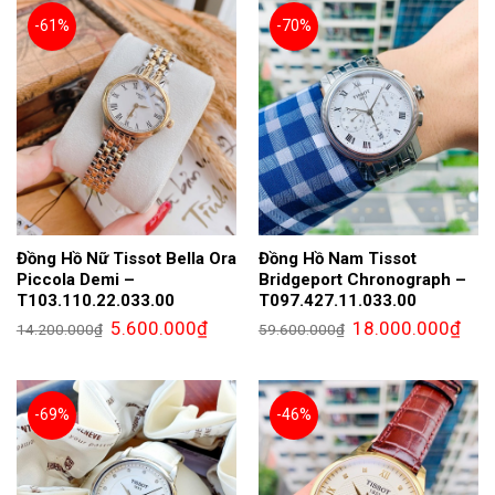
-61%
-70%
Đồng Hồ Nữ Tissot Bella Ora
Đồng Hồ Nam Tissot
Piccola Demi –
Bridgeport Chronograph –
T103.110.22.033.00
T097.427.11.033.00
Giá
Giá
Giá
Giá
5.600.000
₫
18.000.000
₫
14.200.000
₫
59.600.000
₫
gốc
hiện
gốc
hiện
là:
tại
là:
tại
14.200.000₫.
là:
59.600.000₫.
là:
5.600.000₫.
18.0
-69%
-46%