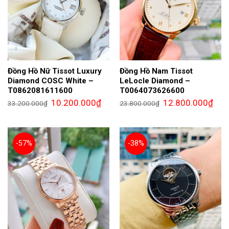
Đồng Hồ Nữ Tissot Luxury
Đồng Hồ Nam Tissot
Diamond COSC White –
LeLocle Diamond –
T0862081611600
T0064073626600
Giá
Giá
Giá
Giá
10.200.000
₫
12.800.000
₫
33.200.000
₫
23.800.000
₫
gốc
hiện
gốc
hiện
là:
tại
là:
tại
33.200.000₫.
là:
23.800.000₫.
là:
10.200.000₫.
12.8
-57%
-38%