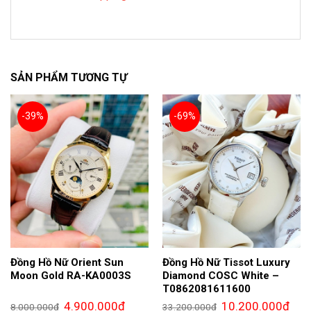
SẢN PHẨM TƯƠNG TỰ
-39%
-69%
Đồng Hồ Nữ Orient Sun
Đồng Hồ Nữ Tissot Luxury
Moon Gold RA-KA0003S
Diamond COSC White –
T0862081611600
Giá
Giá
Giá
Giá
4.900.000
₫
10.200.000
₫
8.000.000
₫
33.200.000
₫