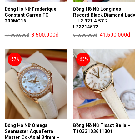
Đồng Hồ Nữ Frederique
Đồng Hồ Nữ Longines
Constant Carree FC-
Record Black Diamond Lady
200MC16
– L2.321.4.57.2 –
L23214572
Giá
Giá
Giá
Giá
8.500.000
₫
41.500.000
₫
17.000.000
₫
61.000.000
₫
gốc
hiện
gốc
hiện
là:
tại
là:
tại
17.000.000₫.
là:
61.000.000₫.
là:
8.500.000₫.
41.5
-57%
-63%
Đồng Hồ Nữ Omega
Đồng Hồ Nữ Tissot Bella –
Seamaster AquaTerra
T1033103611301
Master Co-Axial 34mm –