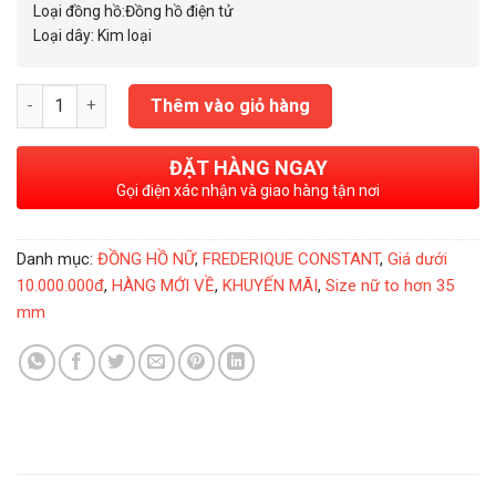
Loại đồng hồ:Đồng hồ điện tử
Loại dây: Kim loại
Đồng Hồ Nữ Frederique Constant FC-220MSD3B6B số lượng
Thêm vào giỏ hàng
ĐẶT HÀNG NGAY
Gọi điện xác nhận và giao hàng tận nơi
Danh mục:
ĐỒNG HỒ NỮ
,
FREDERIQUE CONSTANT
,
Giá dưới
10.000.000đ
,
HÀNG MỚI VỀ
,
KHUYẾN MÃI
,
Size nữ to hơn 35
mm