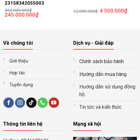
23158342055003
Giá
Giá
565.000.000
₫
4.500.000
₫
12.000.000
₫
Giá
Giá
gốc
hiện
245.000.000
₫
gốc
hiện
là:
tại
là:
tại
12.000.000₫.
là:
565.000.000₫.
là:
4.500.
245.000.000₫.
Về chúng tôi
Dịch vụ - Giải đáp
Giới thiệu
Chính sách bảo hành
Hợp tác
mua
Hướng dẫn
hàng
Tuyển dụng
Hướng dẫn sử dụng đồng
hồ
Tin tức và kiến thức
Thông tin liên hệ
Mạng xã hội