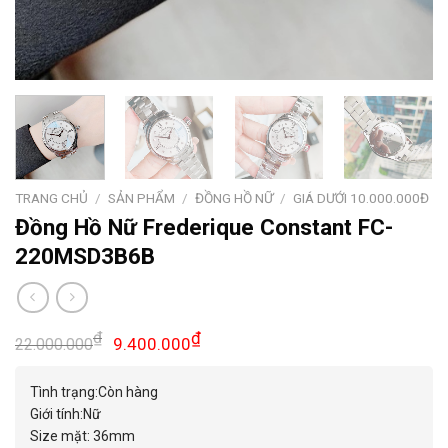
TRANG CHỦ
/
SẢN PHẨM
/
ĐỒNG HỒ NỮ
/
GIÁ DƯỚI 10.000.000Đ
Đồng Hồ Nữ Frederique Constant FC-
220MSD3B6B
Giá
Giá
₫
₫
9.400.000
22.000.000
gốc
hiện
là:
tại
Tình trạng:Còn hàng
22.000.000₫.
là:
Giới tính:Nữ
9.400.000₫.
Size mặt: 36mm