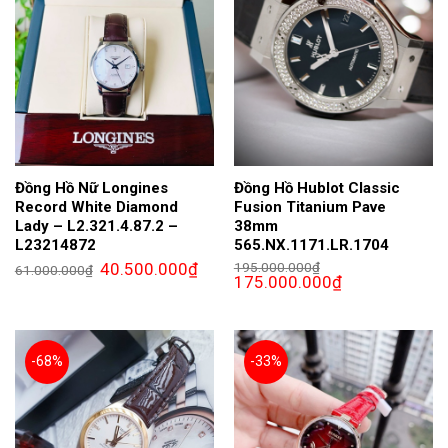
Đồng Hồ Nữ Longines
Đồng Hồ Hublot Classic
Record White Diamond
Fusion Titanium Pave
Lady – L2.321.4.87.2 –
38mm
L23214872
565.NX.1171.LR.1704
Giá
Giá
40.500.000
₫
195.000.000
₫
61.000.000
₫
gốc
hiện
Giá
Giá
175.000.000
₫
là:
tại
gốc
hiện
61.000.000₫.
là:
là:
tại
40.500.000₫.
195.000.000₫.
là:
175.000.000₫.
-68%
-33%