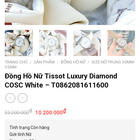
TRANG CHỦ
/
SẢN PHẨM
/
ĐỒNG HỒ NỮ
/
SIZE NỮ TRUNG 30MM-
35MM
Đồng Hồ Nữ Tissot Luxury Diamond
COSC White – T0862081611600
Giá
Giá
₫
₫
10.200.000
33.200.000
gốc
hiện
là:
tại
Tình trạng:Còn hàng
33.200.000₫.
là:
Giới tính:Nữ