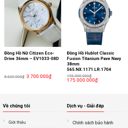
Đồng Hồ Nữ Citizen Eco-
Đồng Hồ Hublot Classic
Drive 36mm – EV1033-08D
Fusion Titanium Pave Navy
38mm
565.NX.1171.LR.1704
Giá
Giá
3.700.000
₫
195.000.000
₫
8.600.000
₫
gốc
hiện
Giá
Giá
175.000.000
₫
là:
tại
gốc
hiện
8.600.000₫.
là:
là:
tại
3.700.000₫.
195.000.000₫.
là:
175.000.000₫.
Về chúng tôi
Dịch vụ - Giải đáp
Giới thiệu
Chính sách bảo hành