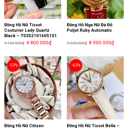
Đồng Hồ Nữ Tissot
Đồng Hồ Nga Nữ Đá Đỏ
Couturier Lady Quartz
Poljot Ruby Automatic
Black – T0352101605101
Giá
Giá
Giá
Giá
4.800.000
₫
8.900.000
₫
9.100.000
₫
9.300.000
₫
gốc
hiện
gốc
hiện
là:
tại
là:
tại
9.100.000₫.
là:
9.300.000₫.
là:
4.800.000₫.
8.900.0
-53%
-63%
Đồng Hồ Nữ Citizen
Đồng Hồ Nữ Tissot Bella –