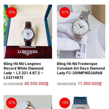
195.000.000₫.
là:
6.400.
175.000.000₫.
-34%
-61%
Đồng Hồ Nữ Longines
Đồng Hồ Nữ Frederique
Record White Diamond
Constant Art Deco Diamond
Lady – L2.321.4.87.2 –
Lady FC-200MPWD2AR6B
L23214872
Giá
Giá
Giá
Giá
40.500.000
₫
11.000.000
₫
61.000.000
₫
28.000.000
₫
gốc
hiện
gốc
hiện
là:
tại
là:
tại
61.000.000₫.
là:
28.000.000₫.
là:
40.500.000₫.
11.0
-57%
-10%