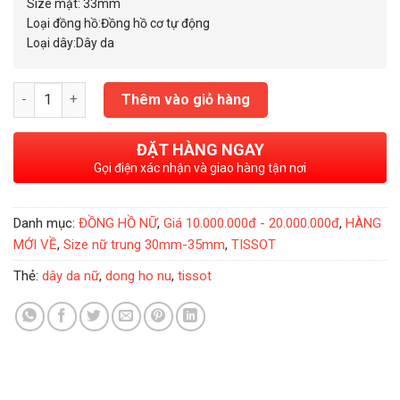
10.200.000₫.
Size mặt: 33mm
Loại đồng hồ:Đồng hồ cơ tự động
Loại dây:Dây da
Đồng Hồ Nữ Tissot Luxury Diamond COSC White - T0862081611
Thêm vào giỏ hàng
ĐẶT HÀNG NGAY
Gọi điện xác nhận và giao hàng tận nơi
Danh mục:
ĐỒNG HỒ NỮ
,
Giá 10.000.000đ - 20.000.000đ
,
HÀNG
MỚI VỀ
,
Size nữ trung 30mm-35mm
,
TISSOT
Thẻ:
dây da nữ
,
dong ho nu
,
tissot