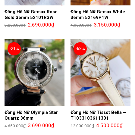
Đồng Hồ Nữ Gemax Rose
Đồng Hồ Nữ Gemax White
Gold 35mm 52101R3W
36mm 52169P1W
Giá
Giá
Giá
Giá
2.690.000
₫
3.150.000
₫
3.250.000
₫
4.050.000
₫
gốc
hiện
gốc
hiện
là:
tại
là:
tại
3.250.000₫.
là:
4.050.000₫.
là:
2.690.000₫.
3.150.0
-21%
-63%
Đồng Hồ Nữ Olympia Star
Đồng Hồ Nữ Tissot Bella –
Quartz 36mm
T1033103611301
Giá
Giá
Giá
Giá
3.690.000
₫
4.500.000
₫
4.650.000
₫
12.000.000
₫
gốc
hiện
gốc
hiện
là:
tại
là:
tại