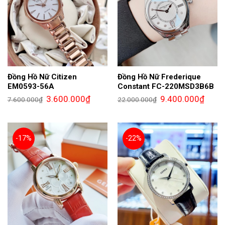
Đồng Hồ Nữ Citizen
Đồng Hồ Nữ Frederique
EM0593-56A
Constant FC-220MSD3B6B
Giá
Giá
Giá
Giá
3.600.000
₫
9.400.000
₫
7.600.000
₫
22.000.000
₫
gốc
hiện
gốc
hiện
là:
tại
là:
tại
7.600.000₫.
là:
22.000.000₫.
là:
3.600.000₫.
9.400.
-17%
-22%