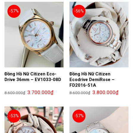
9.500.000₫.
4.850.0
-57%
-56%
Đồng Hồ Nữ Citizen Eco-
Đồng Hồ Nữ Citizen
Drive 36mm – EV1033-08D
Ecodrive DemiRose –
FD2016-51A
Giá
Giá
Giá
Giá
3.700.000
₫
3.800.000
₫
8.600.000
₫
8.600.000
₫
gốc
hiện
gốc
hiện
là:
tại
là:
tại
8.600.000₫.
là:
8.600.000₫.
là:
3.700.000₫.
3.800.0
-53%
-57%