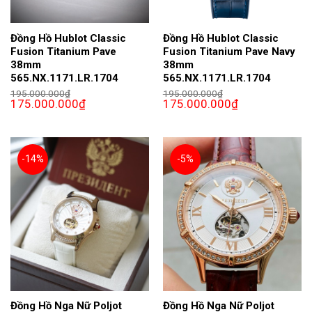
Đồng Hồ Hublot Classic
Đồng Hồ Hublot Classic
Fusion Titanium Pave
Fusion Titanium Pave Navy
38mm
38mm
565.NX.1171.LR.1704
565.NX.1171.LR.1704
195.000.000
₫
195.000.000
₫
Giá
Giá
Giá
Giá
175.000.000
₫
175.000.000
₫
gốc
hiện
gốc
hiện
là:
tại
là:
tại
195.000.000₫.
là:
195.000.000₫.
là:
175.000.000₫.
175.000.000₫.
-14%
-5%
Đồng Hồ Nga Nữ Poljot
Đồng Hồ Nga Nữ Poljot