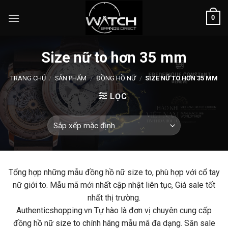
Skip
0
to
content
Size nữ to hơn 35 mm
TRANG CHỦ
/
SẢN PHẨM
/
ĐỒNG HỒ NỮ
/
SIZE NỮ TO HƠN 35 MM
LỌC
Tổng hợp những mẫu đồng hồ nữ size to, phù hợp với cổ tay
nữ giới to. Mẫu mã mới nhất cập nhật liên tục, Giá sale tốt
nhất thị trường.
Authenticshopping.vn Tự hào là đơn vị chuyên cung cấp
đồng hồ nữ size to chính hãng mẫu mã đa dạng. Săn sale