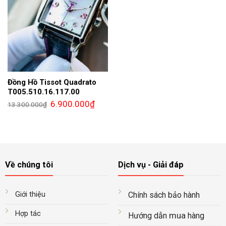
Đồng Hồ Tissot Quadrato
T005.510.16.117.00
Giá
Giá
6.900.000
₫
13.300.000
₫
gốc
hiện
là:
tại
13.300.000₫.
là:
6.900.000₫.
Về chúng tôi
Dịch vụ - Giải đáp
Giới thiệu
Chính sách bảo hành
Hợp tác
mua
Hướng dẫn
hàng