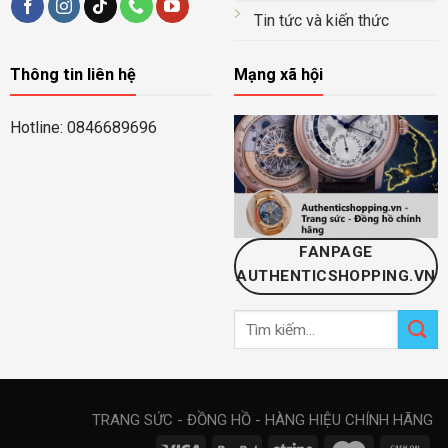
Tin tức và kiến thức
Thông tin liên hệ
Mạng xã hội
Hotline: 0846689696
FANPAGE
AUTHENTICSHOPPING.VN
Tìm
kiếm:
TRANG SỨC - ĐỒNG HỒ - HÀNG HIỆU CHÍNH HÃNG