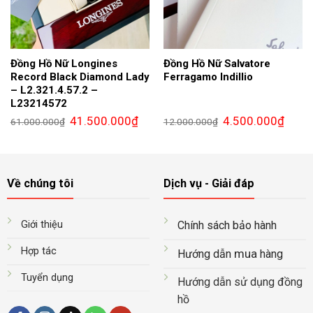
Đồng Hồ Nữ Longines
Đồng Hồ Nữ Salvatore
Record Black Diamond Lady
Ferragamo Indillio
– L2.321.4.57.2 –
L23214572
Giá
Giá
Giá
Giá
41.500.000
₫
4.500.000
₫
61.000.000
₫
12.000.000
₫
gốc
hiện
gốc
hiện
là:
tại
là:
tại
61.000.000₫.
là:
12.000.000₫.
là:
41.500.000₫.
4.500.
Về chúng tôi
Dịch vụ - Giải đáp
Giới thiệu
Chính sách bảo hành
Hợp tác
mua
Hướng dẫn
hàng
Tuyển dụng
Hướng dẫn sử dụng đồng
hồ