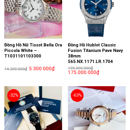
Đồng Hồ Nữ Tissot Bella Ora
Đồng Hồ Hublot Classic
Piccola White –
Fusion Titanium Pave Navy
T1031101103300
38mm
565.NX.1171.LR.1704
Giá
Giá
5.300.000
₫
195.000.000
₫
14.200.000
₫
gốc
hiện
Giá
Giá
175.000.000
₫
là:
tại
gốc
hiện
14.200.000₫.
là:
là:
tại
5.300.000₫.
195.000.000₫.
là:
175.000.000₫.
-32%
-63%