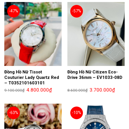
4.900.000₫.
4.800.0
-47%
-57%
Đồng Hồ Nữ Tissot
Đồng Hồ Nữ Citizen Eco-
Couturier Lady Quartz Red
Drive 36mm – EV1033-08D
– T0352101603101
Giá
Giá
Giá
Giá
4.800.000
₫
3.700.000
₫
9.100.000
₫
8.600.000
₫
gốc
hiện
gốc
hiện
là:
tại
là:
tại
9.100.000₫.
là:
8.600.000₫.
là:
4.800.000₫.
3.700.0
-63%
-10%