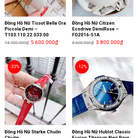
Đồng Hồ Nữ Tissot Bella Ora
Đồng Hồ Nữ Citizen
Piccola Demi –
Ecodrive DemiRose –
T103.110.22.033.00
FD2016-51A
Giá
Giá
Giá
Giá
5.600.000
₫
3.800.000
₫
14.200.000
₫
8.600.000
₫
gốc
hiện
gốc
hiện
là:
tại
là:
tại
14.200.000₫.
là:
8.600.000₫.
là:
5.600.000₫.
3.800.0
-33%
-12%
Đồng Hồ Nữ Starke Chuồn
Đồng Hồ Nữ Hublot Classic
Chuồn
Fusion Titanium Navi Pave