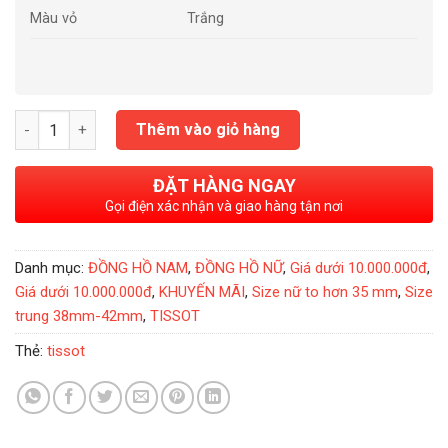
Màu vỏ
Trắng
Đồng Hồ Tissot Quadrato T005.510.16.117.00 số lượng
Thêm vào giỏ hàng
ĐẶT HÀNG NGAY
Gọi điện xác nhận và giao hàng tận nơi
Danh mục:
ĐỒNG HỒ NAM
,
ĐỒNG HỒ NỮ
,
Giá dưới 10.000.000đ
,
Giá dưới 10.000.000đ
,
KHUYẾN MÃI
,
Size nữ to hơn 35 mm
,
Size
trung 38mm-42mm
,
TISSOT
Thẻ:
tissot