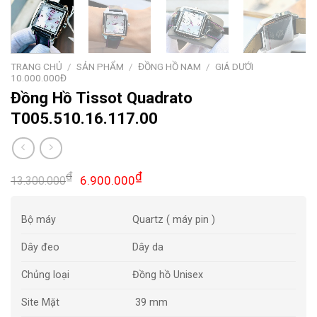
TRANG CHỦ
/
SẢN PHẨM
/
ĐỒNG HỒ NAM
/
GIÁ DƯỚI
10.000.000Đ
Đồng Hồ Tissot Quadrato
T005.510.16.117.00
Giá
Giá
₫
₫
6.900.000
13.300.000
gốc
hiện
là:
tại
Bộ máy
Quartz ( máy pin )
13.300.000₫.
là:
6.900.000₫.
Dây đeo
Dây da
Chủng loại
Đồng hồ Unisex
Site Mặt
39 mm