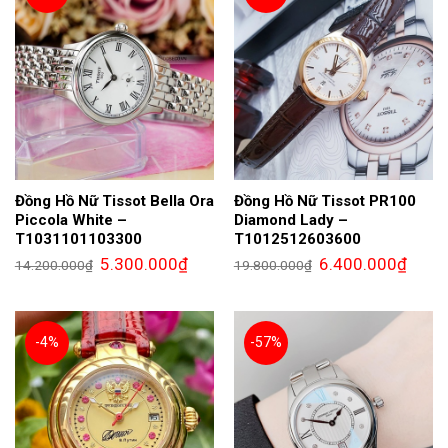
Đồng Hồ Nữ Tissot Bella Ora
Đồng Hồ Nữ Tissot PR100
Piccola White –
Diamond Lady –
T1031101103300
T1012512603600
Giá
Giá
Giá
Giá
5.300.000
₫
6.400.000
₫
14.200.000
₫
19.800.000
₫
gốc
hiện
gốc
hiện
là:
tại
là:
tại
14.200.000₫.
là:
19.800.000₫.
là:
5.300.000₫.
6.400.
-4%
-57%