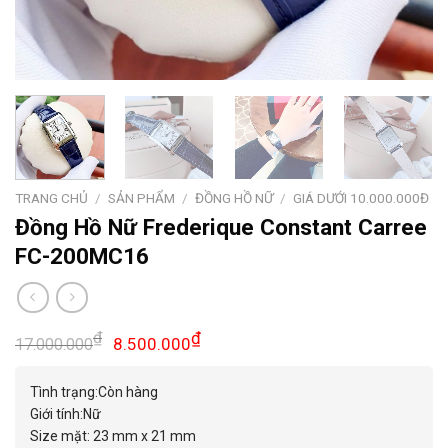
TRANG CHỦ
/
SẢN PHẨM
/
ĐỒNG HỒ NỮ
/
GIÁ DƯỚI 10.000.000Đ
Đồng Hồ Nữ Frederique Constant Carree
FC-200MC16
Giá
Giá
₫
₫
8.500.000
17.000.000
gốc
hiện
là:
tại
Tình trạng:Còn hàng
17.000.000₫.
là:
Giới tính:Nữ
8.500.000₫.
Size mặt: 23 mm x 21 mm