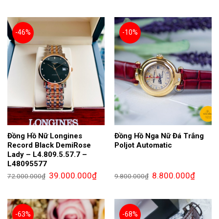
là:
tại
là:
tại
4.200.000₫.
là:
61.000.000₫.
là:
2.800.000₫.
41.5
-46%
-10%
Đồng Hồ Nữ Longines
Đồng Hồ Nga Nữ Đá Trắng
Record Black DemiRose
Poljot Automatic
Lady – L4.809.5.57.7 –
L48095577
Giá
Giá
Giá
Giá
39.000.000
₫
8.800.000
₫
72.000.000
₫
9.800.000
₫
gốc
hiện
gốc
hiện
là:
tại
là:
tại
72.000.000₫.
là:
9.800.000₫.
là:
39.000.000₫.
8.800.0
-63%
-68%