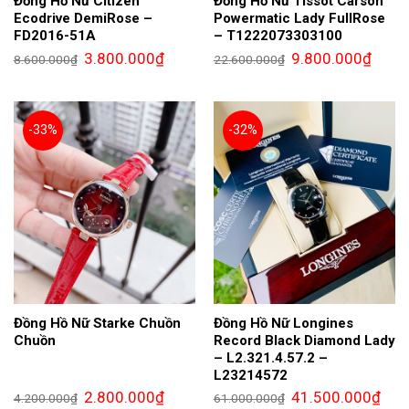
Đồng Hồ Nữ Citizen
Đồng Hồ Nữ Tissot Carson
Ecodrive DemiRose –
Powermatic Lady FullRose
FD2016-51A
– T1222073303100
Giá
Giá
Giá
Giá
3.800.000
₫
9.800.000
₫
8.600.000
₫
22.600.000
₫
gốc
hiện
gốc
hiện
là:
tại
là:
tại
8.600.000₫.
là:
22.600.000₫.
là:
3.800.000₫.
9.800.
-33%
-32%
Đồng Hồ Nữ Starke Chuồn
Đồng Hồ Nữ Longines
Chuồn
Record Black Diamond Lady
– L2.321.4.57.2 –
L23214572
Giá
Giá
Giá
Giá
2.800.000
₫
41.500.000
₫
4.200.000
₫
61.000.000
₫
gốc
hiện
gốc
hiện