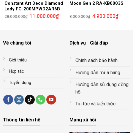
Constant Art Deco Diamond
Moon Gen 2 RA-KB0003S
Lady FC-200MPWD2AR6B
Giá
Giá
Giá
Giá
11.000.000
₫
4.900.000
₫
28.000.000
₫
8.000.000
₫
gốc
hiện
gốc
hiện
là:
tại
là:
tại
28.000.000₫.
là:
8.000.000₫.
là:
11.000.000₫.
4.900.0
Về chúng tôi
Dịch vụ - Giải đáp
Giới thiệu
Chính sách bảo hành
Hợp tác
mua
Hướng dẫn
hàng
Tuyển dụng
Hướng dẫn sử dụng đồng
hồ
Tin tức và kiến thức
Thông tin liên hệ
Mạng xã hội