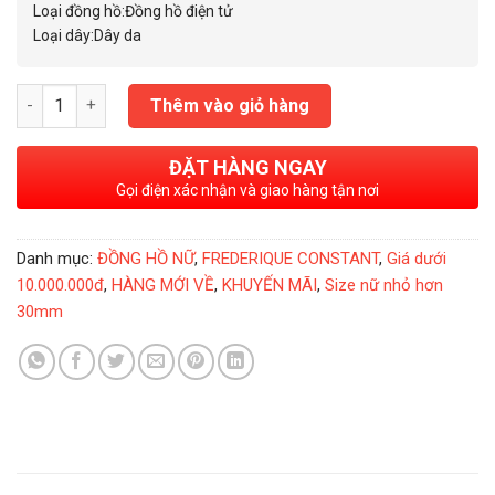
Loại đồng hồ:Đồng hồ điện tử
Loại dây:Dây da
Đồng Hồ Nữ Frederique Constant Carree FC-200MC16 số lượn
Thêm vào giỏ hàng
ĐẶT HÀNG NGAY
Gọi điện xác nhận và giao hàng tận nơi
Danh mục:
ĐỒNG HỒ NỮ
,
FREDERIQUE CONSTANT
,
Giá dưới
10.000.000đ
,
HÀNG MỚI VỀ
,
KHUYẾN MÃI
,
Size nữ nhỏ hơn
30mm