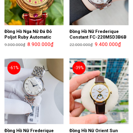
Đồng Hồ Nga Nữ Đá Đỏ
Đồng Hồ Nữ Frederique
Poljot Ruby Automatic
Constant FC-220MSD3B6B
Giá
Giá
Giá
Giá
8.900.000
₫
9.400.000
₫
9.300.000
₫
22.000.000
₫
gốc
hiện
gốc
hiện
là:
tại
là:
tại
9.300.000₫.
là:
22.000.000₫.
là:
8.900.000₫.
9.400.
-61%
-39%
Đồng Hồ Nữ Frederique
Đồng Hồ Nữ Orient Sun