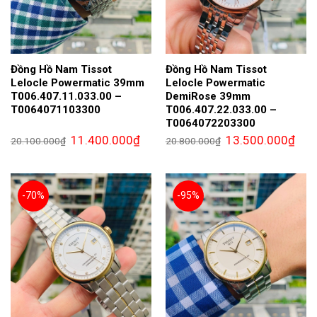
Đồng Hồ Nam Tissot
Đồng Hồ Nam Tissot
Lelocle Powermatic 39mm
Lelocle Powermatic
T006.407.11.033.00 –
DemiRose 39mm
T0064071103300
T006.407.22.033.00 –
T0064072203300
Giá
Giá
Giá
Giá
11.400.000
₫
13.500.000
₫
20.100.000
₫
20.800.000
₫
gốc
hiện
gốc
hiện
là:
tại
là:
tại
20.100.000₫.
là:
20.800.000₫.
là:
11.400.000₫.
13.5
-70%
-95%