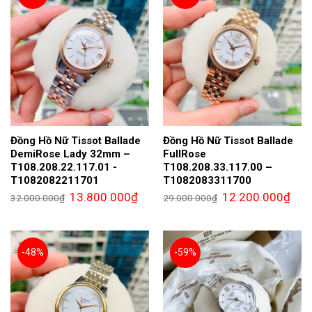
Đồng Hồ Nữ Tissot Ballade
Đồng Hồ Nữ Tissot Ballade
DemiRose Lady 32mm –
FullRose
T108.208.22.117.01 -
T108.208.33.117.00 –
T1082082211701
T1082083311700
Giá
Giá
Giá
Giá
13.800.000
₫
12.200.000
₫
32.000.000
₫
29.000.000
₫
gốc
hiện
gốc
hiện
là:
tại
là:
tại
32.000.000₫.
là:
29.000.000₫.
là:
13.800.000₫.
12.2
-48%
-59%