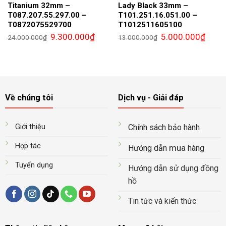
Titanium 32mm –
Lady Black 33mm –
T087.207.55.297.00 –
T101.251.16.051.00 –
T0872075529700
T1012511605100
Giá
Giá
Giá
Giá
9.300.000
₫
5.000.000
₫
24.000.000
₫
13.000.000
₫
gốc
hiện
gốc
hiện
là:
tại
là:
tại
24.000.000₫.
là:
13.000.000₫.
là:
9.300.000₫.
5.000.
Về chúng tôi
Dịch vụ - Giải đáp
Giới thiệu
Chính sách bảo hành
Hợp tác
mua
Hướng dẫn
hàng
Tuyển dụng
Hướng dẫn sử dụng đồng
hồ
Tin tức và kiến thức