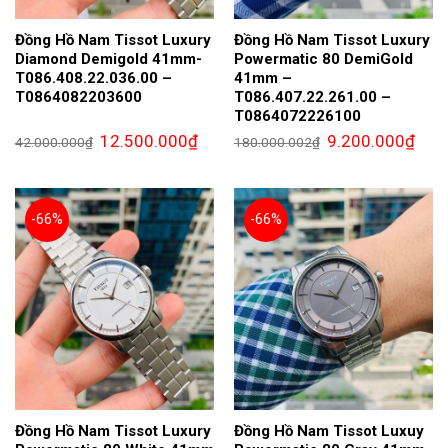
Đồng Hồ Nam Tissot Luxury
Đồng Hồ Nam Tissot Luxury
Diamond Demigold 41mm-
Powermatic 80 DemiGold
T086.408.22.036.00 –
41mm –
T0864082203600
T086.407.22.261.00 –
T0864072226100
Giá
Giá
Giá
Giá
12.500.000
₫
9.200.000
₫
42.000.000
₫
180.000.002
₫
gốc
hiện
gốc
hiện
là:
tại
là:
tại
42.000.000₫.
là:
180.000.002₫.
là:
12.500.000₫.
9.200
-66%
-66%
Đồng Hồ Nam Tissot Luxury
Đồng Hồ Nam Tissot Luxuy