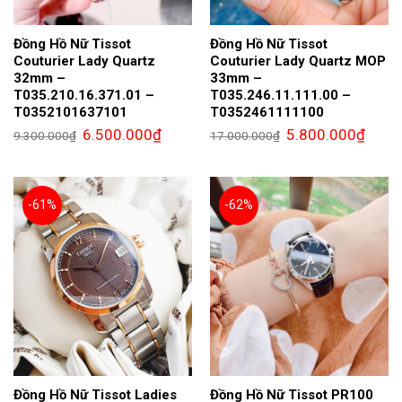
Đồng Hồ Nữ Tissot
Đồng Hồ Nữ Tissot
Couturier Lady Quartz
Couturier Lady Quartz MOP
32mm –
33mm –
T035.210.16.371.01 –
T035.246.11.111.00 –
T0352101637101
T0352461111100
Giá
Giá
Giá
Giá
6.500.000
₫
5.800.000
₫
9.300.000
₫
17.000.000
₫
gốc
hiện
gốc
hiện
là:
tại
là:
tại
9.300.000₫.
là:
17.000.000₫.
là:
6.500.000₫.
5.800.
-61%
-62%
Đồng Hồ Nữ Tissot Ladies
Đồng Hồ Nữ Tissot PR100