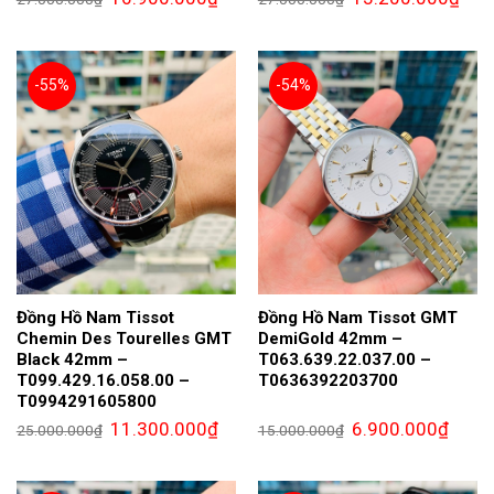
gốc
hiện
gốc
hiện
là:
tại
là:
tại
27.000.000₫.
là:
27.000.000₫.
là:
16.900.000₫.
13.2
-55%
-54%
Đồng Hồ Nam Tissot
Đồng Hồ Nam Tissot GMT
Chemin Des Tourelles GMT
DemiGold 42mm –
Black 42mm –
T063.639.22.037.00 –
T099.429.16.058.00 –
T0636392203700
T0994291605800
Giá
Giá
Giá
Giá
11.300.000
₫
6.900.000
₫
25.000.000
₫
15.000.000
₫
gốc
hiện
gốc
hiện
là:
tại
là:
tại
25.000.000₫.
là:
15.000.000₫.
là:
11.300.000₫.
6.900.