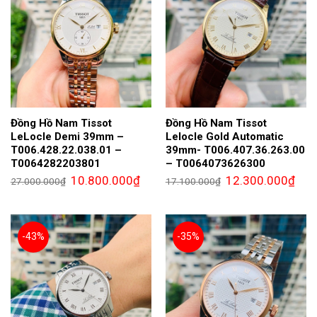
Đồng Hồ Nam Tissot
Đồng Hồ Nam Tissot
LeLocle Demi 39mm –
Lelocle Gold Automatic
T006.428.22.038.01 –
39mm- T006.407.36.263.00
T0064282203801
– T0064073626300
Giá
Giá
Giá
Giá
10.800.000
₫
12.300.000
₫
27.000.000
₫
17.100.000
₫
gốc
hiện
gốc
hiện
là:
tại
là:
tại
27.000.000₫.
là:
17.100.000₫.
là:
10.800.000₫.
12.3
-43%
-35%