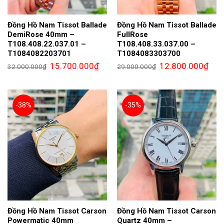
Đồng Hồ Nam Tissot Ballade
Đồng Hồ Nam Tissot Ballade
DemiRose 40mm –
FullRose
T108.408.22.037.01 –
T108.408.33.037.00 –
T1084082203701
T1084083303700
Giá
Giá
Giá
Giá
15.700.000
₫
12.800.000
₫
32.000.000
₫
29.000.000
₫
gốc
hiện
gốc
hiện
là:
tại
là:
tại
32.000.000₫.
là:
29.000.000₫.
là:
15.700.000₫.
12.8
-38%
-35%
Đồng Hồ Nam Tissot Carson
Đồng Hồ Nam Tissot Carson
Powermatic 40mm
Quartz 40mm –