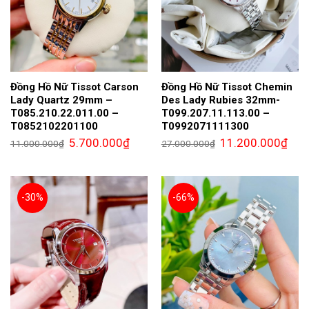
Đồng Hồ Nữ Tissot Carson
Đồng Hồ Nữ Tissot Chemin
Lady Quartz 29mm –
Des Lady Rubies 32mm-
T085.210.22.011.00 –
T099.207.11.113.00 –
T0852102201100
T0992071111300
Giá
Giá
Giá
Giá
5.700.000
₫
11.200.000
₫
11.000.000
₫
27.000.000
₫
gốc
hiện
gốc
hiện
là:
tại
là:
tại
11.000.000₫.
là:
27.000.000₫.
là:
5.700.000₫.
11.2
-30%
-66%