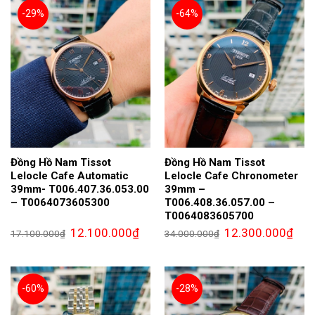
-29%
-64%
Đồng Hồ Nam Tissot
Đồng Hồ Nam Tissot
Lelocle Cafe Automatic
Lelocle Cafe Chronometer
39mm- T006.407.36.053.00
39mm –
– T0064073605300
T006.408.36.057.00 –
T0064083605700
Giá
Giá
Giá
Giá
12.100.000
₫
12.300.000
₫
17.100.000
₫
34.000.000
₫
gốc
hiện
gốc
hiện
là:
tại
là:
tại
17.100.000₫.
là:
34.000.000₫.
là:
12.100.000₫.
12.3
-60%
-28%