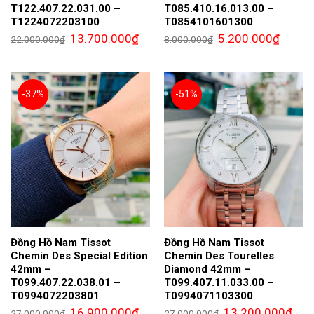
T122.407.22.031.00 –
T085.410.16.013.00 –
T1224072203100
T0854101601300
Giá
Giá
Giá
Giá
13.700.000
₫
5.200.000
₫
22.000.000
₫
8.000.000
₫
gốc
hiện
gốc
hiện
là:
tại
là:
tại
22.000.000₫.
là:
8.000.000₫.
là:
13.700.000₫.
5.200.0
-37%
-51%
Đồng Hồ Nam Tissot
Đồng Hồ Nam Tissot
Chemin Des Special Edition
Chemin Des Tourelles
42mm –
Diamond 42mm –
T099.407.22.038.01 –
T099.407.11.033.00 –
T0994072203801
T0994071103300
Giá
Giá
Giá
Giá
16.900.000
₫
13.200.000
₫
27.000.000
₫
27.000.000
₫