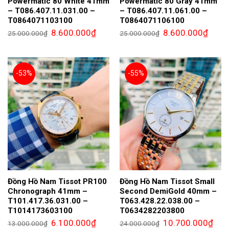
Powermatic 80 White 41mm
Powermatic 80 Gray 41mm
– T086.407.11.031.00 –
– T086.407.11.061.00 –
T0864071103100
T0864071106100
Giá
Giá
Giá
Giá
8.600.000
₫
8.600.000
₫
25.000.000
₫
25.000.000
₫
gốc
hiện
gốc
hiện
là:
tại
là:
tại
25.000.000₫.
là:
25.000.000₫.
là:
8.600.000₫.
8.600.
-53%
-55%
Đồng Hồ Nam Tissot PR100
Đồng Hồ Nam Tissot Small
Chronograph 41mm –
Second DemiGold 40mm –
T101.417.36.031.00 –
T063.428.22.038.00 –
T1014173603100
T0634282203800
Giá
Giá
Giá
Giá
6.100.000
₫
10.700.000
₫
13.000.000
₫
24.000.000
₫
gốc
hiện
gốc
hiện