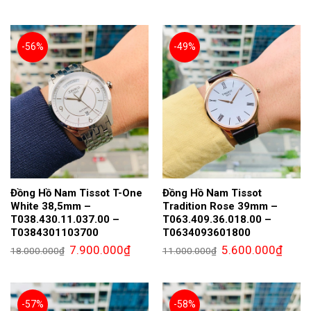
là:
tại
là:
tại
13.000.000₫.
là:
24.000.000₫.
là:
6.100.000₫.
10.7
-56%
-49%
Đồng Hồ Nam Tissot T-One
Đồng Hồ Nam Tissot
White 38,5mm –
Tradition Rose 39mm –
T038.430.11.037.00 –
T063.409.36.018.00 –
T0384301103700
T0634093601800
Giá
Giá
Giá
Giá
7.900.000
₫
5.600.000
₫
18.000.000
₫
11.000.000
₫
gốc
hiện
gốc
hiện
là:
tại
là:
tại
18.000.000₫.
là:
11.000.000₫.
là:
7.900.000₫.
5.600.
-57%
-58%