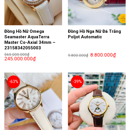
Đồng Hồ Nữ Omega
Đồng Hồ Nga Nữ Đá Trắng
Seamaster AquaTerra
Poljot Automatic
Master Co-Axial 34mm –
23158342055003
Giá
Giá
565.000.000
₫
8.800.000
₫
9.800.000
₫
Giá
Giá
gốc
hiện
245.000.000
₫
gốc
hiện
là:
tại
là:
tại
9.800.000₫.
là:
565.000.000₫.
là:
8.800.0
245.000.000₫.
-63%
-39%