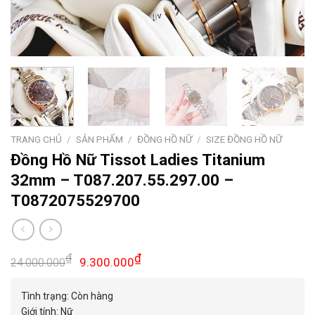
TRANG CHỦ
/
SẢN PHẨM
/
ĐỒNG HỒ NỮ
/
SIZE ĐỒNG HỒ NỮ
Đồng Hồ Nữ Tissot Ladies Titanium
32mm – T087.207.55.297.00 –
T0872075529700
Giá
Giá
₫
₫
9.300.000
24.000.000
gốc
hiện
là:
tại
Tình trạng: Còn hàng
24.000.000₫.
là:
Giới tính: Nữ