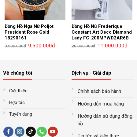
Đồng Hồ Nga Nữ Poljot
Đồng Hồ Nữ Frederique
President Rose Gold
Constant Art Deco Diamond
18290161
Lady FC-200MPWD2AR6B
Giá
Giá
Giá
Giá
9.500.000
₫
11.000.000
₫
9.900.000
₫
28.000.000
₫
gốc
hiện
gốc
hiện
là:
tại
là:
tại
9.900.000₫.
là:
28.000.000₫.
là:
9.500.000₫.
11.0
Về chúng tôi
Dịch vụ - Giải đáp
Giới thiệu
Chính sách bảo hành
Hợp tác
mua
Hướng dẫn
hàng
Tuyển dụng
Hướng dẫn sử dụng đồng
hồ
Tin tức và kiến thức