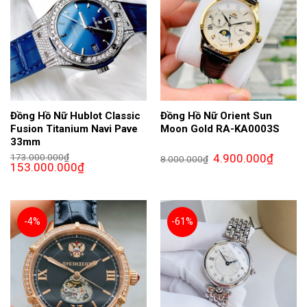
Đồng Hồ Nữ Hublot Classic
Đồng Hồ Nữ Orient Sun
Fusion Titanium Navi Pave
Moon Gold RA-KA0003S
33mm
Giá
Giá
173.000.000
₫
4.900.000
₫
8.000.000
₫
Giá
Giá
gốc
hiện
153.000.000
₫
gốc
hiện
là:
tại
là:
tại
8.000.000₫.
là:
173.000.000₫.
là:
4.900.0
153.000.000₫.
-4%
-61%