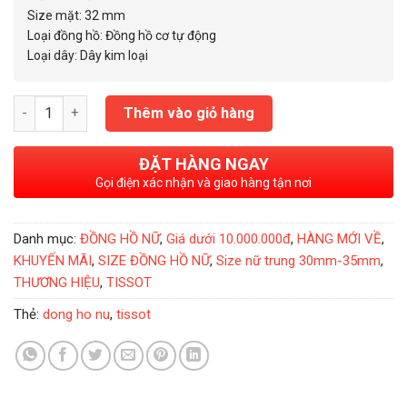
9.300.000₫.
Size mặt: 32 mm
Loại đồng hồ: Đồng hồ cơ tự động
Loại dây: Dây kim loại
Đồng Hồ Nữ Tissot Ladies Titanium 32mm - T087.207.55.297.0
Thêm vào giỏ hàng
ĐẶT HÀNG NGAY
Gọi điện xác nhận và giao hàng tận nơi
Danh mục:
ĐỒNG HỒ NỮ
,
Giá dưới 10.000.000đ
,
HÀNG MỚI VỀ
,
KHUYẾN MÃI
,
SIZE ĐỒNG HỒ NỮ
,
Size nữ trung 30mm-35mm
,
THƯƠNG HIỆU
,
TISSOT
Thẻ:
dong ho nu
,
tissot