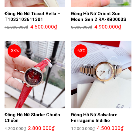
Đồng Hồ Nữ Tissot Bella –
Đồng Hồ Nữ Orient Sun
T1033103611301
Moon Gen 2 RA-KB0003S
Giá
Giá
Giá
Giá
4.500.000
₫
4.900.000
₫
12.000.000
₫
8.000.000
₫
gốc
hiện
gốc
hiện
là:
tại
là:
tại
12.000.000₫.
là:
8.000.000₫.
là:
4.500.000₫.
4.900.0
-33%
-63%
Đồng Hồ Nữ Starke Chuồn
Đồng Hồ Nữ Salvatore
Chuồn
Ferragamo Indillio
Giá
Giá
Giá
Giá
2.800.000
₫
4.500.000
₫
4.200.000
₫
12.000.000
₫
gốc
hiện
gốc
hiện
là:
tại
là:
tại