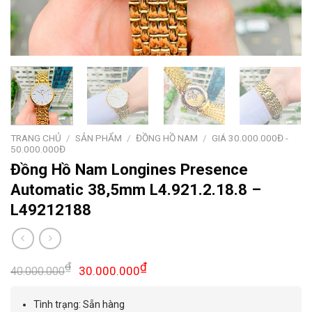
TRANG CHỦ
/
SẢN PHẨM
/
ĐỒNG HỒ NAM
/
GIÁ 30.000.000Đ -
50.000.000Đ
Đồng Hồ Nam Longines Presence
Automatic 38,5mm L4.921.2.18.8 –
L49212188
Giá
Giá
₫
₫
30.000.000
40.000.000
gốc
hiện
là:
tại
Tình trạng: Sẵn hàng