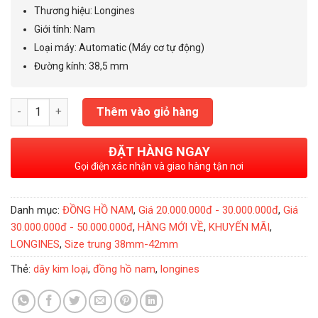
40.000.000₫.
là:
Thương hiệu: Longines
30.000.000₫.
Giới tính
:
Nam
Loại máy: Automatic (Máy cơ tự động)
Đường kính: 38,5 mm
Đồng Hồ Nam Longines Presence Automatic 38,5mm L4.921.2.1
Thêm vào giỏ hàng
ĐẶT HÀNG NGAY
Gọi điện xác nhận và giao hàng tận nơi
Danh mục:
ĐỒNG HỒ NAM
,
Giá 20.000.000đ - 30.000.000đ
,
Giá
30.000.000đ - 50.000.000đ
,
HÀNG MỚI VỀ
,
KHUYẾN MÃI
,
LONGINES
,
Size trung 38mm-42mm
Thẻ:
dây kim loại
,
đồng hồ nam
,
longines