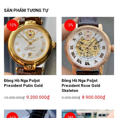
SẢN PHẨM TƯƠNG TỰ
-10%
-3%
Đồng Hồ Nga Poljot
Đồng Hồ Nga Poljot
President Putin Gold
President Rose Gold
Skeleton
Giá
Giá
Giá
Giá
9.200.000
₫
8.900.000
₫
10.200.000
₫
9.200.000
₫
gốc
hiện
gốc
hiện
là:
tại
là:
tại
10.200.000₫.
là:
9.200.000₫.
là:
9.200.000₫.
8.900.0
-56%
-38%