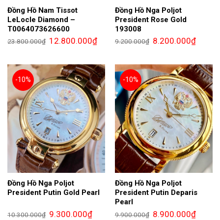
Đồng Hồ Nam Tissot
Đồng Hồ Nga Poljot
LeLocle Diamond –
President Rose Gold
T0064073626600
193008
Giá
Giá
Giá
Giá
12.800.000
₫
8.200.000
₫
23.800.000
₫
9.200.000
₫
gốc
hiện
gốc
hiện
là:
tại
là:
tại
23.800.000₫.
là:
9.200.000₫.
là:
12.800.000₫.
8.200.0
-10%
-10%
Đồng Hồ Nga Poljot
Đồng Hồ Nga Poljot
President Putin Gold Pearl
President Putin Deparis
Pearl
Giá
Giá
Giá
Giá
9.300.000
₫
8.900.000
₫
10.300.000
₫
9.900.000
₫
gốc
hiện
gốc
hiện