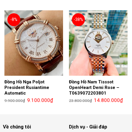
là:
tại
là:
tại
10.300.000₫.
là:
9.900.000₫.
là:
9.300.000₫.
8.900.0
-8%
-38%
Đồng Hồ Nga Poljot
Đồng Hồ Nam Tisssot
President Rusiantime
OpenHeart Demi Rose –
Automatic
T0639072203801
Giá
Giá
Giá
Giá
9.100.000
₫
14.800.000
₫
9.900.000
₫
23.800.000
₫
gốc
hiện
gốc
hiện
là:
tại
là:
tại
9.900.000₫.
là:
23.800.000₫.
là:
9.100.000₫.
14.8
Về chúng tôi
Dịch vụ - Giải đáp