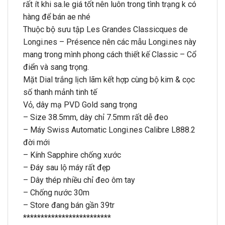
rất ít khi sa.le giá tốt nên luôn trong tình trạng k có
hàng để bán ae nhé
Thuộc bộ sưu tập Les Grandes Classicques de
Longi.nes – Présence nên các mẫu Longi.nes này
mang trong mình phong cách thiết kế Classic – Cổ
điển và sang trọng.
Mặt Dial trắng lịch lãm kết hợp cùng bộ kim & cọc
số thanh mảnh tinh tế
Vỏ, dây mạ PVD Gold sang trọng
– Size 38.5mm, dày chỉ 7.5mm rất dễ đeo
– Máy Swiss Automatic Longi.nes Calibre L888.2
đời mới
– Kính Sapphire chống xước
– Đáy sau lộ máy rất đẹp
– Dây thép nhiều chỉ đeo ôm tay
– Chống nước 30m
– Store đang bán gần 39tr
*************************