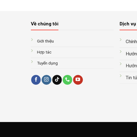
10.200.000₫.
là:
9.900.000₫.
9.200.000₫.
Về chúng tôi
Dịch vụ 
Giới thiệu
Chính
Hợp tác
Hướn
Tuyển dụng
Hướn
Tin t