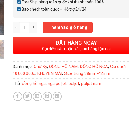
FreeShip hàng toàn quốc khi thanh toán 100%
Bao check toàn quốc – Hỗ trợ 24/24
Đồng Hồ Nga Poljot President Putin Deparis số lượng
Thêm vào giỏ hàng
ĐẶT HÀNG NGAY
Gọi điện xác nhận và giao hàng tận nơi
Danh mục:
Chữ Ký
,
ĐỒNG HỒ NAM
,
ĐỒNG HỒ NGA
,
Giá dưới
10.000.000đ
,
KHUYẾN MÃI
,
Size trung 38mm-42mm
Thẻ:
đồng hồ nga
,
nga poljot
,
poljot
,
poljot nam