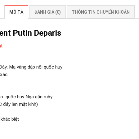
MÔ TẢ
ĐÁNH GIÁ (0)
THÔNG TIN CHUYỂN KHOẢN
ent Putin Deparis
nt
 Đáy: Mạ vàng dập nổi quốc huy
xác.
áo quốc huy Nga gắn ruby
 đáy lên mặt kính)
khác biệt