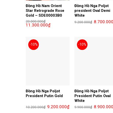
Đồng Hồ Nam Orient
Đồng Hồ Nga Poljot
Star Retrograde Rose
president Oval Demi
Gold – SDE00003B0
White
Giá
20.000.000
₫
8.700.00
9.200.000
₫
Giá
Giá
gốc
11.300.000
₫
gốc
hiện
là:
là:
tại
9.200.000₫.
20.000.000₫.
là:
11.300.000₫.
-10%
-10%
Đồng Hồ Nga Poljot
Đồng Hồ Nga Poljot
President Putin Gold
President Putin Oval
White
Giá
Giá
Giá
9.200.000
₫
8.900.00
10.200.000
₫
9.900.000
₫
gốc
hiện
gốc
là:
tại
là: