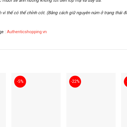
ước muối sẽ ảnh hưởng không tốt đến lớp mạ và dây da.
h vì thế có thể chỉnh cót. (Bằng cách giữ nguyên núm ở trạng thái
ge :
Authenticshopping.vn
-5%
-22%