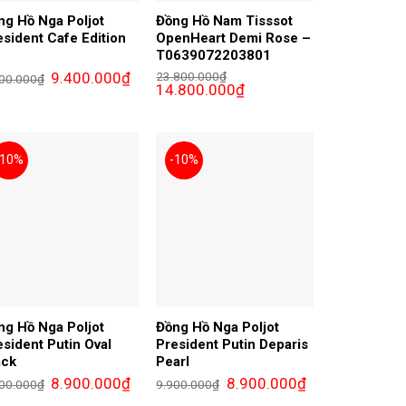
ng Hồ Nga Poljot
Đồng Hồ Nam Tisssot
esident Cafe Edition
OpenHeart Demi Rose –
T0639072203801
Giá
Giá
9.400.000
₫
23.800.000
₫
00.000
₫
gốc
hiện
Giá
Giá
14.800.000
₫
là:
tại
gốc
hiện
9.900.000₫.
là:
là:
tại
00₫.
9.400.000₫.
23.800.000₫.
là:
14.800.000₫.
-10%
-10%
ng Hồ Nga Poljot
Đồng Hồ Nga Poljot
esident Putin Oval
President Putin Deparis
ack
Pearl
Giá
Giá
Giá
Giá
8.900.000
₫
8.900.000
₫
00.000
₫
9.900.000
₫
gốc
hiện
gốc
hiện
là:
tại
là:
tại