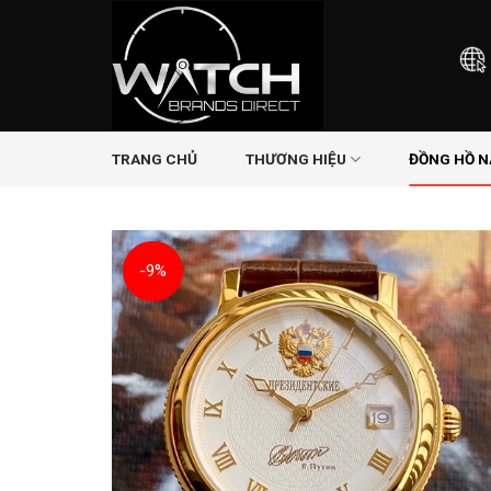
Skip
to
content
TRANG CHỦ
THƯƠNG HIỆU
ĐỒNG HỒ 
-9%