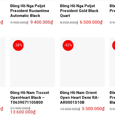
Đồng Hồ Nga Poljot
Đồng Hồ Nga Poljot
Đồ
President Rusiantime
President Gold Black
Pr
Automatic Black
Quart
Giá
Giá
Giá
Giá
Giá
0
₫
9.400.000
₫
6.500.000
₫
9.900.000
₫
8.300.000
₫
9.9
hiện
gốc
hiện
gốc
hiện
tại
là:
tại
là:
tại
là:
9.900.000₫.
là:
8.300.000₫.
là:
8.700.000₫.
9.400.000₫.
6.500.0
-38%
-45%
Đồng Hồ Nam Tisssot
Đồng Hồ Nam Orient
Đồ
OpenHeart Black –
Open Heart Demi RA-
Pr
T0639071105800
AR0001S10B
Bl
Giá
Giá
Giá
0
₫
21.900.000
₫
5.500.000
₫
10.000.000
₫
9.9
hiện
Giá
Giá
gốc
hiện
13.600.000
₫
tại
gốc
hiện
là:
tại