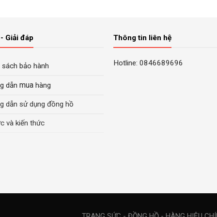
là:
là:
tại
10.000.000₫.
là:
8.900.000₫.
21.900.000₫.
là:
5.500.
13.600.000₫.
- Giải đáp
Thông tin liên hệ
Hotline: 0846689696
 sách bảo hành
mua
g dẫn
hàng
g dẫn sử dụng đồng hồ
ức và kiến thức
TRANG SỨC - ĐỒNG HỒ - HÀNG HIỆU CH