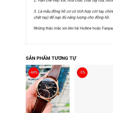
2. Hạn chế tiếp xúc hóa chất, chất tẩy rửa, n
3. Là mẫu đồng hồ cơ có tích hợp cót tay, chín
chặt tay) để nạp đủ năng lượng cho đồng hồ.
Những thắc mắc xin liên hệ Hotline hoặc Fanpa
SẢN PHẨM TƯƠNG TỰ
-44%
-5%