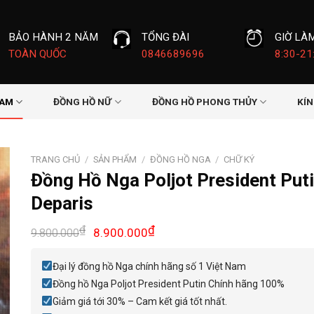
BẢO HÀNH 2 NĂM
TỔNG ĐÀI
GIỜ LÀ
TOÀN QUỐC
0846689696
8:30-21
NAM
ĐỒNG HỒ NỮ
ĐỒNG HỒ PHONG THỦY
KÍ
TRANG CHỦ
/
SẢN PHẨM
/
ĐỒNG HỒ NGA
/
CHỮ KÝ
Đồng Hồ Nga Poljot President Put
Deparis
Giá
Giá
₫
₫
8.900.000
9.800.000
gốc
hiện
là:
tại
Đại lý đồng hồ Nga chính hãng số 1 Việt Nam
9.800.000₫.
là:
Đồng hồ Nga Poljot President Putin Chính hãng 100%
8.900.000₫.
Giảm giá tới 30% – Cam kết giá tốt nhất.