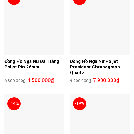
Đồng Hồ Nga Nữ Đá Trắng
Đồng Hồ Nga Nữ Poljot
Poljot Pin 26mm
President Chronograph
Quartz
Giá
Giá
Giá
Giá
4.500.000
₫
7.900.000
₫
6.300.000
₫
9.500.000
₫
gốc
hiện
gốc
hiện
là:
tại
là:
tại
6.300.000₫.
là:
9.500.000₫.
là:
4.500.000₫.
7.900.0
-14%
-19%