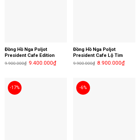
Đồng Hồ Nga Poljot
Đồng Hồ Nga Poljot
President Cafe Edition
President Cafe Lộ Tim
Giá
Giá
Giá
Giá
9.400.000
₫
8.900.000
₫
9.900.000
₫
9.900.000
₫
gốc
hiện
gốc
hiện
là:
tại
là:
tại
9.900.000₫.
là:
9.900.000₫.
là:
9.400.000₫.
8.900.0
-17%
-6%