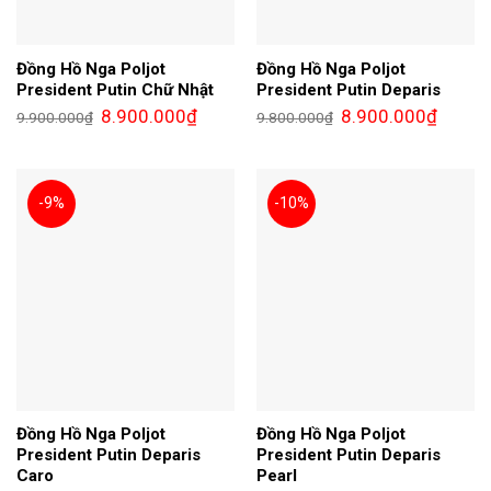
Đồng Hồ Nga Poljot
Đồng Hồ Nga Poljot
President Putin Chữ Nhật
President Putin Deparis
Giá
Giá
Giá
Giá
8.900.000
₫
8.900.000
₫
9.900.000
₫
9.800.000
₫
gốc
hiện
gốc
hiện
là:
tại
là:
tại
9.900.000₫.
là:
9.800.000₫.
là:
8.900.000₫.
8.900.0
-9%
-10%
Đồng Hồ Nga Poljot
Đồng Hồ Nga Poljot
President Putin Deparis
President Putin Deparis
Caro
Pearl