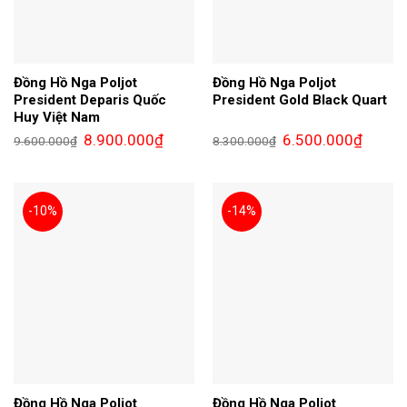
Đồng Hồ Nga Poljot
Đồng Hồ Nga Poljot
President Deparis Quốc
President Gold Black Quart
Huy Việt Nam
Giá
Giá
Giá
Giá
8.900.000
₫
6.500.000
₫
9.600.000
₫
8.300.000
₫
gốc
hiện
gốc
hiện
là:
tại
là:
tại
9.600.000₫.
là:
8.300.000₫.
là:
8.900.000₫.
6.500.0
-10%
-14%
Đồng Hồ Nga Poljot
Đồng Hồ Nga Poljot