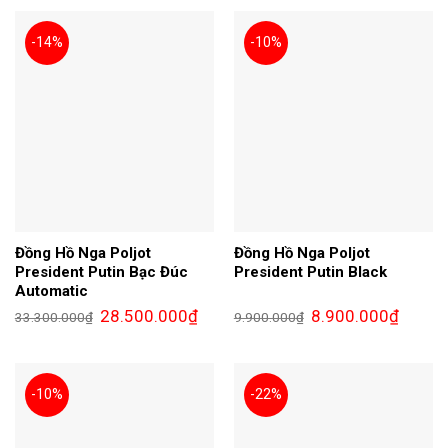
6.700.000₫.
8.700.0
-14%
-10%
Đồng Hồ Nga Poljot
Đồng Hồ Nga Poljot
President Putin Bạc Đúc
President Putin Black
Automatic
Giá
Giá
Giá
Giá
28.500.000
₫
8.900.000
₫
33.300.000
₫
9.900.000
₫
gốc
hiện
gốc
hiện
là:
tại
là:
tại
33.300.000₫.
là:
9.900.000₫.
là:
28.500.000₫.
8.900.0
-10%
-22%