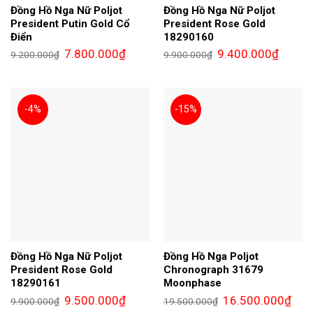
Đồng Hồ Nga Nữ Poljot
Đồng Hồ Nga Nữ Poljot
President Putin Gold Cổ
President Rose Gold
Điển
18290160
Giá
Giá
Giá
Giá
7.800.000
₫
9.400.000
₫
9.200.000
₫
9.900.000
₫
gốc
hiện
gốc
hiện
là:
tại
là:
tại
9.200.000₫.
là:
9.900.000₫.
là:
7.800.000₫.
9.400.0
-4%
-15%
Đồng Hồ Nga Nữ Poljot
Đồng Hồ Nga Poljot
President Rose Gold
Chronograph 31679
18290161
Moonphase
Giá
Giá
Giá
Giá
9.500.000
₫
16.500.000
₫
9.900.000
₫
19.500.000
₫
gốc
hiện
gốc
hiện