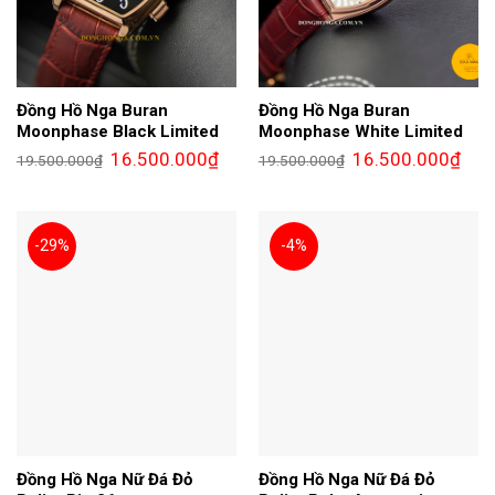
Đồng Hồ Nga Buran
Đồng Hồ Nga Buran
Moonphase Black Limited
Moonphase White Limited
Giá
Giá
Giá
Giá
16.500.000
₫
16.500.000
₫
19.500.000
₫
19.500.000
₫
gốc
hiện
gốc
hiện
là:
tại
là:
tại
19.500.000₫.
là:
19.500.000₫.
là:
16.500.000₫.
16.5
-29%
-4%
Đồng Hồ Nga Nữ Đá Đỏ
Đồng Hồ Nga Nữ Đá Đỏ