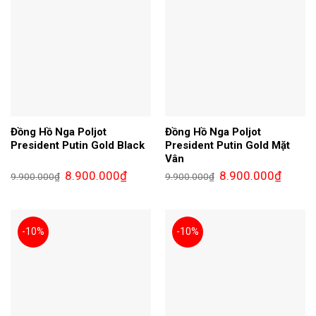
Đồng Hồ Nga Poljot
Đồng Hồ Nga Poljot
President Putin Gold Black
President Putin Gold Mặt
Vân
Giá
Giá
Giá
Giá
8.900.000
₫
8.900.000
₫
9.900.000
₫
9.900.000
₫
gốc
hiện
gốc
hiện
là:
tại
là:
tại
9.900.000₫.
là:
9.900.000₫.
là:
8.900.000₫.
8.900.0
-10%
-10%