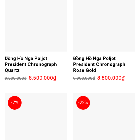
Đồng Hồ Nga Poljot
Đồng Hồ Nga Poljot
President Chronograph
President Chronograph
Quartz
Rose Gold
Giá
Giá
Giá
Giá
8.500.000
₫
8.800.000
₫
9.500.000
₫
9.900.000
₫
gốc
hiện
gốc
hiện
là:
tại
là:
tại
9.500.000₫.
là:
9.900.000₫.
là:
8.500.000₫.
8.800.0
-7%
-22%