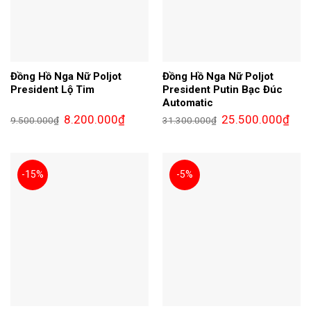
Đồng Hồ Nga Nữ Poljot
Đồng Hồ Nga Nữ Poljot
President Lộ Tim
President Putin Bạc Đúc
Automatic
Giá
Giá
Giá
Giá
8.200.000
₫
25.500.000
₫
9.500.000
₫
31.300.000
₫
gốc
hiện
gốc
hiện
là:
tại
là:
tại
9.500.000₫.
là:
31.300.000₫.
là:
8.200.000₫.
25.5
-15%
-5%