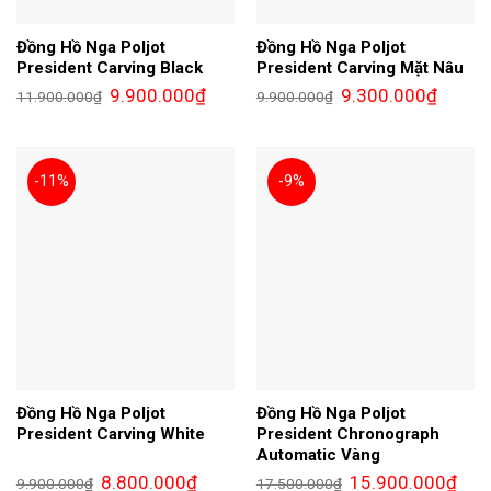
Đồng Hồ Nga Poljot
Đồng Hồ Nga Poljot
President Carving Black
President Carving Mặt Nâu
Giá
Giá
Giá
Giá
9.900.000
₫
9.300.000
₫
11.900.000
₫
9.900.000
₫
gốc
hiện
gốc
hiện
là:
tại
là:
tại
11.900.000₫.
là:
9.900.000₫.
là:
9.900.000₫.
9.300.0
-11%
-9%
Đồng Hồ Nga Poljot
Đồng Hồ Nga Poljot
President Carving White
President Chronograph
Automatic Vàng
Giá
Giá
Giá
Giá
8.800.000
₫
15.900.000
₫
9.900.000
₫
17.500.000
₫