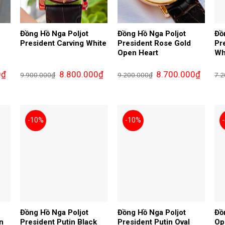
Đồng Hồ Nga Poljot
Đồng Hồ Nga Poljot
Đồ
President Carving White
President Rose Gold
Pr
Open Heart
Wh
Giá
Giá
Giá
Giá
Giá
0
₫
8.800.000
₫
8.700.000
₫
9.900.000
₫
9.200.000
₫
7.2
hiện
gốc
hiện
gốc
hiện
tại
là:
tại
là:
tại
là:
9.900.000₫.
là:
9.200.000₫.
là:
8.900.000₫.
8.800.000₫.
8.700.0
-10%
-10%
Đồng Hồ Nga Poljot
Đồng Hồ Nga Poljot
Đồ
n
President Putin Black
President Putin Oval
Op