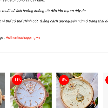
– sẽ dễ bị cong và gãy núm.
ước muối sẽ ảnh hưởng không tốt đến lớp mạ và dây da.
h vì thế có thể chỉnh cót. (Bằng cách giữ nguyên núm ở trạng thái
ge :
Authenticshopping.vn
-11%
-5%