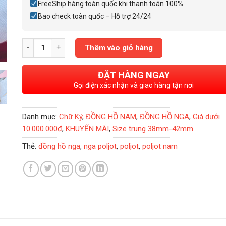
FreeShip hàng toàn quốc khi thanh toán 100%
Bao check toàn quốc – Hỗ trợ 24/24
Đồng Hồ Nga Poljot President Putin Gold Black số lượng
Thêm vào giỏ hàng
ĐẶT HÀNG NGAY
Gọi điện xác nhận và giao hàng tận nơi
Danh mục:
Chữ Ký
,
ĐỒNG HỒ NAM
,
ĐỒNG HỒ NGA
,
Giá dưới
10.000.000đ
,
KHUYẾN MÃI
,
Size trung 38mm-42mm
Thẻ:
đồng hồ nga
,
nga poljot
,
poljot
,
poljot nam