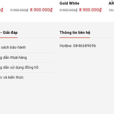
Gold White
AR
Giá
Giá
Giá
Giá
Giá
0
₫
8.900.000
₫
8.900.000
₫
9.900.000
₫
9.900.000
₫
10
hiện
gốc
hiện
gốc
hiện
tại
là:
tại
là:
tại
là:
9.900.000₫.
là:
9.900.000₫.
là:
9.400.000₫.
8.900.000₫.
8.900.0
- Giải đáp
Thông tin liên hệ
Hotline: 0846689696
 sách bảo hành
mua
g dẫn
hàng
g dẫn sử dụng đồng hồ
ức và kiến thức