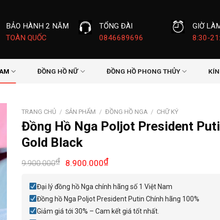
BẢO HÀNH 2 NĂM
TỔNG ĐÀI
GIỜ LÀ
TOÀN QUỐC
0846689696
8:30-21
NAM
ĐỒNG HỒ NỮ
ĐỒNG HỒ PHONG THỦY
KÍ
TRANG CHỦ
/
SẢN PHẨM
/
ĐỒNG HỒ NGA
/
CHỮ KÝ
Đồng Hồ Nga Poljot President Put
Gold Black
Giá
Giá
₫
₫
8.900.000
9.900.000
gốc
hiện
là:
tại
Đại lý đồng hồ Nga chính hãng số 1 Việt Nam
9.900.000₫.
là:
Đồng hồ Nga Poljot President Putin Chính hãng 100%
8.900.000₫.
Giảm giá tới 30% – Cam kết giá tốt nhất.