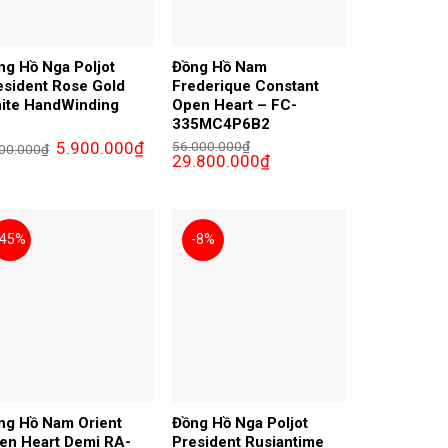
ng Hồ Nga Poljot
Đồng Hồ Nam
esident Rose Gold
Frederique Constant
ite HandWinding
Open Heart – FC-
335MC4P6B2
Giá
Giá
5.900.000
₫
56.000.000
₫
00.000
₫
gốc
hiện
Giá
Giá
29.800.000
₫
là:
tại
gốc
hiện
7.200.000₫.
là:
là:
tại
00₫.
5.900.000₫.
56.000.000₫.
là:
29.800.000₫.
-45%
-8%
ng Hồ Nam Orient
Đồng Hồ Nga Poljot
en Heart Demi RA-
President Rusiantime