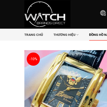
Skip
to
content
TRANG CHỦ
THƯƠNG HIỆU
ĐỒNG HỒ 
-10%