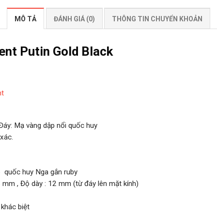
MÔ TẢ
ĐÁNH GIÁ (0)
THÔNG TIN CHUYỂN KHOẢN
ent Putin Gold Black
nt
 Đáy: Mạ vàng dập nổi quốc huy
xác.
o quốc huy Nga gắn ruby
 mm , Độ dày : 12 mm (từ đáy lên mặt kính)
khác biệt