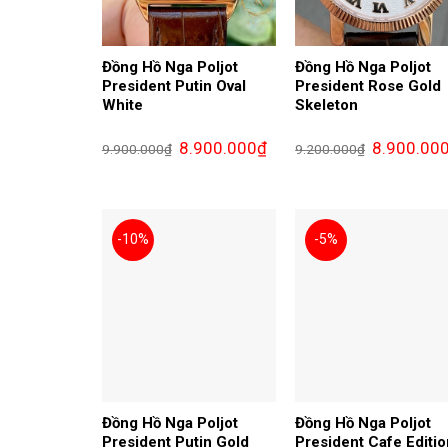
Đồng Hồ Nga Poljot
Đồng Hồ Nga Poljot
President Putin Oval
President Rose Gold
White
Skeleton
Giá
Giá
Giá
8.900.000
₫
8.900.00
9.900.000
₫
9.200.000
₫
gốc
hiện
gốc
là:
tại
là:
9.900.000₫.
là:
9.200.000₫.
8.900.000₫.
-10%
-5%
Đồng Hồ Nga Poljot
Đồng Hồ Nga Poljot
President Putin Gold
President Cafe Editio