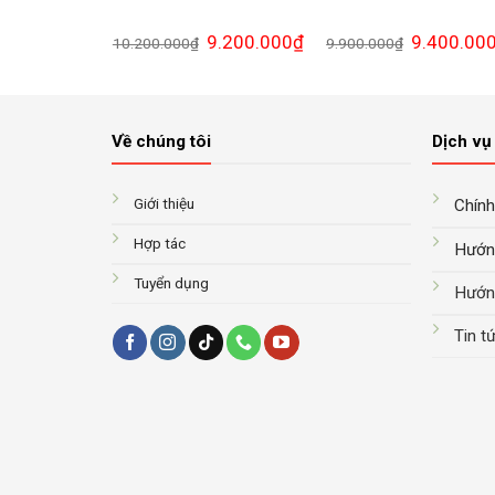
Giá
Giá
Giá
9.200.000
₫
9.400.00
10.200.000
₫
9.900.000
₫
gốc
hiện
gốc
là:
tại
là:
10.200.000₫.
là:
9.900.000₫.
9.200.000₫.
Về chúng tôi
Dịch vụ 
Giới thiệu
Chính
Hợp tác
Hướn
Tuyển dụng
Hướn
Tin t