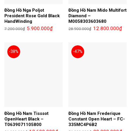
Đồng Hồ Nga Poljot
Đồng Hồ Nam Mido Multifort
President Rose Gold Black
Diamond –
HandWinding
M0058303603680
Giá
Giá
Giá
Giá
5.900.000
₫
12.800.000
₫
7.200.000
₫
28.900.000
₫
gốc
hiện
gốc
hiện
là:
tại
là:
tại
7.200.000₫.
là:
28.900.000₫.
là:
5.900.000₫.
12.8
-38%
-47%
Đồng Hồ Nam Tisssot
Đồng Hồ Nam Frederique
OpenHeart Black –
Constant Open Heart – FC-
T0639071105800
335MC4P6B2
Giá
Giá
Giá
Giá