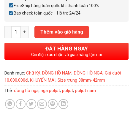
FreeShip hàng toàn quốc khi thanh toán 100%
Bao check toàn quốc – Hỗ trợ 24/24
Đồng Hồ Nga Poljot President Putin Oval Gold White số lượng
Thêm vào giỏ hàng
ĐẶT HÀNG NGAY
Gọi điện xác nhận và giao hàng tận nơi
Danh mục:
Chữ Ký
,
ĐỒNG HỒ NAM
,
ĐỒNG HỒ NGA
,
Giá dưới
10.000.000đ
,
KHUYẾN MÃI
,
Size trung 38mm-42mm
Thẻ:
đồng hồ nga
,
nga poljot
,
poljot
,
poljot nam