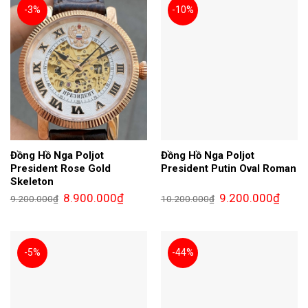
-3%
-10%
Đồng Hồ Nga Poljot
Đồng Hồ Nga Poljot
President Rose Gold
President Putin Oval Roman
Skeleton
Giá
Giá
Giá
Giá
8.900.000
₫
9.200.000
₫
9.200.000
₫
10.200.000
₫
gốc
hiện
gốc
hiện
là:
tại
là:
tại
9.200.000₫.
là:
10.200.000₫.
là:
8.900.000₫.
9.200.
-5%
-44%