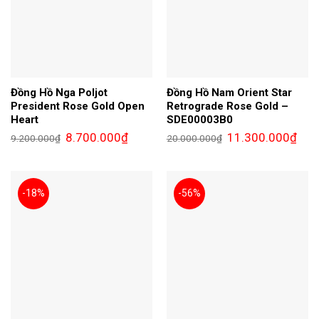
Đồng Hồ Nga Poljot
Đồng Hồ Nam Orient Star
President Rose Gold Open
Retrograde Rose Gold –
Heart
SDE00003B0
Giá
Giá
Giá
Giá
8.700.000
₫
11.300.000
₫
9.200.000
₫
20.000.000
₫
gốc
hiện
gốc
hiện
là:
tại
là:
tại
9.200.000₫.
là:
20.000.000₫.
là:
8.700.000₫.
11.3
-18%
-56%