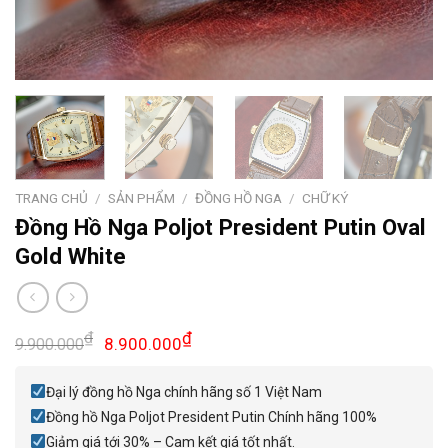
TRANG CHỦ
/
SẢN PHẨM
/
ĐỒNG HỒ NGA
/
CHỮ KÝ
Đồng Hồ Nga Poljot President Putin Oval
Gold White
Giá
Giá
₫
₫
8.900.000
9.900.000
gốc
hiện
là:
tại
Đại lý đồng hồ Nga chính hãng số 1 Việt Nam
9.900.000₫.
là:
Đồng hồ Nga Poljot President Putin Chính hãng 100%
8.900.000₫.
Giảm giá tới 30% – Cam kết giá tốt nhất.