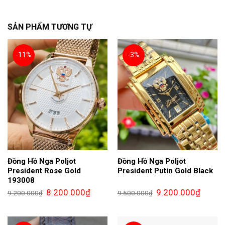
SẢN PHẨM TƯƠNG TỰ
-11%
-3%
Đồng Hồ Nga Poljot
Đồng Hồ Nga Poljot
President Rose Gold
President Putin Gold Black
193008
Giá
Giá
Giá
Giá
8.200.000
₫
9.200.000
₫
9.200.000
₫
9.500.000
₫
gốc
hiện
gốc
hiện
là:
tại
là:
tại
9.200.000₫.
là:
9.500.000₫.
là:
8.200.000₫.
9.200.0