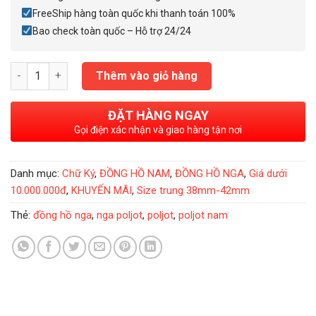
FreeShip hàng toàn quốc khi thanh toán 100%
Bao check toàn quốc – Hỗ trợ 24/24
Đồng Hồ Nga Poljot President Putin Gold Black số lượng
Thêm vào giỏ hàng
ĐẶT HÀNG NGAY
Gọi điện xác nhận và giao hàng tận nơi
Danh mục:
Chữ Ký
,
ĐỒNG HỒ NAM
,
ĐỒNG HỒ NGA
,
Giá dưới
10.000.000đ
,
KHUYẾN MÃI
,
Size trung 38mm-42mm
Thẻ:
đồng hồ nga
,
nga poljot
,
poljot
,
poljot nam