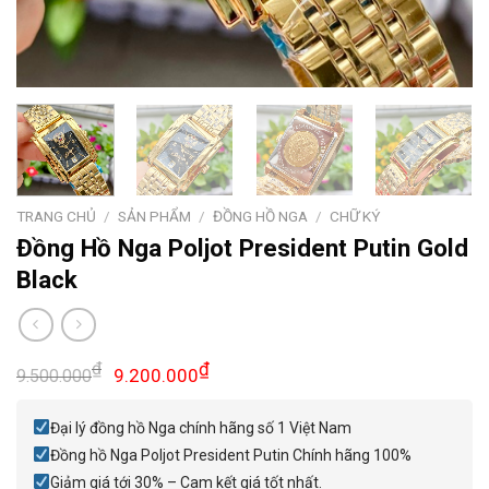
TRANG CHỦ
/
SẢN PHẨM
/
ĐỒNG HỒ NGA
/
CHỮ KÝ
Đồng Hồ Nga Poljot President Putin Gold
Black
Giá
Giá
₫
₫
9.200.000
9.500.000
gốc
hiện
là:
tại
Đại lý đồng hồ Nga chính hãng số 1 Việt Nam
9.500.000₫.
là:
Đồng hồ Nga Poljot President Putin Chính hãng 100%
9.200.000₫.
Giảm giá tới 30% – Cam kết giá tốt nhất.