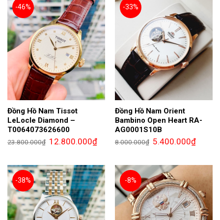
-46%
-33%
Đồng Hồ Nam Tissot
Đồng Hồ Nam Orient
LeLocle Diamond –
Bambino Open Heart RA-
T0064073626600
AG0001S10B
Giá
Giá
Giá
Giá
12.800.000
₫
5.400.000
₫
23.800.000
₫
8.000.000
₫
gốc
hiện
gốc
hiện
là:
tại
là:
tại
23.800.000₫.
là:
8.000.000₫.
là:
12.800.000₫.
5.400.0
-38%
-8%