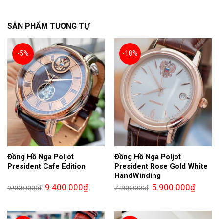
SẢN PHẨM TƯƠNG TỰ
-5%
-18%
Đồng Hồ Nga Poljot
Đồng Hồ Nga Poljot
President Cafe Edition
President Rose Gold White
HandWinding
Giá
Giá
Giá
Giá
9.400.000
₫
5.900.000
₫
9.900.000
₫
7.200.000
₫
gốc
hiện
gốc
hiện
là:
tại
là:
tại
9.900.000₫.
là:
7.200.000₫.
là:
9.400.000₫.
5.900.0