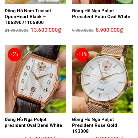
Đồng Hồ Nam Tisssot
Đồng Hồ Nga Poljot
OpenHeart Black –
President Putin Oval White
T0639071105800
Giá
Giá
Giá
Giá
13.600.000
₫
8.900.000
₫
21.900.000
₫
9.900.000
₫
gốc
hiện
gốc
hiện
là:
tại
là:
tại
21.900.000₫.
là:
9.900.000₫.
là:
13.600.000₫.
8.900.0
-5%
-11%
Đồng Hồ Nga Poljot
Đồng Hồ Nga Poljot
president Oval Demi White
President Rose Gold
193008
Giá
Giá
Giá
Giá