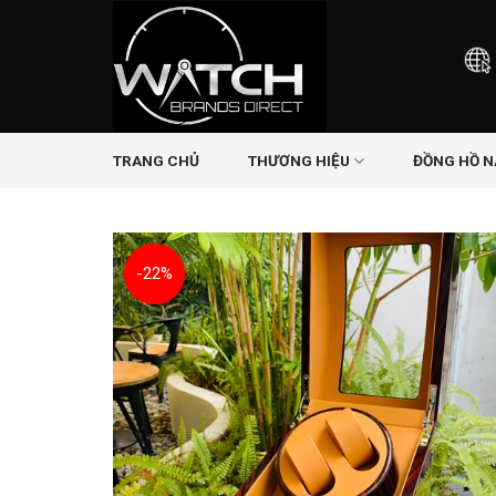
Skip
to
content
TRANG CHỦ
THƯƠNG HIỆU
ĐỒNG HỒ 
-22%