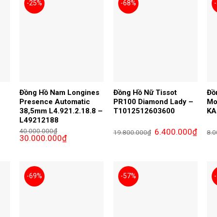
-25%
-68%
Đồng Hồ Nam Longines
Đồng Hồ Nữ Tissot
Đồ
Presence Automatic
PR100 Diamond Lady –
Mo
38,5mm L4.921.2.18.8 –
T1012512603600
KA
L49212188
Giá
Giá
40.000.000
₫
6.400.000
₫
19.800.000
₫
8.0
Giá
Giá
gốc
hiện
30.000.000
₫
gốc
hiện
là:
tại
là:
tại
19.800.000₫.
là:
40.000.000₫.
là:
6.400.
00₫.
30.000.000₫.
-69%
-57%