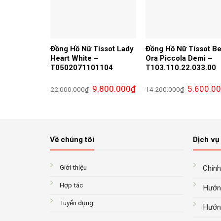
Đồng Hồ Nữ Tissot Lady
Đồng Hồ Nữ Tissot Be
Heart White –
Ora Piccola Demi –
T0502071101104
T103.110.22.033.00
Giá
Giá
Giá
9.800.000
₫
5.600.0
22.000.000
₫
14.200.000
₫
gốc
hiện
gốc
là:
tại
là:
22.000.000₫.
là:
14.200.000
9.800.000₫.
Về chúng tôi
Dịch vụ 
Giới thiệu
Chính
Hợp tác
Hướn
Tuyển dụng
Hướn