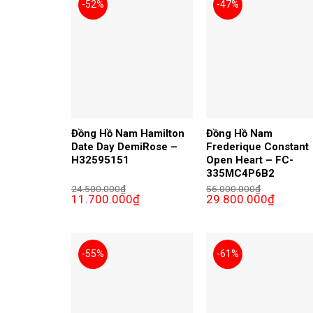
-52%
-47%
Đồng Hồ Nam Hamilton
Đồng Hồ Nam
Date Day DemiRose –
Frederique Constant
H32595151
Open Heart – FC-
335MC4P6B2
24.500.000
₫
56.000.000
₫
Giá
Giá
Giá
Giá
11.700.000
₫
29.800.000
₫
gốc
hiện
gốc
hiện
là:
tại
là:
tại
24.500.000₫.
là:
56.000.000₫.
là:
11.700.000₫.
29.800.0
-55%
-61%