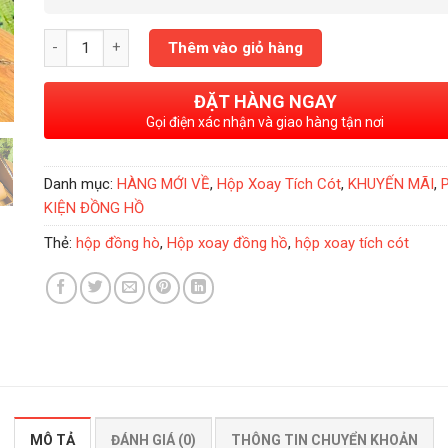
Hộp Xoay Đồng Hồ Tích Cót 2 Xoay 3 Tĩnh Fatiya Vân Gỗ số lượ
Thêm vào giỏ hàng
ĐẶT HÀNG NGAY
Gọi điện xác nhận và giao hàng tận nơi
Danh mục:
HÀNG MỚI VỀ
,
Hộp Xoay Tích Cót
,
KHUYẾN MÃI
,
KIỆN ĐỒNG HỒ
Thẻ:
hộp đồng hò
,
Hộp xoay đồng hồ
,
hộp xoay tích cót
MÔ TẢ
ĐÁNH GIÁ (0)
THÔNG TIN CHUYỂN KHOẢN