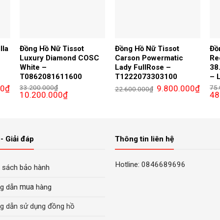
lla
Đồng Hồ Nữ Tissot
Đồng Hồ Nữ Tissot
Đồ
Luxury Diamond COSC
Carson Powermatic
Re
White –
Lady FullRose –
38
T0862081611600
T1222073303100
– 
Giá
Giá
Giá
00
₫
33.200.000
₫
9.800.000
₫
75
22.600.000
₫
hiện
Giá
Giá
gốc
hiện
Giá
10.200.000
₫
48
tại
gốc
hiện
là:
tại
gố
₫.
là:
là:
tại
22.600.000₫.
là:
là:
5.600.000₫.
33.200.000₫.
là:
9.800.
75.
10.200.000₫.
- Giải đáp
Thông tin liên hệ
Hotline: 0846689696
 sách bảo hành
mua
g dẫn
hàng
g dẫn sử dụng đồng hồ