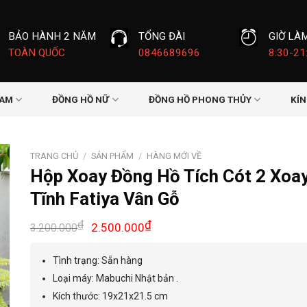
BẢO HÀNH 2 NĂM
TỔNG ĐÀI
GIỜ LÀ
TOÀN QUỐC
0846689696
8:30-21
NAM
ĐỒNG HỒ NỮ
ĐỒNG HỒ PHONG THỦY
KÍ
TRANG CHỦ
/
SẢN PHẨM
/
HÀNG MỚI VỀ
Hộp Xoay Đồng Hồ Tích Cót 2 Xoay
Tĩnh Fatiya Vân Gỗ
Giá
Giá
₫
₫
2.500.000
3.200.000
gốc
hiện
là:
tại
Tình trạng: Sẵn hàng
3.200.000₫.
là:
Loại máy: Mabuchi Nhật bản .
2.500.000₫.
Kích thước: 19x21x21.5 cm