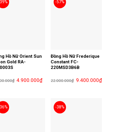
-39%
-57%
ng Hồ Nữ Orient Sun
Đồng Hồ Nữ Frederique
on Gold RA-
Constant FC-
0003S
220MSD3B6B
Giá
Giá
Giá
Giá
4.900.000
₫
9.400.000
₫
00.000
₫
22.000.000
₫
gốc
hiện
gốc
hiện
là:
tại
là:
tại
8.000.000₫.
là:
22.000.000₫.
là:
000₫.
4.900.000₫.
9.400.000₫.
-36%
-38%