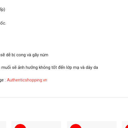
ếp)
ốc.
 sẽ dễ bị cong và gãy núm
ớc muối sẽ ảnh hưởng không tốt đến lớp mạ và dây da
ge :
Authenticshopping.vn