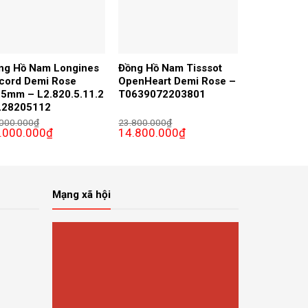
ng Hồ Nam Longines
Đồng Hồ Nam Tisssot
cord Demi Rose
OpenHeart Demi Rose –
.5mm – L2.820.5.11.2
T0639072203801
L28205112
.000.000
₫
23.800.000
₫
Giá
Giá
Giá
.000.000
₫
14.800.000
₫
c
hiện
gốc
hiện
tại
là:
tại
000₫.
000.000₫.
là:
23.800.000₫.
là:
48.000.000₫.
14.800.000₫.
Mạng xã hội