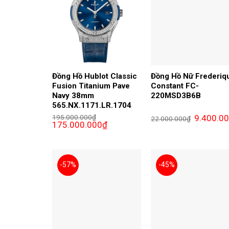
Đồng Hồ Hublot Classic
Đồng Hồ Nữ Frederiq
Fusion Titanium Pave
Constant FC-
Navy 38mm
220MSD3B6B
565.NX.1171.LR.1704
Giá
195.000.000
₫
9.400.0
22.000.000
₫
Giá
Giá
gốc
175.000.000
₫
gốc
hiện
là:
là:
tại
22.000.000
195.000.000₫.
là:
175.000.000₫.
-57%
-45%