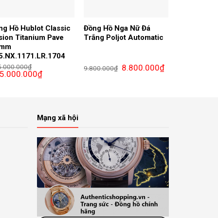
ng Hồ Hublot Classic
Đồng Hồ Nga Nữ Đá
sion Titanium Pave
Trắng Poljot Automatic
8mm
5.NX.1171.LR.1704
Giá
Giá
5.000.000
₫
8.800.000
₫
9.800.000
₫
Giá
gốc
hiện
5.000.000
₫
c
hiện
là:
tại
tại
9.800.000₫.
là:
00₫.
.000.000₫.
là:
8.800.000₫.
175.000.000₫.
Mạng xã hội