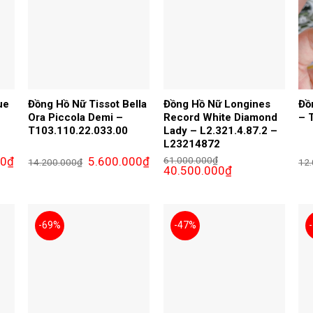
ue
Đồng Hồ Nữ Tissot Bella
Đồng Hồ Nữ Longines
Đồ
Ora Piccola Demi –
Record White Diamond
– 
T103.110.22.033.00
Lady – L2.321.4.87.2 –
L23214872
Giá
Giá
Giá
00
₫
5.600.000
₫
61.000.000
₫
14.200.000
₫
12
hiện
gốc
hiện
Giá
Giá
40.500.000
₫
tại
là:
tại
gốc
hiện
₫.
là:
14.200.000₫.
là:
là:
tại
9.400.000₫.
5.600.000₫.
61.000.000₫.
là:
40.500.000₫.
-69%
-47%