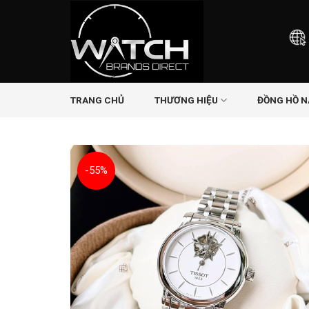
Skip
to
content
TRANG CHỦ
THƯƠNG HIỆU
ĐỒNG HỒ 
-55%