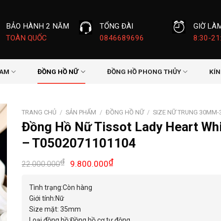
BẢO HÀNH 2 NĂM
TỔNG ĐÀI
GIỜ LÀ
TOÀN QUỐC
0846689696
8:30-21
NAM
ĐỒNG HỒ NỮ
ĐỒNG HỒ PHONG THỦY
KÍ
TRANG CHỦ
/
SẢN PHẨM
/
ĐỒNG HỒ NỮ
/
SIZE NỮ TRUNG 30MM
Đồng Hồ Nữ Tissot Lady Heart Wh
– T0502071101104
Giá
Giá
₫
₫
9.800.000
22.000.000
gốc
hiện
là:
tại
Tình trạng:Còn hàng
22.000.000₫.
là:
Giới tính:Nữ
9.800.000₫.
Size mặt: 35mm
Loại đồng hồ:Đồng hồ cơ tự động