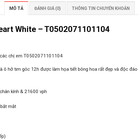
MÔ TẢ
ĐÁNH GIÁ (0)
THÔNG TIN CHUYỂN KHOẢN
eart White – T0502071101104
o các chị em T0502071101104
là ô hở tim góc 12h được làm họa tiết bông hoa rất đẹp và độc đáo
 chân kính & 21600 vph
 bắt mắt
ếp)