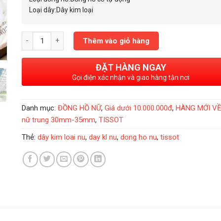
Loại dây:Dây kim loại
Đồng Hồ Nữ Tissot Lady Heart White - T0502071101104 số lượ
Thêm vào giỏ hàng
ĐẶT HÀNG NGAY
Gọi điện xác nhận và giao hàng tận nơi
Danh mục:
ĐỒNG HỒ NỮ
,
Giá dưới 10.000.000đ
,
HÀNG MỚI V
nữ trung 30mm-35mm
,
TISSOT
Thẻ:
dây kim loai nu
,
day kl nu
,
dong ho nu
,
tissot