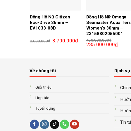
Đồng Hồ Nữ Citizen
Đồng Hồ Nữ Omega
Eco-Drive 36mm –
Seamaster Aqua Terr
EV1033-08D
Women’s 30mm –
23158302055001
Giá
Giá
3.700.000
₫
430.000.000
₫
8.600.000
₫
gốc
hiện
Giá
Giá
235.000.000
₫
là:
tại
gốc
hiện
8.600.000₫.
là:
là:
tại
3.700.000₫.
430.000.000₫.
là:
235.00
Về chúng tôi
Dịch vụ 
Giới thiệu
Chính
Hợp tác
Hướn
Tuyển dụng
Hướn
Tin t