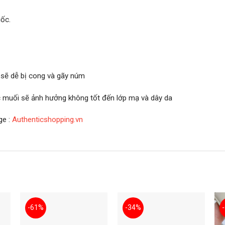
ốc.
 sẽ dễ bị cong và gãy núm
ớc muối sẽ ảnh hưởng không tốt đến lớp mạ và dây da
ge :
Authenticshopping.vn
-61%
-34%