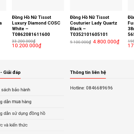
Đồng Hồ Nữ Tissot
Đồng Hồ Nữ Tissot
Đồ
a
Luxury Diamond COSC
Couturier Lady Quartz
Fu
White –
Black –
3
T0862081611600
T0352101605101
56
Giá
Giá
33.200.000
₫
4.800.000
₫
19
9.100.000
₫
Giá
Giá
gốc
hiện
Giá
10.200.000
₫
17
gốc
hiện
là:
tại
gố
là:
tại
9.100.000₫.
là:
là:
33.200.000₫.
là:
4.800.0
195
0.000₫.
10.200.000₫.
- Giải đáp
Thông tin liên hệ
Hotline: 0846689696
 sách bảo hành
mua
g dẫn
hàng
g dẫn sử dụng đồng hồ
ức và kiến thức