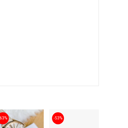
-63%
-53%