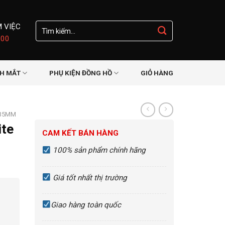
Tìm
M VIỆC
kiếm:
:00
NH MẮT
PHỤ KIỆN ĐỒNG HỒ
GIỎ HÀNG
-35MM
ite
CAM KẾT BÁN HÀNG
100% sản phẩm chính hãng
Giá tốt nhất thị trường
Giao hàng toàn quốc