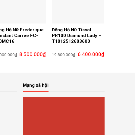
ng Hồ Nữ Frederique
Đồng Hồ Nữ Tissot
nstant Carree FC-
PR100 Diamond Lady –
0MC16
T1012512603600
Giá
Giá
Giá
Giá
8.500.000
₫
6.400.000
₫
.000.000
₫
19.800.000
₫
gốc
hiện
gốc
hiện
là:
tại
là:
tại
17.000.000₫.
là:
19.800.000₫.
là:
000₫.
8.500.000₫.
6.400.000₫.
Mạng xã hội