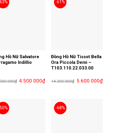
-63%
-61%
ng Hồ Nữ Salvatore
Đồng Hồ Nữ Tissot Bella
rragamo Indillio
Ora Piccola Demi –
T103.110.22.033.00
Giá
Giá
Giá
Giá
4.500.000
₫
5.600.000
₫
.000.000
₫
14.200.000
₫
gốc
hiện
gốc
hiện
là:
tại
là:
tại
12.000.000₫.
là:
14.200.000₫.
là:
4.500.000₫.
5.600.000₫.
-50%
-68%