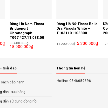
Đồng Hồ Nam Tissot
Đồng Hồ Nữ Tissot Bella
Đồ
Bridgeport
Ora Piccola White –
Co
Chronograph –
T1031101103300
20
T097.427.11.033.00
Giá
Giá
Giá
00
₫
59.600.000
₫
5.300.000
₫
14.200.000
₫
17
hiện
Giá
Giá
gốc
hiện
18.000.000
₫
tại
gốc
hiện
là:
tại
₫.
là:
là:
tại
14.200.000₫.
là:
9.800.000₫.
59.600.000₫.
là:
5.300.
18.000.000₫.
- Giải đáp
Thông tin liên hệ
Hotline: 0846689696
 sách bảo hành
mua
g dẫn
hàng
g dẫn sử dụng đồng hồ