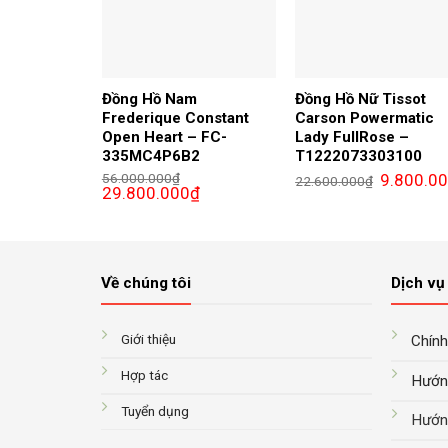
Đồng Hồ Nam
Đồng Hồ Nữ Tissot
Frederique Constant
Carson Powermatic
Open Heart – FC-
Lady FullRose –
335MC4P6B2
T1222073303100
Giá
56.000.000
₫
9.800.0
22.600.000
₫
Giá
Giá
gốc
29.800.000
₫
gốc
hiện
là:
là:
tại
22.600.000
56.000.000₫.
là:
29.800.000₫.
Về chúng tôi
Dịch vụ 
Giới thiệu
Chính
Hợp tác
Hướn
Tuyển dụng
Hướn