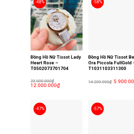
-48%
-58%
Đồng Hồ Nữ Tissot Lady
Đồng Hồ Nữ Tissot Be
Heart Rose –
Ora Piccola FullGold 
T0502073701704
T1031103311300
Giá
23.000.000
₫
5.900.0
14.200.000
₫
Giá
Giá
gốc
12.000.000
₫
gốc
hiện
là:
là:
tại
14.200.000
23.000.000₫.
là:
12.000.000₫.
-47%
-57%