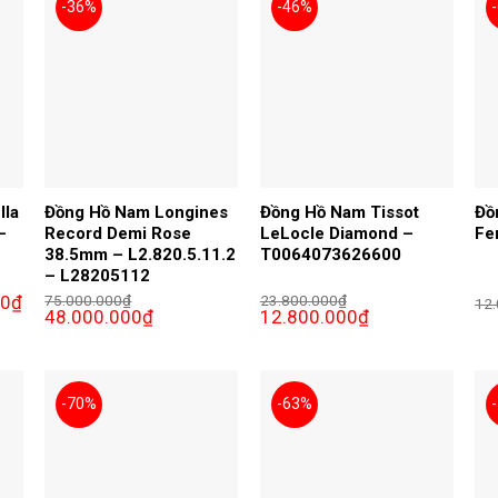
-36%
-46%
lla
Đồng Hồ Nam Longines
Đồng Hồ Nam Tissot
Đồ
–
Record Demi Rose
LeLocle Diamond –
Fe
38.5mm – L2.820.5.11.2
T0064073626600
– L28205112
Giá
00
₫
75.000.000
₫
23.800.000
₫
12
hiện
Giá
Giá
Giá
Giá
48.000.000
₫
12.800.000
₫
tại
gốc
hiện
gốc
hiện
₫.
là:
là:
tại
là:
tại
5.900.000₫.
75.000.000₫.
là:
23.800.000₫.
là:
48.000.000₫.
12.800.000₫.
-70%
-63%