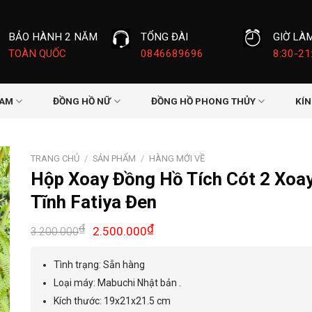
BẢO HÀNH 2 NĂM
TỔNG ĐÀI
GIỜ LÀ
TOÀN QUỐC
0846689696
8:30-21
NAM
ĐỒNG HỒ NỮ
ĐỒNG HỒ PHONG THỦY
KÍ
TRANG CHỦ
/
SẢN PHẨM
/
HÀNG MỚI VỀ
Hộp Xoay Đồng Hồ Tích Cót 2 Xoay
Tĩnh Fatiya Đen
Giá
Giá
₫
₫
2.500.000
3.200.000
gốc
hiện
là:
tại
Tình trạng: Sẵn hàng
3.200.000₫.
là:
Loại máy: Mabuchi Nhật bản .
2.500.000₫.
Kích thước: 19x21x21.5 cm