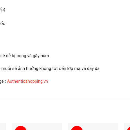
ếp)
ốc.
 sẽ dễ bị cong và gãy núm
ớc muối sẽ ảnh hưởng không tốt đến lớp mạ và dây da
ge :
Authenticshopping.vn