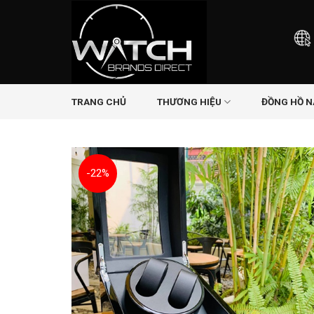
Skip
to
content
TRANG CHỦ
THƯƠNG HIỆU
ĐỒNG HỒ 
-22%