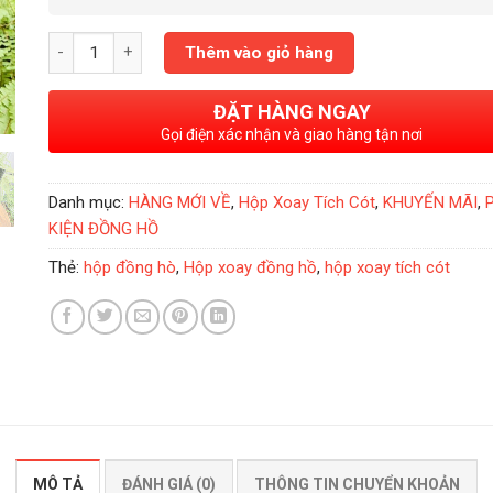
Hộp Xoay Đồng Hồ Tích Cót 2 Xoay 3 Tĩnh Fatiya Đen số lượng
Thêm vào giỏ hàng
ĐẶT HÀNG NGAY
Gọi điện xác nhận và giao hàng tận nơi
Danh mục:
HÀNG MỚI VỀ
,
Hộp Xoay Tích Cót
,
KHUYẾN MÃI
,
KIỆN ĐỒNG HỒ
Thẻ:
hộp đồng hò
,
Hộp xoay đồng hồ
,
hộp xoay tích cót
MÔ TẢ
ĐÁNH GIÁ (0)
THÔNG TIN CHUYỂN KHOẢN