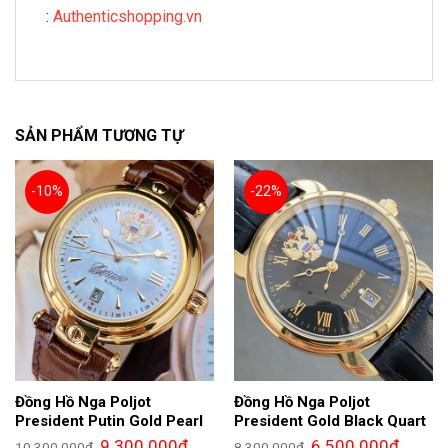
:
Authenticshopping.vn
SẢN PHẨM TƯƠNG TỰ
-10%
-22%
Đồng Hồ Nga Poljot
Đồng Hồ Nga Poljot
President Putin Gold Pearl
President Gold Black Quart
Giá
Giá
Giá
Giá
9.300.000
₫
6.500.000
₫
10.300.000
₫
8.300.000
₫