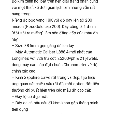
Bộ kim xanh nổi bật trên nền dial trắng phấn cùng
với một thiết kế đơn giản lịch lãm nhưng vẫn rất
sang trọng
Niềng đc bọc vàng 18K với độ dày lên tới 200
micron (RoseGold cap 200). Đây cũng là 1 điểm
“đắt sắt ra miếng” làm nên đẳng cấp của mẫu đh
này
– Size 38.5mm gọn gàng dễ lên tay
– Máy Automatic Caliber L888.4 mới nhất của
Longi.nes với 72h trữ cót, 25200vph & 21 jewels,
dòng máy cao cấp đạt chuẩn Chronometer về độ
chính xác cao
– Kính Sapphire curve rất trong và đẹp, tạo hiệu
ứng quan sát chiều sâu rất đã, một option đắt tiền
thường chỉ xuất hiện trên các mẫu đh cao cấp
– Đáy lộ cơ đẹp mắt
– Dây da cá sấu nâu đi kèm khóa gập thông minh
tiện dụng