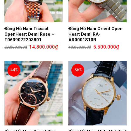
Đồng Hồ Nam Tisssot
Đồng Hồ Nam Orient Open
OpenHeart Demi Rose –
Heart Demi RA-
T0639072203801
AR0001S10B
Giá
Giá
Giá
Giá
14.800.000
₫
5.500.000
₫
23.800.000
₫
10.000.000
₫
gốc
hiện
gốc
hiện
là:
tại
là:
tại
23.800.000₫.
là:
10.000.000₫.
là:
14.800.000₫.
5.500.
-44%
-56%