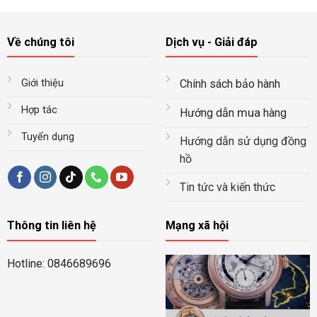
24.500.000₫.
là:
9.800.000₫.
là:
11.700.000₫.
8.900.0
Về chúng tôi
Dịch vụ - Giải đáp
Giới thiệu
Chính sách bảo hành
Hợp tác
mua
Hướng dẫn
hàng
Tuyển dụng
Hướng dẫn sử dụng đồng
hồ
Tin tức và kiến thức
Thông tin liên hệ
Mạng xã hội
Hotline: 0846689696