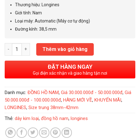
75.000.000₫.
là:
Thương hiệu: Longines
48.000.000₫.
Giới tính
:
Nam
Loại máy: Automatic (Máy cơ tự động)
Đường kính: 38,5 mm
Đồng Hồ Nam Longines Record Demi Rose 38.5mm - L2.820.5.11
Thêm vào giỏ hàng
ĐẶT HÀNG NGAY
Gọi điện xác nhận và giao hàng tận nơi
Danh mục:
ĐỒNG HỒ NAM
,
Giá 30.000.000đ - 50.000.000đ
,
Giá
50.000.000đ - 100.000.000đ
,
HÀNG MỚI VỀ
,
KHUYẾN MÃI
,
LONGINES
,
Size trung 38mm-42mm
Thẻ:
dây kim loại
,
đồng hồ nam
,
longines