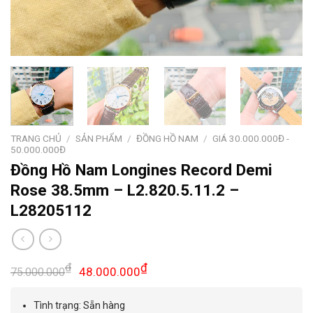
TRANG CHỦ
/
SẢN PHẨM
/
ĐỒNG HỒ NAM
/
GIÁ 30.000.000Đ -
50.000.000Đ
Đồng Hồ Nam Longines Record Demi
Rose 38.5mm – L2.820.5.11.2 –
L28205112
Giá
Giá
₫
₫
48.000.000
75.000.000
gốc
hiện
là:
tại
Tình trạng: Sẵn hàng