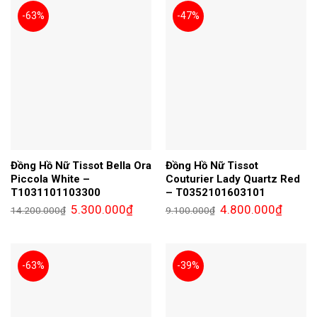
-63%
-47%
Đồng Hồ Nữ Tissot Bella Ora
Đồng Hồ Nữ Tissot
Piccola White –
Couturier Lady Quartz Red
T1031101103300
– T0352101603101
Giá
Giá
Giá
Giá
5.300.000
₫
4.800.000
₫
14.200.000
₫
9.100.000
₫
gốc
hiện
gốc
hiện
là:
tại
là:
tại
14.200.000₫.
là:
9.100.000₫.
là:
5.300.000₫.
4.800.0
-63%
-39%