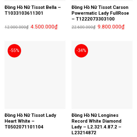
Đồng Hồ Nữ Tissot Bella –
Đồng Hồ Nữ Tissot Carson
T1033103611301
Powermatic Lady FullRose
– T1222073303100
Giá
Giá
Giá
Giá
4.500.000
₫
9.800.000
₫
12.000.000
₫
22.600.000
₫
gốc
hiện
gốc
hiện
là:
tại
là:
tại
12.000.000₫.
là:
22.600.000₫.
là:
4.500.000₫.
9.800.
-55%
-34%
Đồng Hồ Nữ Tissot Lady
Đồng Hồ Nữ Longines
Heart White –
Record White Diamond
T0502071101104
Lady – L2.321.4.87.2 –
L23214872