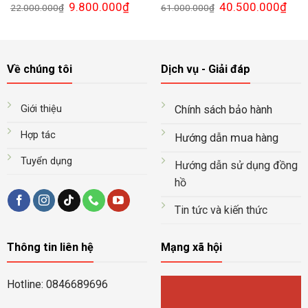
Giá
Giá
Giá
Giá
9.800.000
₫
40.500.000
₫
22.000.000
₫
61.000.000
₫
gốc
hiện
gốc
hiện
là:
tại
là:
tại
22.000.000₫.
là:
61.000.000₫.
là:
9.800.000₫.
40.5
Về chúng tôi
Dịch vụ - Giải đáp
Giới thiệu
Chính sách bảo hành
Hợp tác
mua
Hướng dẫn
hàng
Tuyển dụng
Hướng dẫn sử dụng đồng
hồ
Tin tức và kiến thức
Thông tin liên hệ
Mạng xã hội
Hotline: 0846689696