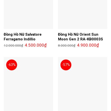
Đồng Hồ Nữ Salvatore
Đồng Hồ Nữ Orient Sun
Ferragamo Indillio
Moon Gen 2 RA-KB0003S
Giá
Giá
Giá
Giá
4.500.000
₫
4.900.000
₫
12.000.000
₫
8.000.000
₫
gốc
hiện
gốc
hiện
là:
tại
là:
tại
12.000.000₫.
là:
8.000.000₫.
là:
4.500.000₫.
4.900.0
-63%
-57%