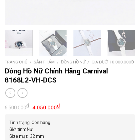
TRANG CHỦ
/
SẢN PHẨM
/
ĐỒNG HỒ NỮ
/
GIÁ DƯỚI 10.000.000Đ
Đồng Hồ Nữ Chính Hãng Carnival
8168L2-VH-DCS
Giá
Giá
₫
₫
4.050.000
6.500.000
gốc
hiện
là:
tại
Tình trạng: Còn hàng
6.500.000₫.
là:
Giới tính: Nữ
4.050.000₫.
Size mặt: 32 mm