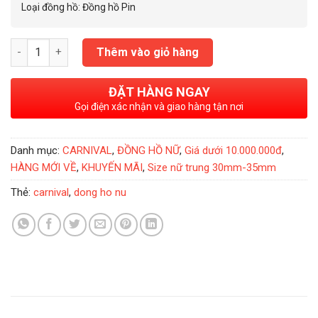
Loại đồng hồ: Đồng hồ Pin
Đồng Hồ Nữ Chính Hãng Carnival 8168L2-VH-DCS số lượng
Thêm vào giỏ hàng
ĐẶT HÀNG NGAY
Gọi điện xác nhận và giao hàng tận nơi
Danh mục:
CARNIVAL
,
ĐỒNG HỒ NỮ
,
Giá dưới 10.000.000đ
,
HÀNG MỚI VỀ
,
KHUYẾN MÃI
,
Size nữ trung 30mm-35mm
Thẻ:
carnival
,
dong ho nu