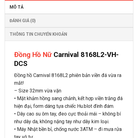
MÔ TẢ
ĐÁNH GIÁ (0)
THÔNG TIN CHUYỂN KHOẢN
Đồng Hồ Nữ
Carnival 8168L2-VH-
DCS
Đồng hồ Carnival 8168L2 phiên bản viền đá vừa ra
mắt!
– Size 32mm vừa vặn
• Mặt khảm hồng sang chảnh, kết hợp viền trắng đá
hiện đại, form dáng tựa chiếc Hu.blot đình đám.
• Dây cao su ôm tay, đeo cực thoải mái – không bí
như dây da, không nặng tay như dây kim loại.
• Máy Nhật bền bỉ, chống nước 3ATM – đi mưa rửa
tay vô tư.