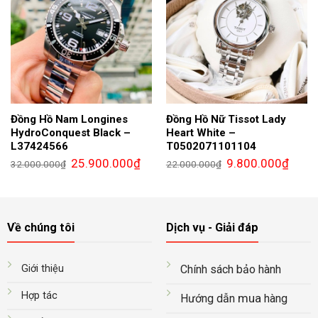
Đồng Hồ Nam Longines
Đồng Hồ Nữ Tissot Lady
HydroConquest Black –
Heart White –
L37424566
T0502071101104
Giá
Giá
Giá
Giá
25.900.000
₫
9.800.000
₫
32.000.000
₫
22.000.000
₫
gốc
hiện
gốc
hiện
là:
tại
là:
tại
32.000.000₫.
là:
22.000.000₫.
là:
25.900.000₫.
9.800.
Về chúng tôi
Dịch vụ - Giải đáp
Giới thiệu
Chính sách bảo hành
Hợp tác
mua
Hướng dẫn
hàng