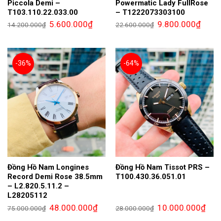
Piccola Demi –
Powermatic Lady FullRose
T103.110.22.033.00
– T1222073303100
Giá
Giá
Giá
Giá
5.600.000
₫
9.800.000
₫
14.200.000
₫
22.600.000
₫
gốc
hiện
gốc
hiện
là:
tại
là:
tại
14.200.000₫.
là:
22.600.000₫.
là:
5.600.000₫.
9.800.
-36%
-64%
Đồng Hồ Nam Longines
Đồng Hồ Nam Tissot PRS –
Record Demi Rose 38.5mm
T100.430.36.051.01
– L2.820.5.11.2 –
L28205112
Giá
Giá
Giá
Giá
48.000.000
₫
10.000.000
₫
75.000.000
₫
28.000.000
₫
gốc
hiện
gốc
hiện
là:
tại
là:
tại