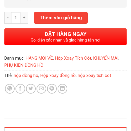
Hộp Xoay Đồng Hồ Tích Cót Milford 4 Xoay 6 Tĩnh số lượng
Thêm vào giỏ hàng
ĐẶT HÀNG NGAY
Gọi điện xác nhận và giao hàng tận nơi
Danh mục:
HÀNG MỚI VỀ
,
Hộp Xoay Tích Cót
,
KHUYẾN MÃI
,
PHỤ KIỆN ĐỒNG HỒ
Thẻ:
hộp đồng hò
,
Hộp xoay đồng hồ
,
hộp xoay tích cót