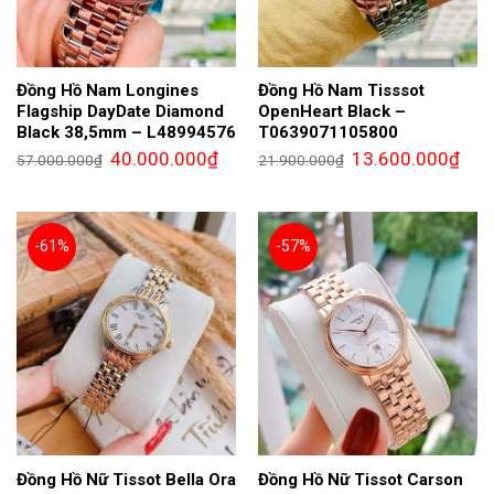
Đồng Hồ Nam Longines
Đồng Hồ Nam Tisssot
Flagship DayDate Diamond
OpenHeart Black –
Black 38,5mm – L48994576
T0639071105800
Giá
Giá
Giá
Giá
40.000.000
₫
13.600.000
₫
57.000.000
₫
21.900.000
₫
gốc
hiện
gốc
hiện
là:
tại
là:
tại
57.000.000₫.
là:
21.900.000₫.
là:
40.000.000₫.
13.6
-61%
-57%
Đồng Hồ Nữ Tissot Bella Ora
Đồng Hồ Nữ Tissot Carson