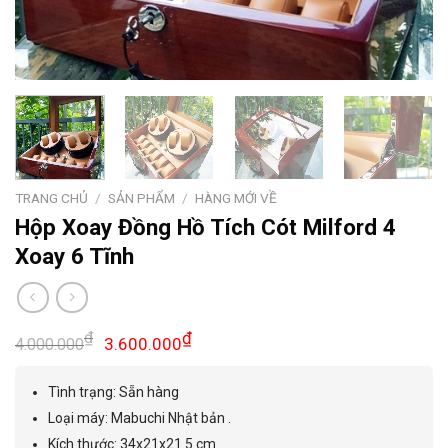
TRANG CHỦ
/
SẢN PHẨM
/
HÀNG MỚI VỀ
Hộp Xoay Đồng Hồ Tích Cót Milford 4
Xoay 6 Tĩnh
Giá
Giá
₫
₫
3.600.000
4.000.000
gốc
hiện
là:
tại
Tình trạng: Sẵn hàng
4.000.000₫.
là:
Loại máy: Mabuchi Nhật bản .
3.600.000₫.
Kích thước: 34x21x21.5 cm