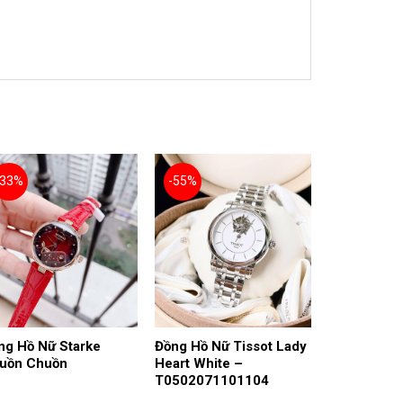
-33%
-55%
ng Hồ Nữ Starke
Đồng Hồ Nữ Tissot Lady
uồn Chuồn
Heart White –
T0502071101104