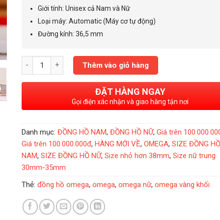
195.000.000₫.
Giới tính
: Unisex cả Nam và
Nữ
Loại máy: Automatic (Máy cơ tự động)
Đường kính: 36,5 mm
Đồng Hồ Omega DeVille Prestige Co Axial Solid Yellow Gold 
Thêm vào giỏ hàng
ĐẶT HÀNG NGAY
Gọi điện xác nhận và giao hàng tận nơi
Danh mục:
ĐỒNG HỒ NAM
,
ĐỒNG HỒ NỮ
,
Giá trên 100.000.00
Giá trên 100.000.000đ
,
HÀNG MỚI VỀ
,
OMEGA
,
SIZE ĐỒNG H
NAM
,
SIZE ĐỒNG HỒ NỮ
,
Size nhỏ hơn 38mm
,
Size nữ trung
30mm-35mm
Thẻ:
đồng hồ omega
,
omega
,
omega nữ
,
omega vàng khối