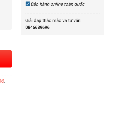
Bảo hành online toàn quốc
Giải đáp thắc mắc và tư vấn:
0846689696
36,5mm - 41358372058001 số lượng
0đ
,
Ồ