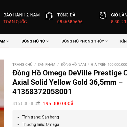
BẢO HÀNH 2 NĂM
TỔNG ĐÀI
GIỜ LÀ
TOÀN QUỐC
0846689696
8:30-21
NAM
ĐỒNG HỒ NỮ
ĐỒNG HỒ PHONG THỦY
KÍ
TRANG CHỦ
/
SẢN PHẨM
/
ĐỒNG HỒ NAM
/
GIÁ TRÊN 100.000.00
Đồng Hồ Omega DeVille Prestige 
Axial Solid Yellow Gold 36,5mm –
41358372058001
Giá
Giá
₫
₫
195.000.000
415.000.000
gốc
hiện
là:
tại
Tình trạng: Sẵn hàng
415.000.000₫.
là:
Thương hiệu: Omega