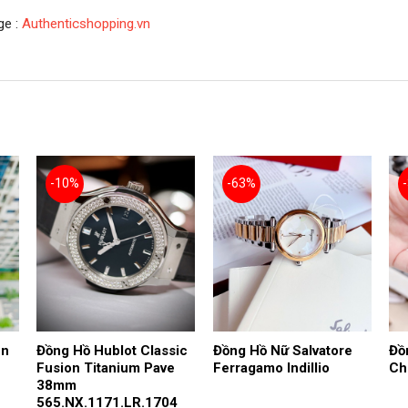
ge :
Authenticshopping.vn
-10%
-63%
un
Đồng Hồ Hublot Classic
Đồng Hồ Nữ Salvatore
Đồ
Fusion Titanium Pave
Ferragamo Indillio
Ch
38mm
565.NX.1171.LR.1704