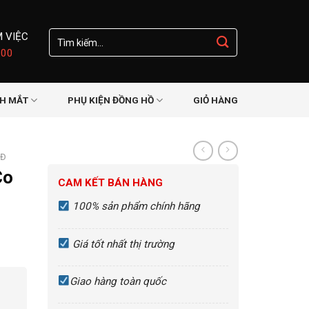
Tìm
M VIỆC
kiếm:
:00
NH MẮT
PHỤ KIỆN ĐỒNG HỒ
GIỎ HÀNG
0Đ
Co
CAM KẾT BÁN HÀNG
100% sản phẩm chính hãng
Giá tốt nhất thị trường
Giao hàng toàn quốc