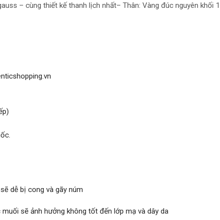
uss – cùng thiết kế thanh lịch nhất
– Thân: Vàng đúc nguyên khối 
enticshopping.vn
ếp)
ốc.
 sẽ dễ bị cong và gãy núm
ớc muối sẽ ảnh hưởng không tốt đến lớp mạ và dây da