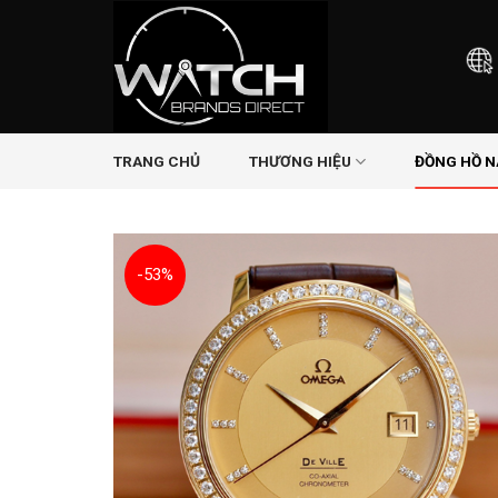
Skip
to
content
TRANG CHỦ
THƯƠNG HIỆU
ĐỒNG HỒ 
-53%