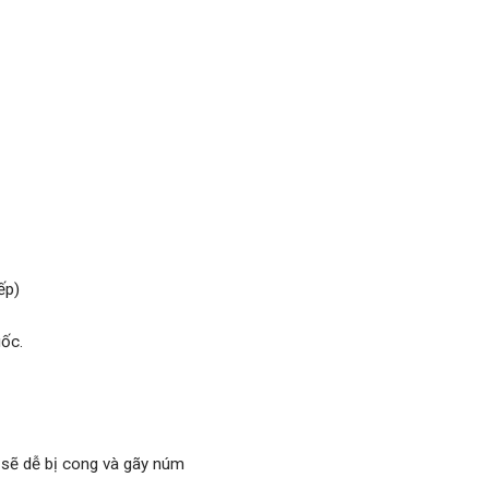
ếp)
ốc.
 sẽ dễ bị cong và gãy núm