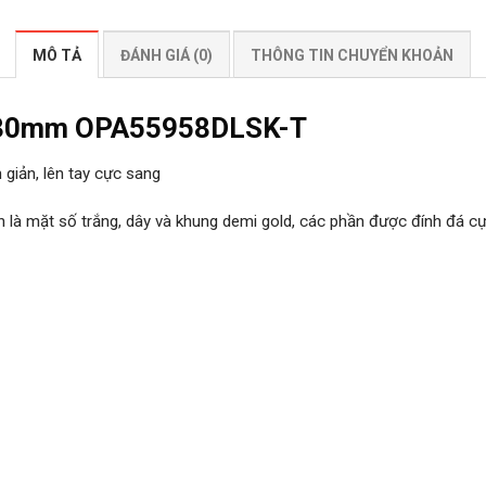
MÔ TẢ
ĐÁNH GIÁ (0)
THÔNG TIN CHUYỂN KHOẢN
r 30mm OPA55958DLSK-T
giản, lên tay cực sang
là mặt số trắng, dây và khung demi gold, các phần được đính đá cực 