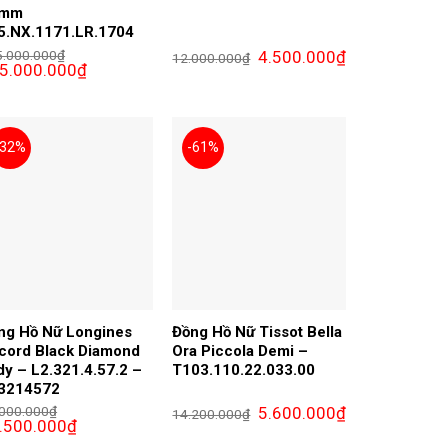
8mm
5.NX.1171.LR.1704
Giá
Giá
5.000.000
₫
4.500.000
₫
12.000.000
₫
Giá
gốc
hiện
5.000.000
₫
c
hiện
là:
tại
tại
12.000.000₫.
là:
.000.000₫.
là:
4.500.000₫.
175.000.000₫.
-32%
-61%
ng Hồ Nữ Longines
Đồng Hồ Nữ Tissot Bella
cord Black Diamond
Ora Piccola Demi –
dy – L2.321.4.57.2 –
T103.110.22.033.00
3214572
Giá
Giá
.000.000
₫
5.600.000
₫
14.200.000
₫
Giá
gốc
hiện
.500.000
₫
c
hiện
là:
tại