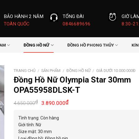
BẢO HÀNH 2 NĂM
TỔNG ĐÀI
GIỜ LÀ
TOÀN QUỐC
0846689696
8:30-21
NAM
ĐỒNG HỒ NỮ
ĐỒNG HỒ PHONG THỦY
KÍ
TRANG CHỦ
/
SẢN PHẨM
/
ĐỒNG HỒ NỮ
/
GIÁ DƯỚI 10.000.000Đ
Đồng Hồ Nữ Olympia Star 30mm
OPA55958DLSK-T
Giá
Giá
₫
₫
3.890.000
4.650.000
gốc
hiện
là:
tại
Tình trạng: Còn hàng
4.650.000₫.
là:
Giới tính: Nữ
3.890.000₫.
Size mặt: 30 mm
Loại đồng hồ: Đồng hồ pin