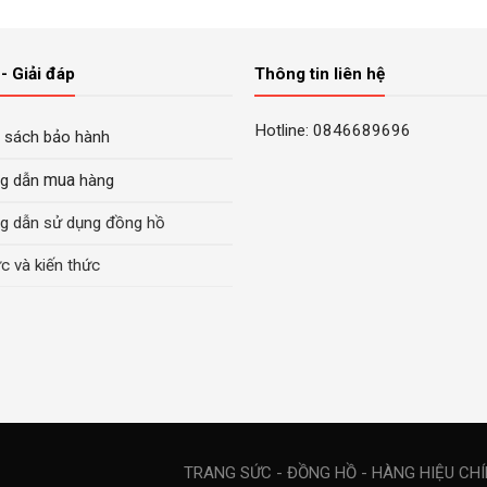
4.200.000₫.
là:
8.600.000₫.
là:
là:
2.800.000₫.
3.700.0
61.
00₫.
- Giải đáp
Thông tin liên hệ
Hotline: 0846689696
 sách bảo hành
mua
g dẫn
hàng
g dẫn sử dụng đồng hồ
ức và kiến thức
TRANG SỨC - ĐỒNG HỒ - HÀNG HIỆU CH