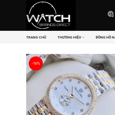
Skip
to
content
TRANG CHỦ
THƯƠNG HIỆU
ĐỒNG HỒ 
-16%