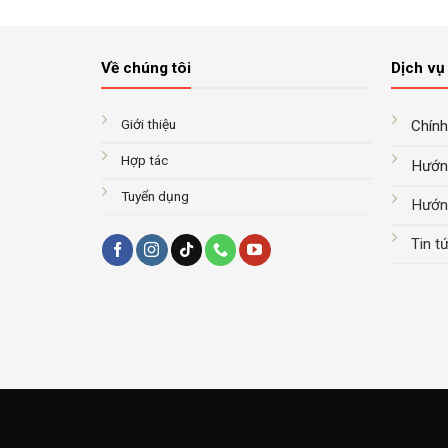
17.000.000₫.
là:
là:
tại
8.500.000₫.
72.000.000₫.
là:
39.000.0
Về chúng tôi
Dịch vụ 
Giới thiệu
Chính
Hợp tác
Hướn
Tuyển dụng
Hướn
Tin t