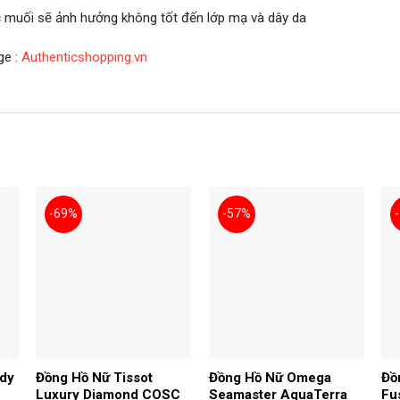
ớc muối sẽ ảnh hưởng không tốt đến lớp mạ và dây da
ge :
Authenticshopping.vn
-69%
-57%
ady
Đồng Hồ Nữ Tissot
Đồng Hồ Nữ Omega
Đồ
Luxury Diamond COSC
Seamaster AquaTerra
Fu