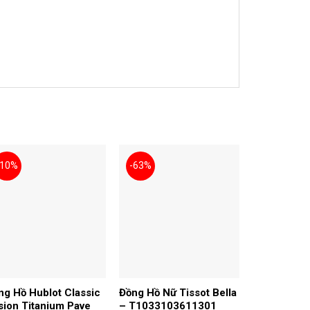
-10%
-63%
ng Hồ Hublot Classic
Đồng Hồ Nữ Tissot Bella
sion Titanium Pave
– T1033103611301