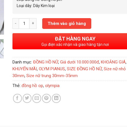
Loại dây: Dây Kim loại
Đồng Hồ Nữ Olympia Star 30mm OPA55958DLSK-T số lượng
Thêm vào giỏ hàng
ĐẶT HÀNG NGAY
Gọi điện xác nhận và giao hàng tận nơi
Danh mục:
ĐỒNG HỒ NỮ
,
Giá dưới 10.000.000đ
,
KHOẢNG GIÁ
,
KHUYẾN MÃI
,
OLYM PIANUS
,
SIZE ĐỒNG HỒ NỮ
,
Size nữ nhỏ
30mm
,
Size nữ trung 30mm-35mm
Thẻ:
đồng hồ op
,
olympia