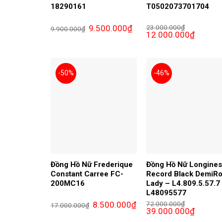
18290161
T0502073701704
Giá
Giá
9.500.000
₫
23.000.000
₫
9.900.000
₫
gốc
hiện
Giá
Giá
12.000.000
₫
là:
tại
gốc
hiện
9.900.000₫.
là:
là:
tại
9.500.000₫.
23.000.000₫.
là:
12.000.0
-50%
-46%
Đồng Hồ Nữ Frederique
Đồng Hồ Nữ Longine
Constant Carree FC-
Record Black DemiR
200MC16
Lady – L4.809.5.57.7
L48095577
Giá
Giá
8.500.000
₫
72.000.000
₫
17.000.000
₫
gốc
hiện
Giá
Giá
39.000.000
₫
là:
tại
gốc
hiện