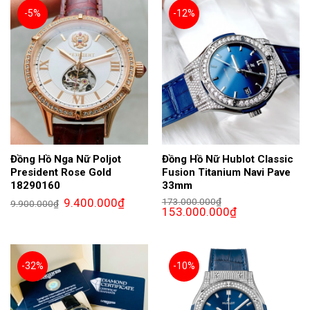
-5%
-12%
Đồng Hồ Nga Nữ Poljot
Đồng Hồ Nữ Hublot Classic
President Rose Gold
Fusion Titanium Navi Pave
18290160
33mm
Giá
Giá
9.400.000
₫
173.000.000
₫
9.900.000
₫
gốc
hiện
Giá
Giá
153.000.000
₫
là:
tại
gốc
hiện
9.900.000₫.
là:
là:
tại
9.400.000₫.
173.000.000₫.
là:
153.000.000₫.
-32%
-10%