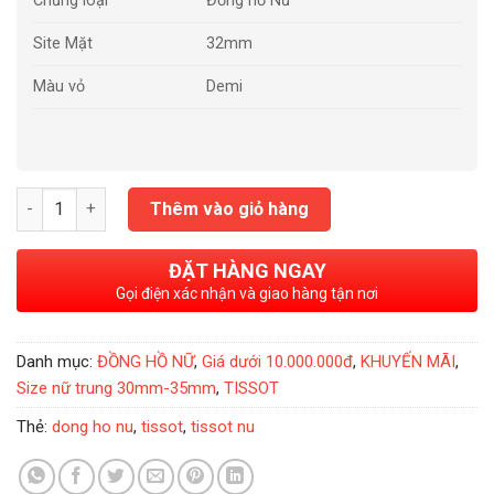
Chủng loại
Đồng hồ Nữ
Site Mặt
32mm
Màu vỏ
Demi
Đồng Hồ Nữ Mathey Tissot D810BI số lượng
Thêm vào giỏ hàng
ĐẶT HÀNG NGAY
Gọi điện xác nhận và giao hàng tận nơi
Danh mục:
ĐỒNG HỒ NỮ
,
Giá dưới 10.000.000đ
,
KHUYẾN MÃI
,
Size nữ trung 30mm-35mm
,
TISSOT
Thẻ:
dong ho nu
,
tissot
,
tissot nu