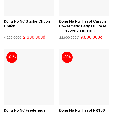
Đồng Hồ Nữ Starke Chuồn
Đồng Hồ Nữ Tissot Carson
Chuồn
Powermatic Lady FullRose
– T1222073303100
Giá
Giá
Giá
Giá
2.800.000
₫
9.800.000
₫
4.200.000
₫
22.600.000
₫
gốc
hiện
gốc
hiện
là:
tại
là:
tại
4.200.000₫.
là:
22.600.000₫.
là:
2.800.000₫.
9.800.
-61%
-68%
Đồng Hồ Nữ Frederique
Đồng Hồ Nữ Tissot PR100