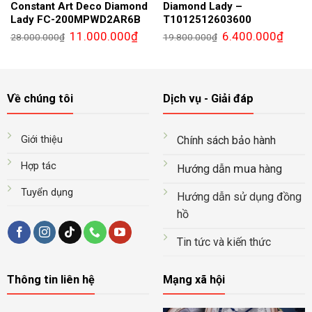
Constant Art Deco Diamond
Diamond Lady –
Lady FC-200MPWD2AR6B
T1012512603600
Giá
Giá
Giá
Giá
11.000.000
₫
6.400.000
₫
28.000.000
₫
19.800.000
₫
gốc
hiện
gốc
hiện
là:
tại
là:
tại
28.000.000₫.
là:
19.800.000₫.
là:
11.000.000₫.
6.400.
Về chúng tôi
Dịch vụ - Giải đáp
Giới thiệu
Chính sách bảo hành
Hợp tác
mua
Hướng dẫn
hàng
Tuyển dụng
Hướng dẫn sử dụng đồng
hồ
Tin tức và kiến thức
Thông tin liên hệ
Mạng xã hội