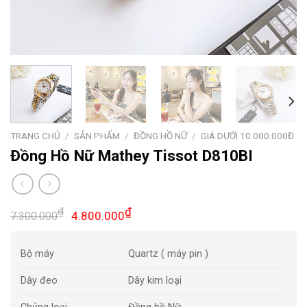
TRANG CHỦ
/
SẢN PHẨM
/
ĐỒNG HỒ NỮ
/
GIÁ DƯỚI 10.000.000Đ
Đồng Hồ Nữ Mathey Tissot D810BI
Giá
Giá
₫
₫
4.800.000
7.300.000
gốc
hiện
là:
tại
Bộ máy
Quartz ( máy pin )
7.300.000₫.
là:
4.800.000₫.
Dây đeo
Dây kim loại