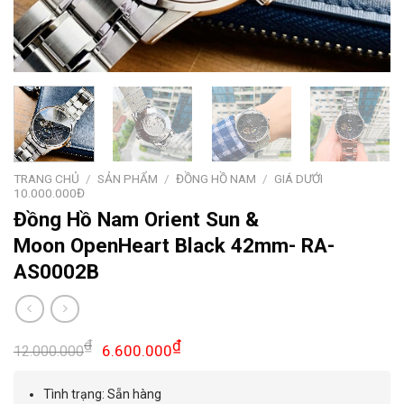
TRANG CHỦ
/
SẢN PHẨM
/
ĐỒNG HỒ NAM
/
GIÁ DƯỚI
10.000.000Đ
Đồng Hồ Nam Orient Sun &
Moon OpenHeart Black 42mm- RA-
AS0002B
Giá
Giá
₫
₫
6.600.000
12.000.000
gốc
hiện
là:
tại
Tình trạng: Sẵn hàng