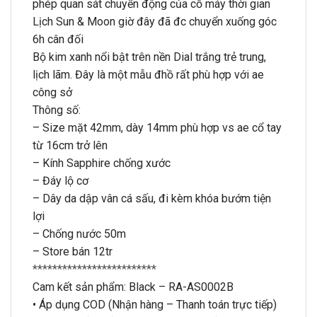
phép quan sát chuyển động của cỗ máy thời gian
Lịch Sun & Moon giờ đây đã đc chuyển xuống góc
6h cân đối
Bộ kim xanh nổi bật trên nền Dial trắng trẻ trung,
lịch lãm. Đây là một mẫu đhồ rất phù hợp với ae
công sở
Thông số:
– Size mặt 42mm, dày 14mm phù hợp vs ae cổ tay
từ 16cm trở lên
– Kính Sapphire chống xước
– Đáy lộ cơ
– Dây da dập vân cá sấu, đi kèm khóa bướm tiện
lợi
– Chống nước 50m
– Store bán 12tr
*************************
Cam kết sản phẩm: Black – RA-AS0002B
• Áp dụng COD (Nhận hàng – Thanh toán trực tiếp)