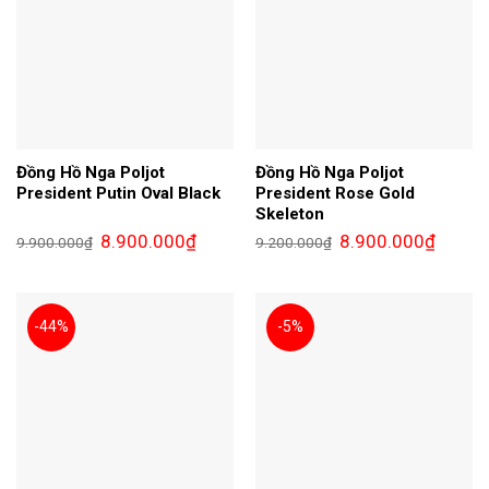
Đồng Hồ Nga Poljot
Đồng Hồ Nga Poljot
President Putin Oval Black
President Rose Gold
Skeleton
Giá
Giá
Giá
Giá
8.900.000
₫
8.900.000
₫
9.900.000
₫
9.200.000
₫
gốc
hiện
gốc
hiện
là:
tại
là:
tại
9.900.000₫.
là:
9.200.000₫.
là:
8.900.000₫.
8.900.0
-44%
-5%