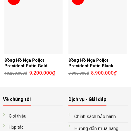
Đồng Hồ Nga Poljot
Đồng Hồ Nga Poljot
President Putin Gold
President Putin Black
Giá
Giá
Giá
Giá
9.200.000
₫
8.900.000
₫
10.200.000
₫
9.900.000
₫
gốc
hiện
gốc
hiện
là:
tại
là:
tại
10.200.000₫.
là:
9.900.000₫.
là:
9.200.000₫.
8.900.0
Về chúng tôi
Dịch vụ - Giải đáp
Giới thiệu
Chính sách bảo hành
Hợp tác
mua
Hướng dẫn
hàng