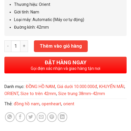
12.000.000₫.
là:
Thương hiệu: Orient
6.600.000₫.
Giới tính
:
Nam
Loại máy
:
Automatic (Máy cơ tự động)
Đường kính
:
42mm
Đồng Hồ Nam Orient Sun & Moon OpenHeart Black 42mm- RA-
Thêm vào giỏ hàng
ĐẶT HÀNG NGAY
Gọi điện xác nhận và giao hàng tận nơi
Danh mục:
ĐỒNG HỒ NAM
,
Giá dưới 10.000.000đ
,
KHUYẾN MÃI
,
ORIENT
,
Size to trên 42mm
,
Size trung 38mm-42mm
Thẻ:
đồng hồ nam
,
openheart
,
orient