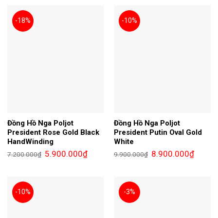
-18%
-10%
Đồng Hồ Nga Poljot
Đồng Hồ Nga Poljot
President Rose Gold Black
President Putin Oval Gold
HandWinding
White
Giá
Giá
Giá
Giá
5.900.000
₫
8.900.000
₫
7.200.000
₫
9.900.000
₫
gốc
hiện
gốc
hiện
là:
tại
là:
tại
7.200.000₫.
là:
9.900.000₫.
là:
5.900.000₫.
8.900.0
-10%
-3%