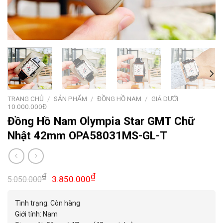
TRANG CHỦ
/
SẢN PHẨM
/
ĐỒNG HỒ NAM
/
GIÁ DƯỚI
10.000.000Đ
Đồng Hồ Nam Olympia Star GMT Chữ
Nhật 42mm OPA58031MS-GL-T
Giá
Giá
₫
₫
3.850.000
5.050.000
gốc
hiện
là:
tại
Tình trạng: Còn hàng
5.050.000₫.
là:
Giới tính: Nam