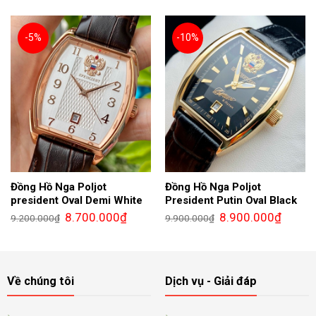
7.200.000₫.
là:
9.900.000₫.
là:
5.900.000₫.
8.900.0
-5%
-10%
Đồng Hồ Nga Poljot
Đồng Hồ Nga Poljot
president Oval Demi White
President Putin Oval Black
Giá
Giá
Giá
Giá
8.700.000
₫
8.900.000
₫
9.200.000
₫
9.900.000
₫
gốc
hiện
gốc
hiện
là:
tại
là:
tại
9.200.000₫.
là:
9.900.000₫.
là:
8.700.000₫.
8.900.0
Về chúng tôi
Dịch vụ - Giải đáp