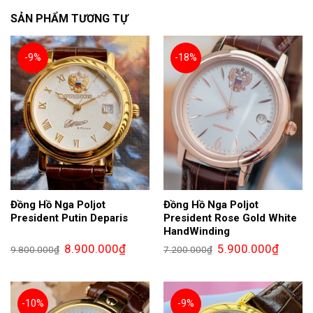
SẢN PHẨM TƯƠNG TỰ
-9%
-18%
Đồng Hồ Nga Poljot
Đồng Hồ Nga Poljot
President Putin Deparis
President Rose Gold White
HandWinding
Giá
Giá
Giá
Giá
8.900.000
₫
5.900.000
₫
9.800.000
₫
7.200.000
₫
gốc
hiện
gốc
hiện
là:
tại
là:
tại
9.800.000₫.
là:
7.200.000₫.
là:
8.900.000₫.
5.900.0
-10%
-9%