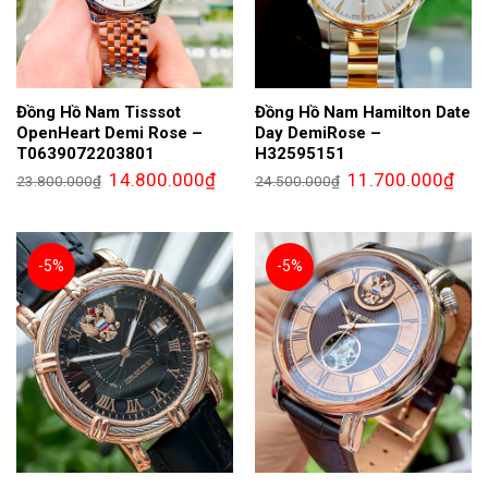
Đồng Hồ Nam Tisssot
Đồng Hồ Nam Hamilton Date
OpenHeart Demi Rose –
Day DemiRose –
T0639072203801
H32595151
Giá
Giá
Giá
Giá
14.800.000
₫
11.700.000
₫
23.800.000
₫
24.500.000
₫
gốc
hiện
gốc
hiện
là:
tại
là:
tại
23.800.000₫.
là:
24.500.000₫.
là:
14.800.000₫.
11.7
-5%
-5%