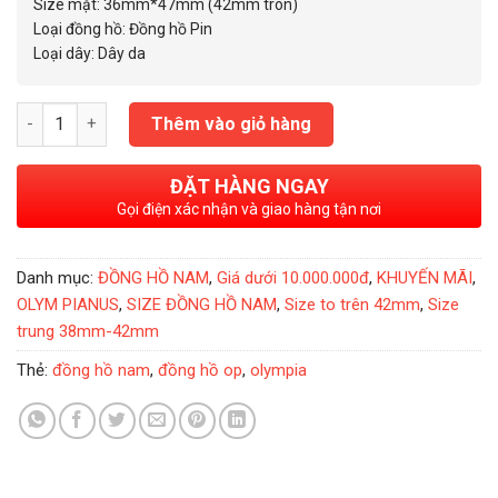
3.850.000₫.
Size mặt: 36mm*47mm (42mm tròn)
Loại đồng hồ: Đồng hồ Pin
Loại dây: Dây da
Đồng Hồ Nam Olympia Star GMT Chữ Nhật 42mm OPA58031MS-
Thêm vào giỏ hàng
ĐẶT HÀNG NGAY
Gọi điện xác nhận và giao hàng tận nơi
Danh mục:
ĐỒNG HỒ NAM
,
Giá dưới 10.000.000đ
,
KHUYẾN MÃI
,
OLYM PIANUS
,
SIZE ĐỒNG HỒ NAM
,
Size to trên 42mm
,
Size
trung 38mm-42mm
Thẻ:
đồng hồ nam
,
đồng hồ op
,
olympia