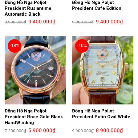
Đồng Hồ Nga Poljot
Đồng Hồ Nga Poljot
President Rusiantime
President Cafe Edition
Automatic Black
Giá
Giá
Giá
Giá
9.400.000
₫
9.400.000
₫
9.900.000
₫
9.900.000
₫
gốc
hiện
gốc
hiện
là:
tại
là:
tại
9.900.000₫.
là:
9.900.000₫.
là:
9.400.000₫.
9.400.0
-18%
-10%
Đồng Hồ Nga Poljot
Đồng Hồ Nga Poljot
President Rose Gold Black
President Putin Oval White
HandWinding
Giá
Giá
Giá
Giá
5.900.000
₫
8.900.000
₫
7.200.000
₫
9.900.000
₫
gốc
hiện
gốc
hiện
là:
tại
là:
tại