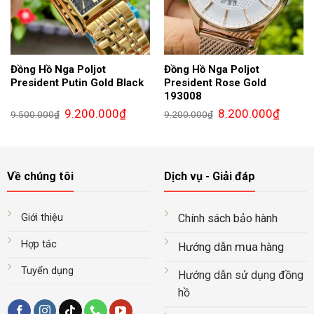
Đồng Hồ Nga Poljot
Đồng Hồ Nga Poljot
President Putin Gold Black
President Rose Gold
193008
Giá
Giá
Giá
Giá
9.200.000
₫
8.200.000
₫
9.500.000
₫
9.200.000
₫
gốc
hiện
gốc
hiện
là:
tại
là:
tại
9.500.000₫.
là:
9.200.000₫.
là:
9.200.000₫.
8.200.0
Về chúng tôi
Dịch vụ - Giải đáp
Giới thiệu
Chính sách bảo hành
Hợp tác
mua
Hướng dẫn
hàng
Tuyển dụng
Hướng dẫn sử dụng đồng
hồ