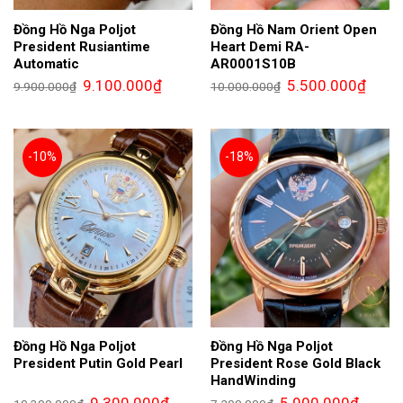
Đồng Hồ Nga Poljot
Đồng Hồ Nam Orient Open
President Rusiantime
Heart Demi RA-
Automatic
AR0001S10B
Giá
Giá
Giá
Giá
9.100.000
₫
5.500.000
₫
9.900.000
₫
10.000.000
₫
gốc
hiện
gốc
hiện
là:
tại
là:
tại
9.900.000₫.
là:
10.000.000₫.
là:
9.100.000₫.
5.500.
-10%
-18%
Đồng Hồ Nga Poljot
Đồng Hồ Nga Poljot
President Putin Gold Pearl
President Rose Gold Black
HandWinding
Giá
Giá
Giá
Giá
9.300.000
₫
5.900.000
₫