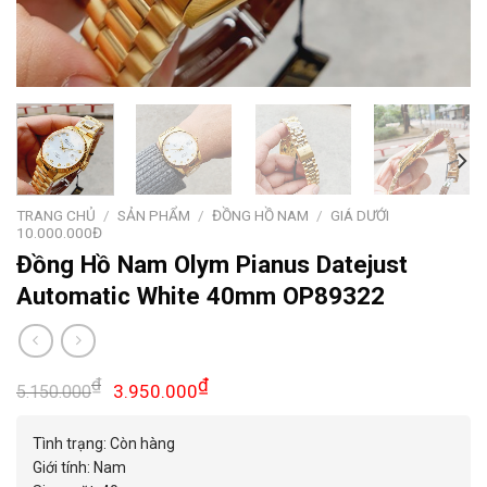
TRANG CHỦ
/
SẢN PHẨM
/
ĐỒNG HỒ NAM
/
GIÁ DƯỚI
10.000.000Đ
Đồng Hồ Nam Olym Pianus Datejust
Automatic White 40mm OP89322
Giá
Giá
₫
₫
3.950.000
5.150.000
gốc
hiện
là:
tại
Tình trạng: Còn hàng
5.150.000₫.
là:
Giới tính: Nam