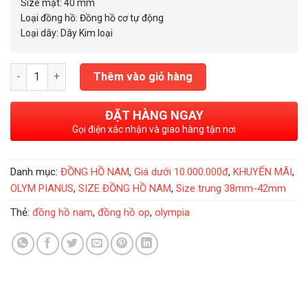
3.950.000₫.
Size mặt: 40 mm
Loại đồng hồ: Đồng hồ cơ tự động
Loại dây: Dây Kim loại
Đồng Hồ Nam Olym Pianus Datejust Automatic White 40mm OP
Thêm vào giỏ hàng
ĐẶT HÀNG NGAY
Gọi điện xác nhận và giao hàng tận nơi
Danh mục:
ĐỒNG HỒ NAM
,
Giá dưới 10.000.000đ
,
KHUYẾN MÃI
,
OLYM PIANUS
,
SIZE ĐỒNG HỒ NAM
,
Size trung 38mm-42mm
Thẻ:
đồng hồ nam
,
đồng hồ op
,
olympia