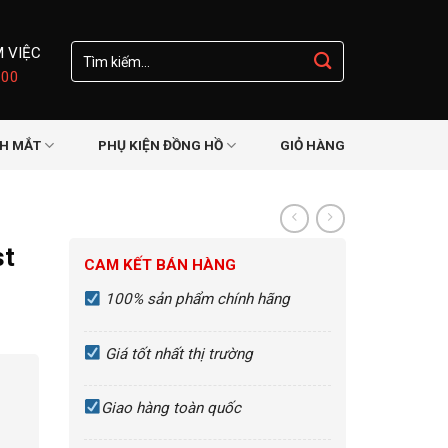
Tìm
M VIỆC
kiếm:
:00
NH MẮT
PHỤ KIỆN ĐỒNG HỒ
GIỎ HÀNG
Đ
st
CAM KẾT BÁN HÀNG
100% sản phẩm chính hãng
Giá tốt nhất thị trường
Giao hàng toàn quốc