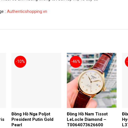
ge :
Authenticshopping.vn
-10%
-46%
Đồng Hồ Nga Poljot
Đồng Hồ Nam Tissot
Đồ
ris
President Putin Gold
LeLocle Diamond –
Hy
Pearl
T0064073626600
L3