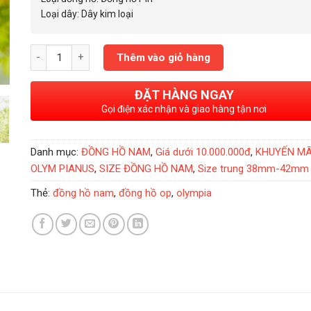
Loại dây: Dây kim loại
Đồng Hồ Nam Olym Pianus Datejust Quartz Blue 40mm OP8932
Thêm vào giỏ hàng
ĐẶT HÀNG NGAY
Gọi điện xác nhận và giao hàng tận nơi
Danh mục:
ĐỒNG HỒ NAM
,
Giá dưới 10.000.000đ
,
KHUYẾN MÃ
OLYM PIANUS
,
SIZE ĐỒNG HỒ NAM
,
Size trung 38mm-42mm
Thẻ:
đồng hồ nam
,
đồng hồ op
,
olympia