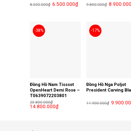
Giá
Giá
Giá
6.500.000
₫
8.900.00
8.300.000
₫
9.800.000
₫
gốc
hiện
gốc
là:
tại
là:
8.300.000₫.
là:
9.800.000₫.
6.500.000₫.
-38%
-17%
Đồng Hồ Nam Tisssot
Đồng Hồ Nga Poljot
OpenHeart Demi Rose –
President Carving Bl
T0639072203801
Giá
23.800.000
₫
9.900.0
11.900.000
₫
Giá
Giá
gốc
14.800.000
₫
gốc
hiện
là:
là:
tại
11.900.000
23.800.000₫.
là:
14.800.000₫.