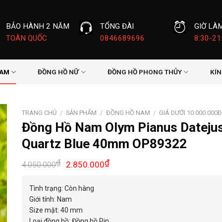
BẢO HÀNH 2 NĂM
TỔNG ĐÀI
GIỜ LÀ
TOÀN QUỐC
0846689696
8:30-21
NAM
ĐỒNG HỒ NỮ
ĐỒNG HỒ PHONG THỦY
KÍ
TRANG CHỦ
/
SẢN PHẨM
/
ĐỒNG HỒ NAM
/
GIÁ DƯỚI 10.000.000
Đồng Hồ Nam Olym Pianus Dateju
Quartz Blue 40mm OP89322
Giá
Giá
₫
₫
2.850.000
4.050.000
gốc
hiện
là:
tại
Tình trạng: Còn hàng
4.050.000₫.
là:
Giới tính: Nam
2.850.000₫.
Size mặt: 40 mm
Loại đồng hồ: Đồng hồ Pin