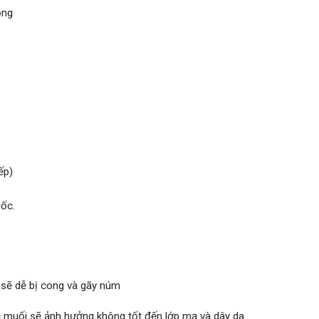
ọng
ếp)
ốc.
 sẽ dễ bị cong và gãy núm
ớc muối sẽ ảnh hưởng không tốt đến lớp mạ và dây da