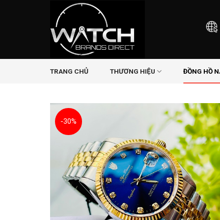
Skip
to
content
TRANG CHỦ
THƯƠNG HIỆU
ĐỒNG HỒ 
-30%