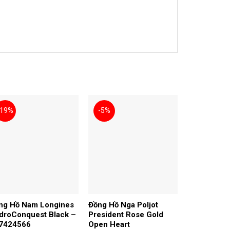
-19%
-5%
ng Hồ Nam Longines
Đồng Hồ Nga Poljot
droConquest Black –
President Rose Gold
7424566
Open Heart