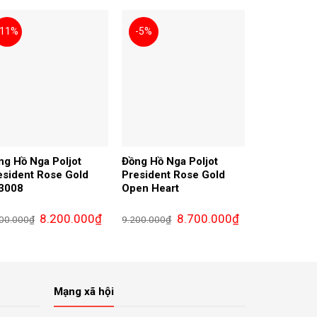
00₫.
9.400.000₫.
8.700.000₫.
-11%
-5%
ng Hồ Nga Poljot
Đồng Hồ Nga Poljot
esident Rose Gold
President Rose Gold
3008
Open Heart
Giá
Giá
Giá
Giá
8.200.000
₫
8.700.000
₫
00.000
₫
9.200.000
₫
gốc
hiện
gốc
hiện
là:
tại
là:
tại
9.200.000₫.
là:
9.200.000₫.
là:
8.200.000₫.
8.700.000₫.
Mạng xã hội