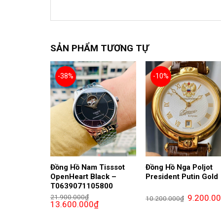
SẢN PHẨM TƯƠNG TỰ
-38%
-10%
Đồng Hồ Nam Tisssot
Đồng Hồ Nga Poljot
OpenHeart Black –
President Putin Gold
T0639071105800
Giá
21.900.000
₫
9.200.0
10.200.000
₫
Giá
Giá
gốc
13.600.000
₫
gốc
hiện
là:
là:
tại
10.200.000