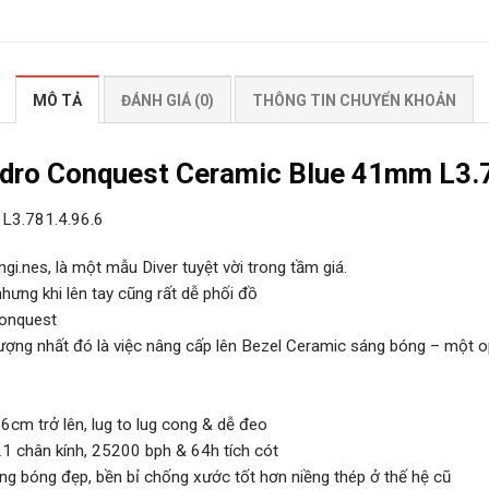
MÔ TẢ
ĐÁNH GIÁ (0)
THÔNG TIN CHUYỂN KHOẢN
dro Conquest Ceramic Blue 41mm L3.
L3.781.4.96.6
i.nes, là một mẫu Diver tuyệt vời trong tầm giá.
hưng khi lên tay cũng rất dễ phối đồ
Conquest
 tượng nhất đó là việc nâng cấp lên Bezel Ceramic sáng bóng – một o
m trở lên, lug to lug cong & dễ đeo
21 chân kính, 25200 bph & 64h tích cót
ng bóng đẹp, bền bỉ chống xước tốt hơn niềng thép ở thế hệ cũ