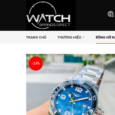
Skip
to
content
TRANG CHỦ
THƯƠNG HIỆU
ĐỒNG HỒ 
-24%