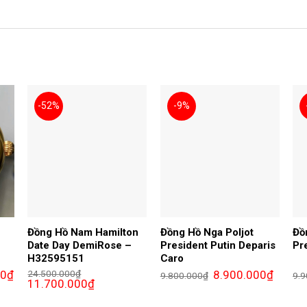
-52%
-9%
Đồng Hồ Nam Hamilton
Đồng Hồ Nga Poljot
Đồ
Date Day DemiRose –
President Putin Deparis
Pr
H32595151
Caro
Giá
Giá
Giá
00
₫
24.500.000
₫
8.900.000
₫
9.800.000
₫
9.9
hiện
Giá
Giá
gốc
hiện
11.700.000
₫
tại
gốc
hiện
là:
tại
₫.
là:
là:
tại
9.800.000₫.
là: