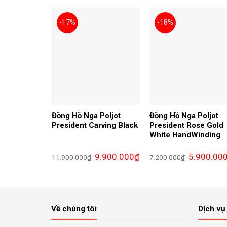
21.900.000₫.
là:
13.600.000₫.
-17%
-18%
Đồng Hồ Nga Poljot
Đồng Hồ Nga Poljot
President Carving Black
President Rose Gold
White HandWinding
Giá
Giá
Giá
9.900.000
₫
5.900.00
11.900.000
₫
7.200.000
₫
gốc
hiện
gốc
là:
tại
là:
11.900.000₫.
là:
7.200.000₫.
9.900.000₫.
Về chúng tôi
Dịch vụ 