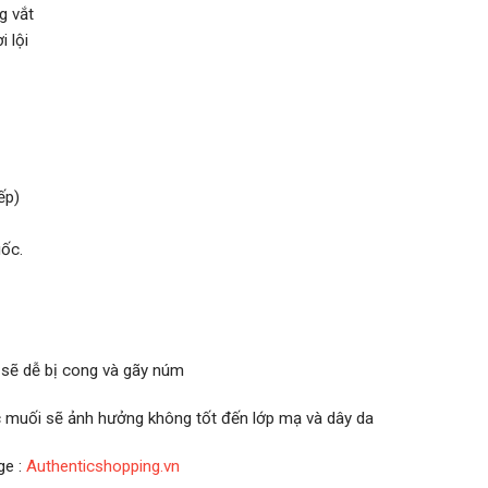
g vắt
 lội
ếp)
ốc.
 sẽ dễ bị cong và gãy núm
ớc muối sẽ ảnh hưởng không tốt đến lớp mạ và dây da
ge :
Authenticshopping.vn