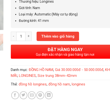
Thương hiệu: Longines
32.000.000₫.
Giới tính
:
Nam
Loại máy: Automatic (Máy cơ tự động)
Đường kính: 41 mm
Đồng Hồ Nam Longines Hydro Conquest Ceramic Blue 41mm L3
Thêm vào giỏ hàng
ĐẶT HÀNG NGAY
Gọi điện xác nhận và giao hàng tận nơi
Danh mục:
ĐỒNG HỒ NAM
,
Giá 30.000.000đ - 50.000.000đ
,
KH
MÃI
,
LONGINES
,
Size trung 38mm-42mm
Thẻ:
đồng hồ longines
,
đồng hồ nam
,
longines