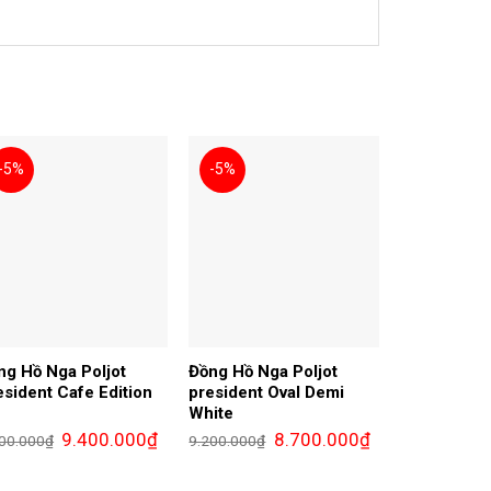
-5%
-5%
ng Hồ Nga Poljot
Đồng Hồ Nga Poljot
esident Cafe Edition
president Oval Demi
White
Giá
Giá
Giá
Giá
9.400.000
₫
8.700.000
₫
00.000
₫
9.200.000
₫
gốc
hiện
gốc
hiện
là:
tại
là:
tại
9.900.000₫.
là:
9.200.000₫.
là: