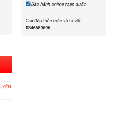
Bảo hành online toàn quốc
Giải đáp thắc mắc và tư vấn:
0846689696
.781.4.96.6 - L37814966 số lượng
UYẾN