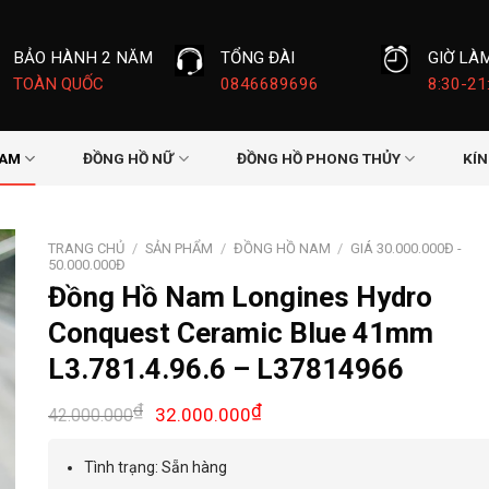
BẢO HÀNH 2 NĂM
TỔNG ĐÀI
GIỜ LÀ
TOÀN QUỐC
0846689696
8:30-21
NAM
ĐỒNG HỒ NỮ
ĐỒNG HỒ PHONG THỦY
KÍ
TRANG CHỦ
/
SẢN PHẨM
/
ĐỒNG HỒ NAM
/
GIÁ 30.000.000Đ -
50.000.000Đ
Đồng Hồ Nam Longines Hydro
Conquest Ceramic Blue 41mm
L3.781.4.96.6 – L37814966
Giá
Giá
₫
₫
32.000.000
42.000.000
gốc
hiện
là:
tại
Tình trạng: Sẵn hàng
42.000.000₫.
là: