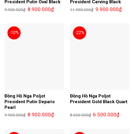
President Putin Oval Black
President Carving Black
Giá
Giá
Giá
Giá
8.900.000
₫
9.900.000
₫
9.900.000
₫
11.900.000
₫
gốc
hiện
gốc
hiện
là:
tại
là:
tại
9.900.000₫.
là:
11.900.000₫.
là:
8.900.000₫.
9.900.
-10%
-22%
Đồng Hồ Nga Poljot
Đồng Hồ Nga Poljot
President Putin Deparis
President Gold Black Quart
Pearl
Giá
Giá
Giá
Giá
8.900.000
₫
6.500.000
₫
9.900.000
₫
8.300.000
₫
gốc
hiện
gốc
hiện
là:
tại
là:
tại
9.900.000₫.
là:
8.300.000₫.
là:
8.900.000₫.
6.500.0