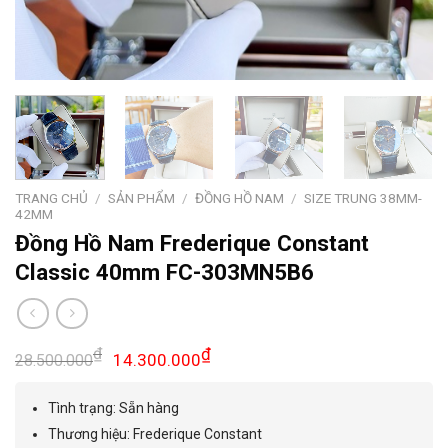
TRANG CHỦ
/
SẢN PHẨM
/
ĐỒNG HỒ NAM
/
SIZE TRUNG 38MM-
42MM
Đồng Hồ Nam Frederique Constant
Classic 40mm FC-303MN5B6
Giá
Giá
₫
₫
14.300.000
28.500.000
gốc
hiện
là:
tại
Tình trạng: Sẵn hàng
28.500.000₫.
là:
Thương hiệu: Frederique Constant