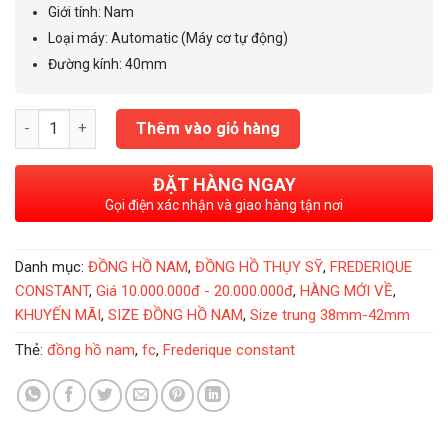
14.300.000₫.
Giới tính
:
Nam
Loại máy
:
Automatic (Máy cơ tự động)
Đường kính
:
40mm
Đồng Hồ Nam Frederique Constant Classic 40mm FC-303MN5B
Thêm vào giỏ hàng
ĐẶT HÀNG NGAY
Gọi điện xác nhận và giao hàng tận nơi
Danh mục:
ĐỒNG HỒ NAM
,
ĐỒNG HỒ THỤY SỸ
,
FREDERIQUE
CONSTANT
,
Giá 10.000.000đ - 20.000.000đ
,
HÀNG MỚI VỀ
,
KHUYẾN MÃI
,
SIZE ĐỒNG HỒ NAM
,
Size trung 38mm-42mm
Thẻ:
đồng hồ nam
,
fc
,
Frederique constant