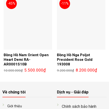
-45%
-11%
Đồng Hồ Nam Orient Open
Đồng Hồ Nga Poljot
Heart Demi RA-
President Rose Gold
AR0001S10B
193008
Giá
Giá
Giá
Giá
5.500.000
₫
8.200.000
₫
10.000.000
₫
9.200.000
₫
gốc
hiện
gốc
hiện
là:
tại
là:
tại
10.000.000₫.
là:
9.200.000₫.
là:
5.500.000₫.
8.200.0
Về chúng tôi
Dịch vụ - Giải đáp
Giới thiệu
Chính sách bảo hành