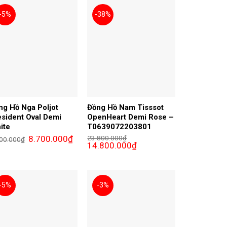
-5%
-38%
ng Hồ Nga Poljot
Đồng Hồ Nam Tisssot
esident Oval Demi
OpenHeart Demi Rose –
ite
T0639072203801
Giá
Giá
8.700.000
₫
23.800.000
₫
00.000
₫
gốc
hiện
Giá
Giá
14.800.000
₫
là:
tại
gốc
hiện
9.200.000₫.
là:
là:
tại
00₫.
8.700.000₫.
23.800.000₫.
là:
14.800.000₫.
-5%
-3%