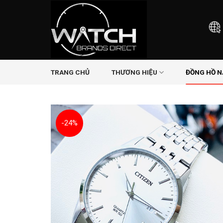
Skip
to
content
TRANG CHỦ
THƯƠNG HIỆU
ĐỒNG HỒ 
-24%