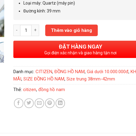
Loại máy
: Quartz
(máy pin)
Đường kính
:
39 mm
Đồng Hồ Nam Citizen Quartz 39mm - BI5000-87A số lượng
Thêm vào giỏ hàng
ĐẶT HÀNG NGAY
Gọi điện xác nhận và giao hàng tận nơi
Danh mục:
CITIZEN
,
ĐỒNG HỒ NAM
,
Giá dưới 10.000.000đ
,
K
MÃI
,
SIZE ĐỒNG HỒ NAM
,
Size trung 38mm-42mm
Thẻ:
citizen
,
đồng hồ nam