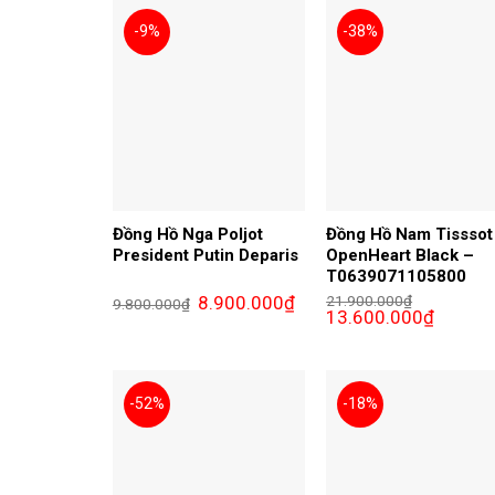
-9%
-38%
Đồng Hồ Nga Poljot
Đồng Hồ Nam Tisssot
President Putin Deparis
OpenHeart Black –
T0639071105800
Giá
Giá
8.900.000
₫
21.900.000
₫
9.800.000
₫
gốc
hiện
Giá
Giá
13.600.000
₫
là:
tại
gốc
hiện
9.800.000₫.
là:
là:
tại
8.900.000₫.
21.900.000₫.
là:
13.600.0
-52%
-18%