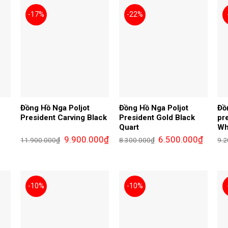
-17%
-22%
Đồng Hồ Nga Poljot
Đồng Hồ Nga Poljot
Đồ
President Carving Black
President Gold Black
pr
Quart
Wh
Giá
Giá
Giá
Giá
9.900.000
₫
6.500.000
₫
11.900.000
₫
8.300.000
₫
9.2
gốc
hiện
gốc
hiện
là:
tại
là:
tại
11.900.000₫.
là:
8.300.000₫.
là:
9.900.000₫.
6.500.0
00₫.
-10%
-10%