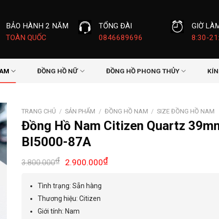
BẢO HÀNH 2 NĂM
TỔNG ĐÀI
GIỜ LÀ
TOÀN QUỐC
0846689696
8:30-21
NAM
ĐỒNG HỒ NỮ
ĐỒNG HỒ PHONG THỦY
KÍ
TRANG CHỦ
/
SẢN PHẨM
/
ĐỒNG HỒ NAM
/
SIZE ĐỒNG HỒ NAM
Đồng Hồ Nam Citizen Quartz 39m
BI5000-87A
Giá
Giá
₫
₫
2.900.000
3.800.000
gốc
hiện
là:
tại
Tình trạng: Sẵn hàng
3.800.000₫.
là:
Thương hiệu: Citizen
2.900.000₫.
Giới tính
:
Nam