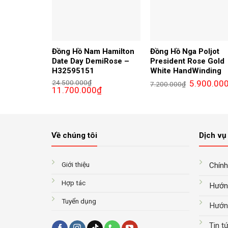
Đồng Hồ Nam Hamilton
Đồng Hồ Nga Poljot
Date Day DemiRose –
President Rose Gold
H32595151
White HandWinding
Giá
24.500.000
₫
5.900.00
7.200.000
₫
Giá
Giá
gốc
11.700.000
₫
gốc
hiện
là:
là:
tại
7.200.000₫.
24.500.000₫.
là:
11.700.000₫.
Về chúng tôi
Dịch vụ 
Giới thiệu
Chính
Hợp tác
Hướn
Tuyển dụng
Hướn
Tin t