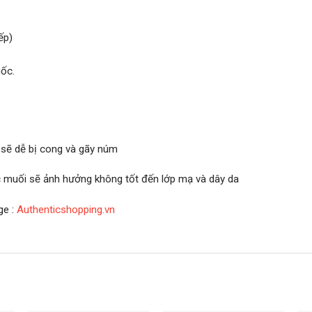
ếp)
ốc.
 sẽ dễ bị cong và gãy núm
ớc muối sẽ ảnh hưởng không tốt đến lớp mạ và dây da
ge :
Authenticshopping.vn