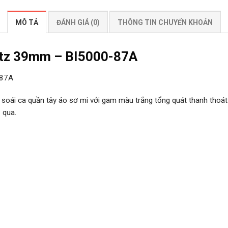
MÔ TẢ
ĐÁNH GIÁ (0)
THÔNG TIN CHUYỂN KHOẢN
rtz 39mm – BI5000-87A
-87A
 soái ca quần tây áo sơ mi với gam màu trắng tổng quát thanh thoá
 qua.