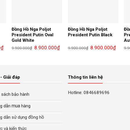
Đồng Hồ Nga Poljot
Đồng Hồ Nga Poljot
Đồ
President Putin Oval
President Putin Black
Pr
Gold White
Au
Giá
Giá
Giá
Giá
Giá
0
₫
8.900.000
₫
8.900.000
₫
9.900.000
₫
9.900.000
₫
9.9
hiện
gốc
hiện
gốc
hiện
tại
là:
tại
là:
tại
là:
9.900.000₫.
là:
9.900.000₫.
là:
5.900.000₫.
8.900.000₫.
8.900.0
- Giải đáp
Thông tin liên hệ
Hotline: 0846689696
 sách bảo hành
mua
g dẫn
hàng
g dẫn sử dụng đồng hồ
ức và kiến thức