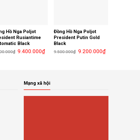
ng Hồ Nga Poljot
Đồng Hồ Nga Poljot
esident Rusiantime
President Putin Gold
tomatic Black
Black
Giá
Giá
Giá
Giá
9.400.000
₫
9.200.000
₫
00.000
₫
9.500.000
₫
gốc
hiện
gốc
hiện
là:
tại
là:
tại
9.900.000₫.
là:
9.500.000₫.
là:
00₫.
9.400.000₫.
9.200.000₫.
Mạng xã hội