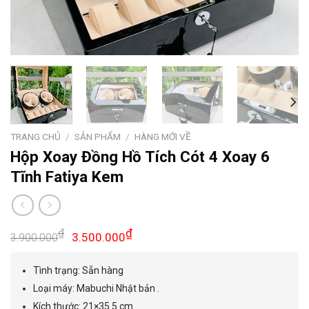
TRANG CHỦ
/
SẢN PHẨM
/
HÀNG MỚI VỀ
Hộp Xoay Đồng Hồ Tích Cót 4 Xoay 6
Tĩnh Fatiya Kem
Giá
Giá
₫
₫
3.500.000
3.900.000
gốc
hiện
là:
tại
Tình trạng: Sẵn hàng
3.900.000₫.
là:
Loại máy: Mabuchi Nhật bản .
3.500.000₫.
Kích thước: 21×35.5 cm