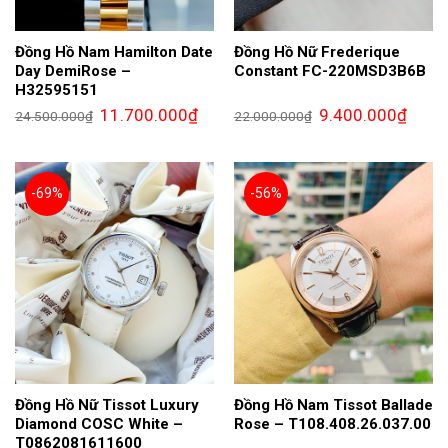
Đồng Hồ Nam Hamilton Date
Đồng Hồ Nữ Frederique
Day DemiRose –
Constant FC-220MSD3B6B
H32595151
Giá
Giá
Giá
Giá
11.700.000
₫
9.400.000
₫
24.500.000
₫
22.000.000
₫
gốc
hiện
gốc
hiện
là:
tại
là:
tại
24.500.000₫.
là:
22.000.000₫.
là:
11.700.000₫.
9.400.
-69%
-56%
Đồng Hồ Nữ Tissot Luxury
Đồng Hồ Nam Tissot Ballade
Diamond COSC White –
Rose – T108.408.26.037.00
T0862081611600