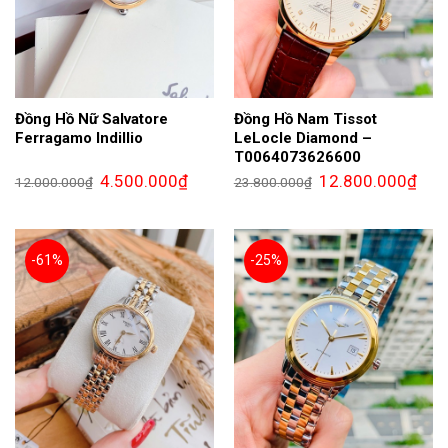
Đồng Hồ Nữ Salvatore
Đồng Hồ Nam Tissot
Ferragamo Indillio
LeLocle Diamond –
T0064073626600
Giá
Giá
Giá
Giá
4.500.000
₫
12.800.000
₫
12.000.000
₫
23.800.000
₫
gốc
hiện
gốc
hiện
là:
tại
là:
tại
12.000.000₫.
là:
23.800.000₫.
là:
4.500.000₫.
12.8
-61%
-25%