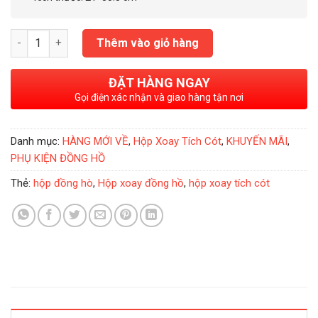
Hộp Xoay Đồng Hồ Tích Cót 4 Xoay 6 Tĩnh Fatiya Kem số lượng
Thêm vào giỏ hàng
ĐẶT HÀNG NGAY
Gọi điện xác nhận và giao hàng tận nơi
Danh mục:
HÀNG MỚI VỀ
,
Hộp Xoay Tích Cót
,
KHUYẾN MÃI
,
PHỤ KIỆN ĐỒNG HỒ
Thẻ:
hộp đồng hò
,
Hộp xoay đồng hồ
,
hộp xoay tích cót