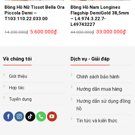
Đồng Hồ Nữ Tissot Bella Ora
Đồng Hồ Nam Longines
Piccola Demi –
Flagship DemiGold 38,5mm
T103.110.22.033.00
– L4.974.3.22.7-
L49743227
Giá
Giá
Giá
Giá
5.600.000
₫
33.000.000
₫
14.200.000
₫
44.000.000
₫
gốc
hiện
gốc
hiện
là:
tại
là:
tại
14.200.000₫.
là:
44.000.000₫.
là:
5.600.000₫.
33.0
Về chúng tôi
Dịch vụ - Giải đáp
Giới thiệu
Chính sách bảo hành
Hợp tác
mua
Hướng dẫn
hàng
Tuyển dụng
Hướng dẫn sử dụng đồng
hồ
Tin tức và kiến thức