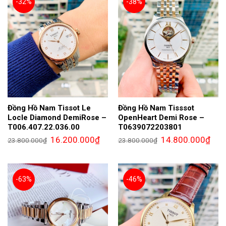
-32%
-38%
Đồng Hồ Nam Tissot Le
Đồng Hồ Nam Tisssot
Locle Diamond DemiRose –
OpenHeart Demi Rose –
T006.407.22.036.00
T0639072203801
Giá
Giá
Giá
Giá
16.200.000
₫
14.800.000
₫
23.800.000
₫
23.800.000
₫
gốc
hiện
gốc
hiện
là:
tại
là:
tại
23.800.000₫.
là:
23.800.000₫.
là:
16.200.000₫.
14.8
-63%
-46%