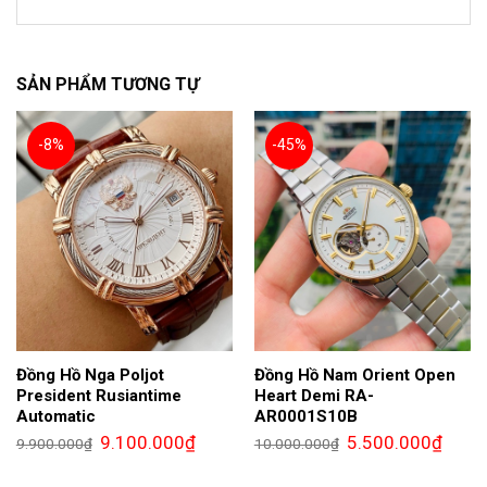
SẢN PHẨM TƯƠNG TỰ
-8%
-45%
Đồng Hồ Nga Poljot
Đồng Hồ Nam Orient Open
President Rusiantime
Heart Demi RA-
Automatic
AR0001S10B
Giá
Giá
Giá
Giá
9.100.000
₫
5.500.000
₫
9.900.000
₫
10.000.000
₫
gốc
hiện
gốc
hiện
là:
tại
là:
tại
9.900.000₫.
là:
10.000.000₫.
là: