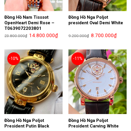
Đồng Hồ Nam Tisssot
Đồng Hồ Nga Poljot
OpenHeart Demi Rose –
president Oval Demi White
T0639072203801
Giá
Giá
Giá
Giá
14.800.000
₫
8.700.000
₫
23.800.000
₫
9.200.000
₫
gốc
hiện
gốc
hiện
là:
tại
là:
tại
23.800.000₫.
là:
9.200.000₫.
là:
14.800.000₫.
8.700.0
-10%
-11%
Đồng Hồ Nga Poljot
Đồng Hồ Nga Poljot
President Putin Black
President Carving White