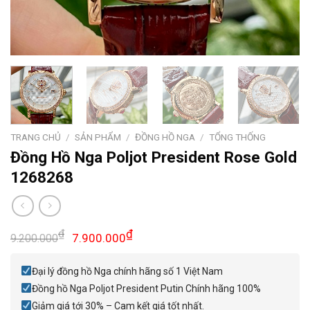
TRANG CHỦ
/
SẢN PHẨM
/
ĐỒNG HỒ NGA
/
TỔNG THỐNG
Đồng Hồ Nga Poljot President Rose Gold
1268268
Giá
Giá
₫
₫
7.900.000
9.200.000
gốc
hiện
là:
tại
Đại lý đồng hồ Nga chính hãng số 1 Việt Nam
9.200.000₫.
là:
Đồng hồ Nga Poljot President Putin Chính hãng 100%
7.900.000₫.
Giảm giá tới 30% – Cam kết giá tốt nhất.