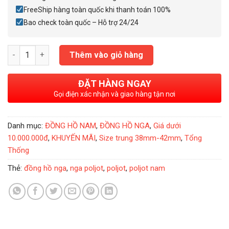
FreeShip hàng toàn quốc khi thanh toán 100%
Bao check toàn quốc – Hỗ trợ 24/24
Đồng Hồ Nga Poljot President Rose Gold 1268268 số lượng
Thêm vào giỏ hàng
ĐẶT HÀNG NGAY
Gọi điện xác nhận và giao hàng tận nơi
Danh mục:
ĐỒNG HỒ NAM
,
ĐỒNG HỒ NGA
,
Giá dưới
10.000.000đ
,
KHUYẾN MÃI
,
Size trung 38mm-42mm
,
Tổng
Thống
Thẻ:
đồng hồ nga
,
nga poljot
,
poljot
,
poljot nam