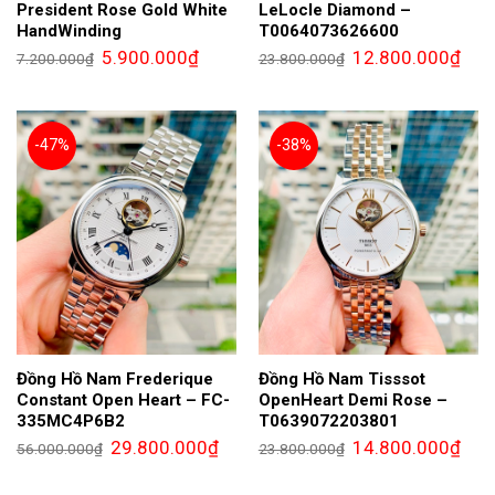
President Rose Gold White
LeLocle Diamond –
HandWinding
T0064073626600
Giá
Giá
Giá
Giá
5.900.000
₫
12.800.000
₫
7.200.000
₫
23.800.000
₫
gốc
hiện
gốc
hiện
là:
tại
là:
tại
7.200.000₫.
là:
23.800.000₫.
là:
5.900.000₫.
12.8
-47%
-38%
Đồng Hồ Nam Frederique
Đồng Hồ Nam Tisssot
Constant Open Heart – FC-
OpenHeart Demi Rose –
335MC4P6B2
T0639072203801
Giá
Giá
Giá
Giá
29.800.000
₫
14.800.000
₫
56.000.000
₫
23.800.000
₫
gốc
hiện
gốc
hiện
là:
tại
là:
tại
56.000.000₫.
là:
23.800.000₫.
là: