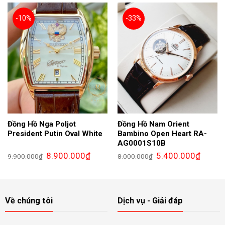
29.800.000₫.
14.8
-10%
-33%
Đồng Hồ Nga Poljot
Đồng Hồ Nam Orient
President Putin Oval White
Bambino Open Heart RA-
AG0001S10B
Giá
Giá
Giá
Giá
8.900.000
₫
5.400.000
₫
9.900.000
₫
8.000.000
₫
gốc
hiện
gốc
hiện
là:
tại
là:
tại
9.900.000₫.
là:
8.000.000₫.
là:
8.900.000₫.
5.400.0
Về chúng tôi
Dịch vụ - Giải đáp