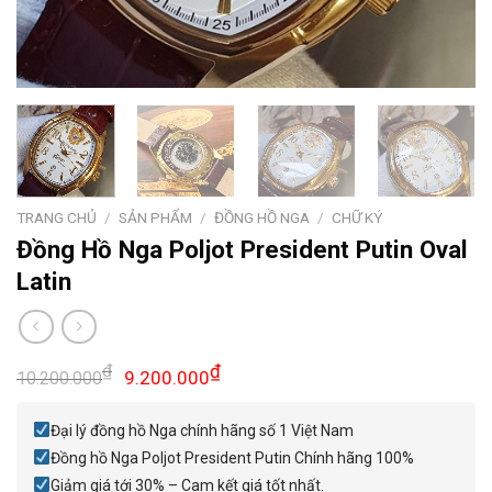
TRANG CHỦ
/
SẢN PHẨM
/
ĐỒNG HỒ NGA
/
CHỮ KÝ
Đồng Hồ Nga Poljot President Putin Oval
Latin
Giá
Giá
₫
₫
9.200.000
10.200.000
gốc
hiện
là:
tại
Đại lý đồng hồ Nga chính hãng số 1 Việt Nam
10.200.000₫.
là:
Đồng hồ Nga Poljot President Putin Chính hãng 100%
9.200.000₫.
Giảm giá tới 30% – Cam kết giá tốt nhất.