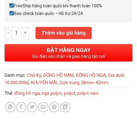
FreeShip hàng toàn quốc khi thanh toán 100%
Bao check toàn quốc – Hỗ trợ 24/24
Đồng Hồ Nga Poljot President Putin Oval Latin số lượng
Thêm vào giỏ hàng
ĐẶT HÀNG NGAY
Gọi điện xác nhận và giao hàng tận nơi
Danh mục:
Chữ Ký
,
ĐỒNG HỒ NAM
,
ĐỒNG HỒ NGA
,
Giá dưới
10.000.000đ
,
KHUYẾN MÃI
,
Size trung 38mm-42mm
Thẻ:
đồng hồ nga
,
nga poljot
,
poljot
,
poljot nam