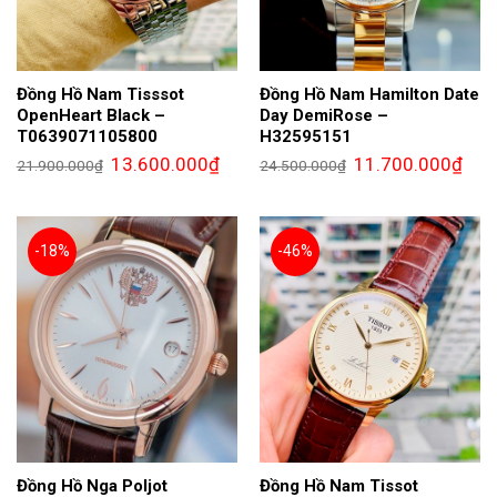
Đồng Hồ Nam Tisssot
Đồng Hồ Nam Hamilton Date
OpenHeart Black –
Day DemiRose –
T0639071105800
H32595151
Giá
Giá
Giá
Giá
13.600.000
₫
11.700.000
₫
21.900.000
₫
24.500.000
₫
gốc
hiện
gốc
hiện
là:
tại
là:
tại
21.900.000₫.
là:
24.500.000₫.
là:
13.600.000₫.
11.7
-18%
-46%
Đồng Hồ Nga Poljot
Đồng Hồ Nam Tissot