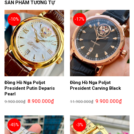
SẢN PHẨM TƯƠNG TỰ
-10%
-17%
Đồng Hồ Nga Poljot
Đồng Hồ Nga Poljot
President Putin Deparis
President Carving Black
Pearl
Giá
Giá
Giá
Giá
8.900.000
₫
9.900.000
₫
9.900.000
₫
11.900.000
₫
gốc
hiện
gốc
hiện
là:
tại
là:
tại
9.900.000₫.
là:
11.900.000₫.
là:
8.900.000₫.
9.900.
-45%
-3%