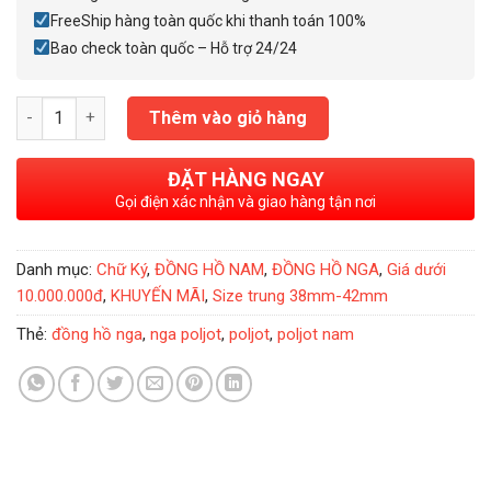
FreeShip hàng toàn quốc khi thanh toán 100%
Bao check toàn quốc – Hỗ trợ 24/24
Đồng Hồ Nga Poljot President Putin Rose Gold Mặt Vân số lượ
Thêm vào giỏ hàng
ĐẶT HÀNG NGAY
Gọi điện xác nhận và giao hàng tận nơi
Danh mục:
Chữ Ký
,
ĐỒNG HỒ NAM
,
ĐỒNG HỒ NGA
,
Giá dưới
10.000.000đ
,
KHUYẾN MÃI
,
Size trung 38mm-42mm
Thẻ:
đồng hồ nga
,
nga poljot
,
poljot
,
poljot nam