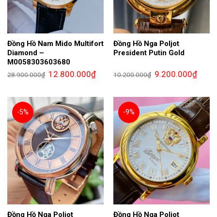
Đồng Hồ Nam Mido Multifort
Đồng Hồ Nga Poljot
Diamond –
President Putin Gold
M0058303603680
Giá
Giá
Giá
Giá
12.800.000
₫
9.200.000
₫
28.900.000
₫
10.200.000
₫
gốc
hiện
gốc
hiện
là:
tại
là:
tại
28.900.000₫.
là:
10.200.000₫.
là:
12.800.000₫.
9.200.
-5%
-9%
Đồng Hồ Nga Poljot
Đồng Hồ Nga Poljot