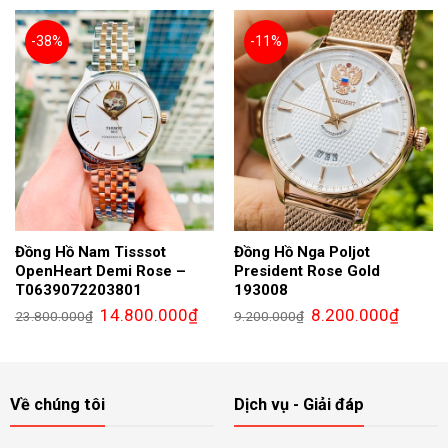
8.900.000₫.
9.900.
-38%
-11%
Đồng Hồ Nam Tisssot
Đồng Hồ Nga Poljot
OpenHeart Demi Rose –
President Rose Gold
T0639072203801
193008
Giá
Giá
Giá
Giá
14.800.000
₫
8.200.000
₫
23.800.000
₫
9.200.000
₫
gốc
hiện
gốc
hiện
là:
tại
là:
tại
23.800.000₫.
là:
9.200.000₫.
là:
14.800.000₫.
8.200.0
Về chúng tôi
Dịch vụ - Giải đáp