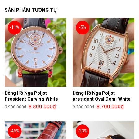
SẢN PHẨM TƯƠNG TỰ
-11%
-5%
Đồng Hồ Nga Poljot
Đồng Hồ Nga Poljot
President Carving White
president Oval Demi White
Giá
Giá
Giá
Giá
8.800.000
₫
8.700.000
₫
9.900.000
₫
9.200.000
₫
gốc
hiện
gốc
hiện
là:
tại
là:
tại
9.900.000₫.
là:
9.200.000₫.
là:
8.800.000₫.
8.700.0
-46%
-33%