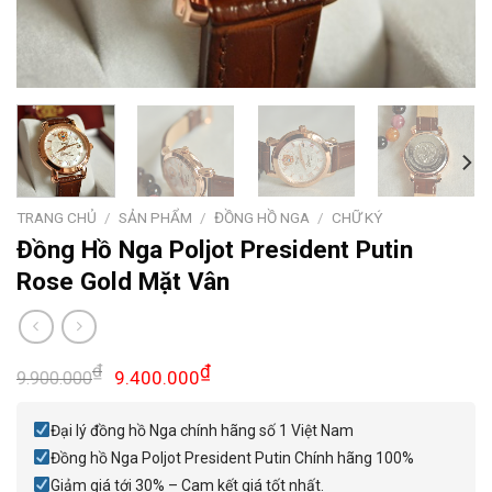
TRANG CHỦ
/
SẢN PHẨM
/
ĐỒNG HỒ NGA
/
CHỮ KÝ
Đồng Hồ Nga Poljot President Putin
Rose Gold Mặt Vân
Giá
Giá
₫
₫
9.400.000
9.900.000
gốc
hiện
là:
tại
Đại lý đồng hồ Nga chính hãng số 1 Việt Nam
9.900.000₫.
là:
Đồng hồ Nga Poljot President Putin Chính hãng 100%
9.400.000₫.
Giảm giá tới 30% – Cam kết giá tốt nhất.