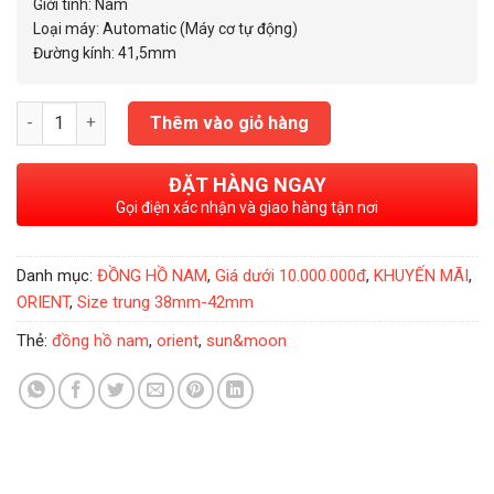
5.200.000₫.
Giới tính: Nam
Loại máy: Automatic (Máy cơ tự động)
Đường kính: 41,5mm
Đồng Hồ Nam Orient Sun & Moon gen 5 41,5mm- RA-AK0301S s
Thêm vào giỏ hàng
ĐẶT HÀNG NGAY
Gọi điện xác nhận và giao hàng tận nơi
Danh mục:
ĐỒNG HỒ NAM
,
Giá dưới 10.000.000đ
,
KHUYẾN MÃI
,
ORIENT
,
Size trung 38mm-42mm
Thẻ:
đồng hồ nam
,
orient
,
sun&moon