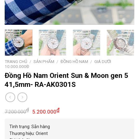
TRANG CHỦ
/
SẢN PHẨM
/
ĐỒNG HỒ NAM
/
GIÁ DƯỚI
10.000.000Đ
Đồng Hồ Nam Orient Sun & Moon gen 5
41,5mm- RA-AK0301S
Giá
Giá
₫
₫
5.200.000
7.200.000
gốc
hiện
là:
tại
Tình trạng: Sẵn hàng
7.200.000₫.
là:
Thương hiệu: Orient