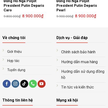
Đồng Hồ Nga Poljot
Đồng Hồ Nga Poljot
President Putin Deparis
President Putin Deparis
Caro
Pearl
Giá
Giá
Giá
Giá
8.900.000
₫
8.900.000
₫
9.800.000
₫
9.900.000
₫
gốc
hiện
gốc
hiện
là:
tại
là:
tại
9.800.000₫.
là:
9.900.000₫.
là:
8.900.000₫.
8.900.0
Về chúng tôi
Dịch vụ - Giải đáp
Giới thiệu
Chính sách bảo hành
Hợp tác
mua
Hướng dẫn
hàng
Tuyển dụng
Hướng dẫn sử dụng đồng
hồ
Tin tức và kiến thức
Thông tin liên hệ
Mạng xã hội