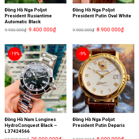
Đồng Hồ Nga Poljot
Đồng Hồ Nga Poljot
President Rusiantime
President Putin Oval White
Automatic Black
Giá
Giá
Giá
Giá
9.400.000
₫
8.900.000
₫
9.900.000
₫
9.900.000
₫
gốc
hiện
gốc
hiện
là:
tại
là:
tại
9.900.000₫.
là:
9.900.000₫.
là:
9.400.000₫.
8.900.0
-19%
-9%
Đồng Hồ Nam Longines
Đồng Hồ Nga Poljot
HydroConquest Black –
President Putin Deparis
L37424566
Giá
Giá
Giá
Giá
25.900.000
₫
8.900.000
₫