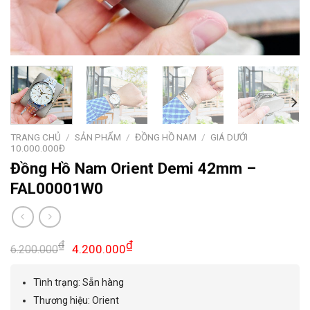
TRANG CHỦ
/
SẢN PHẨM
/
ĐỒNG HỒ NAM
/
GIÁ DƯỚI
10.000.000Đ
Đồng Hồ Nam Orient Demi 42mm –
FAL00001W0
Giá
Giá
₫
₫
4.200.000
6.200.000
gốc
hiện
là:
tại
Tình trạng: Sẵn hàng
6.200.000₫.
là:
Thương hiệu: Orient