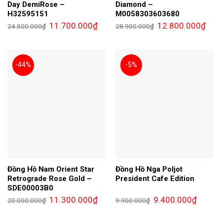
Day DemiRose –
Diamond –
H32595151
M0058303603680
Giá
Giá
Giá
Giá
11.700.000
₫
12.800.000
₫
24.500.000
₫
28.900.000
₫
gốc
hiện
gốc
hiện
là:
tại
là:
tại
24.500.000₫.
là:
28.900.000₫.
là:
11.700.000₫.
12.8
-44%
-5%
Đồng Hồ Nam Orient Star
Đồng Hồ Nga Poljot
Retrograde Rose Gold –
President Cafe Edition
SDE00003B0
Giá
Giá
Giá
Giá
11.300.000
₫
9.400.000
₫
20.000.000
₫
9.900.000
₫
gốc
hiện
gốc
hiện
là:
tại
là:
tại
20.000.000₫.
là:
9.900.000₫.
là: