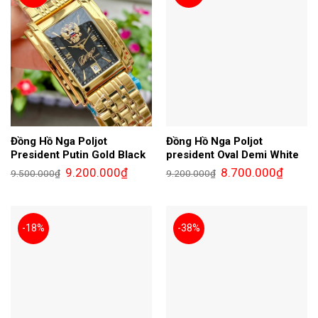
Đồng Hồ Nga Poljot
Đồng Hồ Nga Poljot
President Putin Gold Black
president Oval Demi White
Giá
Giá
Giá
Giá
9.200.000
₫
8.700.000
₫
9.500.000
₫
9.200.000
₫
gốc
hiện
gốc
hiện
là:
tại
là:
tại
9.500.000₫.
là:
9.200.000₫.
là:
9.200.000₫.
8.700.0
-18%
-38%