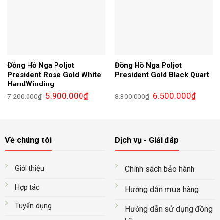
Đồng Hồ Nga Poljot
Đồng Hồ Nga Poljot
President Rose Gold White
President Gold Black Quart
HandWinding
Giá
Giá
Giá
Giá
5.900.000
₫
6.500.000
₫
7.200.000
₫
8.300.000
₫
gốc
hiện
gốc
hiện
là:
tại
là:
tại
7.200.000₫.
là:
8.300.000₫.
là:
5.900.000₫.
6.500.0
Về chúng tôi
Dịch vụ - Giải đáp
Giới thiệu
Chính sách bảo hành
Hợp tác
mua
Hướng dẫn
hàng
Tuyển dụng
Hướng dẫn sử dụng đồng