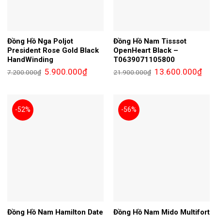
Đồng Hồ Nga Poljot
Đồng Hồ Nam Tisssot
President Rose Gold Black
OpenHeart Black –
HandWinding
T0639071105800
Giá
Giá
Giá
Giá
5.900.000
₫
13.600.000
₫
7.200.000
₫
21.900.000
₫
gốc
hiện
gốc
hiện
là:
tại
là:
tại
7.200.000₫.
là:
21.900.000₫.
là:
5.900.000₫.
13.6
-52%
-56%
Đồng Hồ Nam Hamilton Date
Đồng Hồ Nam Mido Multifort