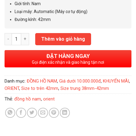
4.200.000₫.
Giới tính
:
Nam
Loại máy
:
Automatic (Máy cơ tự động)
Đường kính
:
42mm
Đồng Hồ Nam Orient Demi 42mm - FAL00001W0 số lượng
Thêm vào giỏ hàng
ĐẶT HÀNG NGAY
Gọi điện xác nhận và giao hàng tận nơi
Danh mục:
ĐỒNG HỒ NAM
,
Giá dưới 10.000.000đ
,
KHUYẾN MÃI
,
ORIENT
,
Size to trên 42mm
,
Size trung 38mm-42mm
Thẻ:
đồng hồ nam
,
orient