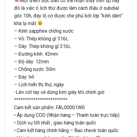
Một điểm độc đáo có thể nhận thấy trên sp này
đó là việc ô lịch thứ được làm cách điệu ở subdial
góc 10h, đáy lộ cơ được che phủ bởi lớp “kính dâm”
khá lạ mắt
– Kính sapphire chống xước
– Vỏ: Thép không gỉ 316L
– Dây: Thép không gỉ 316L
– Đường kính: 42mm
– Độ dày: 12mm
– Chống nước: 50m
– Đáy: hở
– Lịch hiển thị thứ, ngày.
-Lên cót tay và dừng kim giây khi chỉnh giờ
*************************
Cam kết sản phẩm: FAL00001W0
• Áp dụng COD (Nhận hàng – Thanh toán trực tiếp)
• Dịch vụ tốt nhất , giao hàng toàn quốc
• Cam kết hàng chính hãng – Bao check toàn quốc.