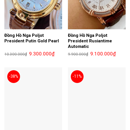
Đồng Hồ Nga Poljot
Đồng Hồ Nga Poljot
President Putin Gold Pearl
President Rusiantime
Automatic
Giá
Giá
Giá
Giá
9.300.000
₫
9.100.000
₫
10.300.000
₫
9.900.000
₫
gốc
hiện
gốc
hiện
là:
tại
là:
tại
10.300.000₫.
là:
9.900.000₫.
là:
9.300.000₫.
9.100.0
-38%
-11%