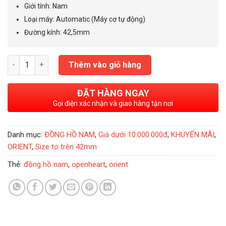
4.300.000₫.
Giới tính
:
Nam
Loại máy
:
Automatic (Máy cơ tự động)
Đường kính
:
42,5mm
Đồng Hồ Nam Orient Caballero - FAG00004D0 số lượng
Thêm vào giỏ hàng
ĐẶT HÀNG NGAY
Gọi điện xác nhận và giao hàng tận nơi
Danh mục:
ĐỒNG HỒ NAM
,
Giá dưới 10.000.000đ
,
KHUYẾN MÃI
,
ORIENT
,
Size to trên 42mm
Thẻ:
đồng hồ nam
,
openheart
,
orient