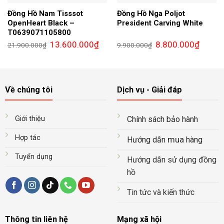
Đồng Hồ Nam Tisssot
Đồng Hồ Nga Poljot
OpenHeart Black –
President Carving White
T0639071105800
Giá
Giá
Giá
Giá
13.600.000
₫
8.800.000
₫
21.900.000
₫
9.900.000
₫
gốc
hiện
gốc
hiện
là:
tại
là:
tại
21.900.000₫.
là:
9.900.000₫.
là:
13.600.000₫.
8.800.0
Về chúng tôi
Dịch vụ - Giải đáp
Giới thiệu
Chính sách bảo hành
Hợp tác
mua
Hướng dẫn
hàng
Tuyển dụng
Hướng dẫn sử dụng đồng
hồ
Tin tức và kiến thức
Thông tin liên hệ
Mạng xã hội