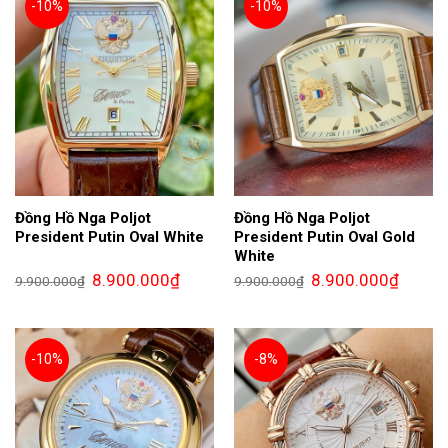
-10%
-10%
Đồng Hồ Nga Poljot
Đồng Hồ Nga Poljot
President Putin Oval White
President Putin Oval Gold
White
Giá
Giá
Giá
Giá
8.900.000
₫
8.900.000
₫
9.900.000
₫
9.900.000
₫
gốc
hiện
gốc
hiện
là:
tại
là:
tại
9.900.000₫.
là:
9.900.000₫.
là:
8.900.000₫.
8.900.0
-10%
-8%