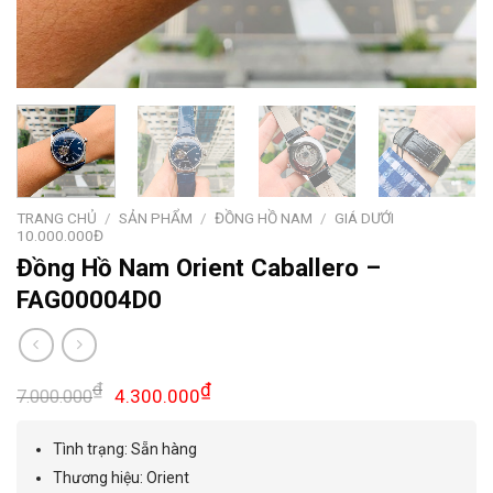
TRANG CHỦ
/
SẢN PHẨM
/
ĐỒNG HỒ NAM
/
GIÁ DƯỚI
10.000.000Đ
Đồng Hồ Nam Orient Caballero –
FAG00004D0
Giá
Giá
₫
₫
4.300.000
7.000.000
gốc
hiện
là:
tại
Tình trạng: Sẵn hàng
7.000.000₫.
là:
Thương hiệu: Orient