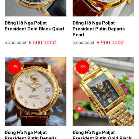
Đồng Hồ Nga Poljot
Đồng Hồ Nga Poljot
President Gold Black Quart
President Putin Deparis
Pearl
Giá
Giá
Giá
Giá
6.500.000
₫
8.900.000
₫
8.300.000
₫
9.900.000
₫
gốc
hiện
gốc
hiện
là:
tại
là:
tại
8.300.000₫.
là:
9.900.000₫.
là:
6.500.000₫.
8.900.0
-9%
-3%
Đồng Hồ Nga Poljot
Đồng Hồ Nga Poljot
President Putin Deparis
President Putin Gold Black