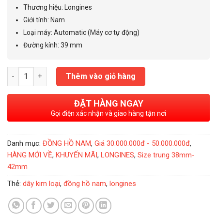
75.000.000₫.
là:
Thương hiệu: Longines
48.000.000₫.
Giới tính
:
Nam
Loại máy: Automatic (Máy cơ tự động)
Đường kính: 39 mm
Đồng Hồ Nam Longines Les Grandes Chronograph 39mm - L4.80
Thêm vào giỏ hàng
ĐẶT HÀNG NGAY
Gọi điện xác nhận và giao hàng tận nơi
Danh mục:
ĐỒNG HỒ NAM
,
Giá 30.000.000đ - 50.000.000đ
,
HÀNG MỚI VỀ
,
KHUYẾN MÃI
,
LONGINES
,
Size trung 38mm-
42mm
Thẻ:
dây kim loại
,
đồng hồ nam
,
longines