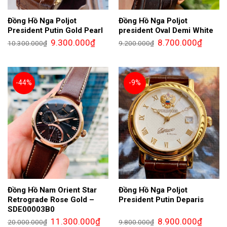
Đồng Hồ Nga Poljot
Đồng Hồ Nga Poljot
President Putin Gold Pearl
president Oval Demi White
Giá
Giá
Giá
Giá
9.300.000
₫
8.700.000
₫
10.300.000
₫
9.200.000
₫
gốc
hiện
gốc
hiện
là:
tại
là:
tại
10.300.000₫.
là:
9.200.000₫.
là:
9.300.000₫.
8.700.0
-44%
-9%
Đồng Hồ Nam Orient Star
Đồng Hồ Nga Poljot
Retrograde Rose Gold –
President Putin Deparis
SDE00003B0
Giá
Giá
Giá
Giá
11.300.000
₫
8.900.000
₫
20.000.000
₫
9.800.000
₫
gốc
hiện
gốc
hiện