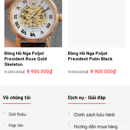
Đồng Hồ Nga Poljot
Đồng Hồ Nga Poljot
President Rose Gold
President Putin Black
Skeleton
Giá
Giá
Giá
Giá
8.900.000
₫
8.900.000
₫
9.200.000
₫
9.900.000
₫
gốc
hiện
gốc
hiện
là:
tại
là:
tại
9.200.000₫.
là:
9.900.000₫.
là:
8.900.000₫.
8.900.0
Về chúng tôi
Dịch vụ - Giải đáp
Giới thiệu
Chính sách bảo hành
Hợp tác
mua
Hướng dẫn
hàng