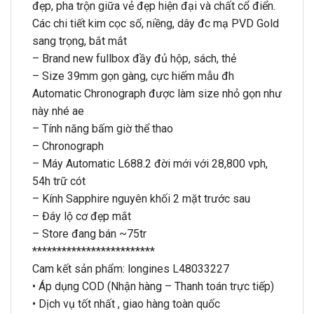
đẹp, pha trộn giữa vẻ đẹp hiện đại và chất cổ điển.
Các chi tiết kim cọc số, niềng, dây đc mạ PVD Gold
sang trọng, bắt mắt
– Brand new fullbox đầy đủ hộp, sách, thẻ
– Size 39mm gọn gàng, cực hiếm mẫu đh
Automatic Chronograph được làm size nhỏ gọn như
này nhé ae
– Tính năng bấm giờ thể thao
– Chronograph
– Máy Automatic L688.2 đời mới với 28,800 vph,
54h trữ cót
– Kính Sapphire nguyên khối 2 mặt trước sau
– Đáy lộ cơ đẹp mắt
– Store đang bán ~75tr
*************************
Cam kết sản phẩm: longines L48033227
• Áp dụng COD (Nhận hàng – Thanh toán trực tiếp)
• Dịch vụ tốt nhất , giao hàng toàn quốc