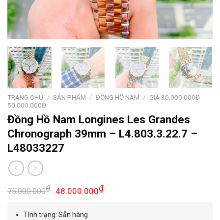
TRANG CHỦ
/
SẢN PHẨM
/
ĐỒNG HỒ NAM
/
GIÁ 30.000.000Đ -
50.000.000Đ
Đồng Hồ Nam Longines Les Grandes
Chronograph 39mm – L4.803.3.22.7 –
L48033227
Giá
Giá
₫
₫
48.000.000
75.000.000
gốc
hiện
là:
tại
Tình trạng: Sẵn hàng