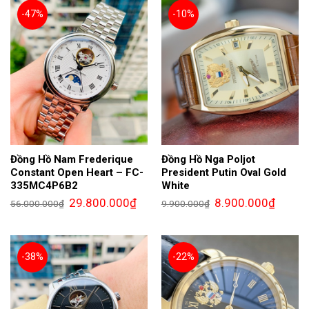
-47%
-10%
Đồng Hồ Nam Frederique
Đồng Hồ Nga Poljot
Constant Open Heart – FC-
President Putin Oval Gold
335MC4P6B2
White
Giá
Giá
Giá
Giá
29.800.000
₫
8.900.000
₫
56.000.000
₫
9.900.000
₫
gốc
hiện
gốc
hiện
là:
tại
là:
tại
56.000.000₫.
là:
9.900.000₫.
là:
29.800.000₫.
8.900.0
-38%
-22%