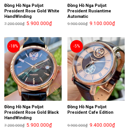
Đồng Hồ Nga Poljot
Đồng Hồ Nga Poljot
President Rose Gold White
President Rusiantime
HandWinding
Automatic
Giá
Giá
Giá
Giá
5.900.000
₫
9.100.000
₫
7.200.000
₫
9.900.000
₫
gốc
hiện
gốc
hiện
là:
tại
là:
tại
7.200.000₫.
là:
9.900.000₫.
là:
5.900.000₫.
9.100.0
-18%
-5%
Đồng Hồ Nga Poljot
Đồng Hồ Nga Poljot
President Rose Gold Black
President Cafe Edition
HandWinding
Giá
Giá
Giá
Giá
5.900.000
₫
9.400.000
₫
7.200.000
₫
9.900.000
₫
gốc
hiện
gốc
hiện