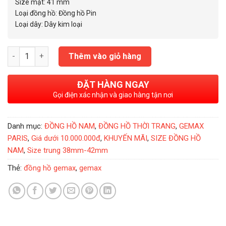
2.850.000₫.
Size mặt: 41 mm
Loại đồng hồ: Đồng hồ Pin
Loại dây: Dây kim loại
Đồng Hồ Nam Gemax Chronograph 41mm số lượng
Thêm vào giỏ hàng
ĐẶT HÀNG NGAY
Gọi điện xác nhận và giao hàng tận nơi
Danh mục:
ĐỒNG HỒ NAM
,
ĐỒNG HỒ THỜI TRANG
,
GEMAX
PARIS
,
Giá dưới 10.000.000đ
,
KHUYẾN MÃI
,
SIZE ĐỒNG HỒ
NAM
,
Size trung 38mm-42mm
Thẻ:
đồng hồ gemax
,
gemax