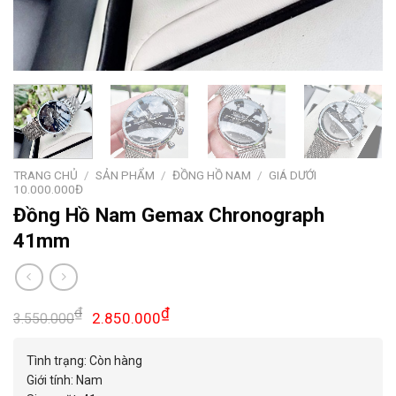
TRANG CHỦ
/
SẢN PHẨM
/
ĐỒNG HỒ NAM
/
GIÁ DƯỚI
10.000.000Đ
Đồng Hồ Nam Gemax Chronograph
41mm
Giá
Giá
₫
₫
2.850.000
3.550.000
gốc
hiện
là:
tại
Tình trạng: Còn hàng
3.550.000₫.
là:
Giới tính: Nam