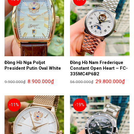
Đồng Hồ Nga Poljot
Đồng Hồ Nam Frederique
President Putin Oval White
Constant Open Heart – FC-
335MC4P6B2
Giá
Giá
Giá
Giá
8.900.000
₫
29.800.000
₫
9.900.000
₫
56.000.000
₫
gốc
hiện
gốc
hiện
là:
tại
là:
tại
9.900.000₫.
là:
56.000.000₫.
là:
8.900.000₫.
29.8
-11%
-19%