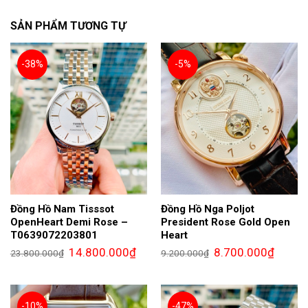
SẢN PHẨM TƯƠNG TỰ
-38%
-5%
Đồng Hồ Nam Tisssot
Đồng Hồ Nga Poljot
OpenHeart Demi Rose –
President Rose Gold Open
T0639072203801
Heart
Giá
Giá
Giá
Giá
14.800.000
₫
8.700.000
₫
23.800.000
₫
9.200.000
₫
gốc
hiện
gốc
hiện
là:
tại
là:
tại
23.800.000₫.
là:
9.200.000₫.
là:
14.800.000₫.
8.700.0
-10%
-47%