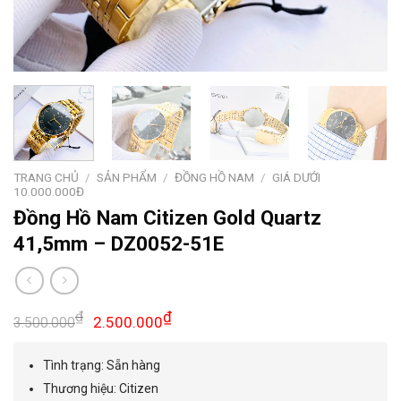
TRANG CHỦ
/
SẢN PHẨM
/
ĐỒNG HỒ NAM
/
GIÁ DƯỚI
10.000.000Đ
Đồng Hồ Nam Citizen Gold Quartz
41,5mm – DZ0052-51E
Giá
Giá
₫
₫
2.500.000
3.500.000
gốc
hiện
là:
tại
Tình trạng: Sẵn hàng
3.500.000₫.
là:
Thương hiệu: Citizen