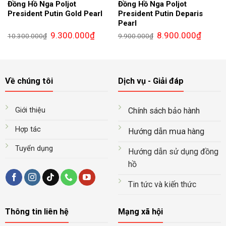
Đồng Hồ Nga Poljot
Đồng Hồ Nga Poljot
President Putin Gold Pearl
President Putin Deparis
Pearl
Giá
Giá
Giá
Giá
9.300.000
₫
8.900.000
₫
10.300.000
₫
9.900.000
₫
gốc
hiện
gốc
hiện
là:
tại
là:
tại
10.300.000₫.
là:
9.900.000₫.
là:
9.300.000₫.
8.900.0
Về chúng tôi
Dịch vụ - Giải đáp
Giới thiệu
Chính sách bảo hành
Hợp tác
mua
Hướng dẫn
hàng
Tuyển dụng
Hướng dẫn sử dụng đồng
hồ
Tin tức và kiến thức
Thông tin liên hệ
Mạng xã hội