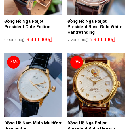
Đồng Hồ Nga Poljot
Đồng Hồ Nga Poljot
President Cafe Edition
President Rose Gold White
HandWinding
Giá
Giá
Giá
Giá
9.400.000
₫
5.900.000
₫
9.900.000
₫
7.200.000
₫
gốc
hiện
gốc
hiện
là:
tại
là:
tại
9.900.000₫.
là:
7.200.000₫.
là:
9.400.000₫.
5.900.0
-56%
-9%
Đồng Hồ Nam Mido Multifort
Đồng Hồ Nga Poljot
Diamond –
President Putin Deparis