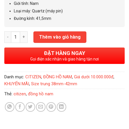
2.500.000₫.
Giới tính
:
Nam
Loại máy
: Quartz
(máy pin)
Đường kính
:
41,5mm
Đồng Hồ Nam Citizen Gold Quartz 41,5mm - DZ0052-51E số lư
Thêm vào giỏ hàng
ĐẶT HÀNG NGAY
Gọi điện xác nhận và giao hàng tận nơi
Danh mục:
CITIZEN
,
ĐỒNG HỒ NAM
,
Giá dưới 10.000.000đ
,
KHUYẾN MÃI
,
Size trung 38mm-42mm
Thẻ:
citizen
,
đồng hồ nam