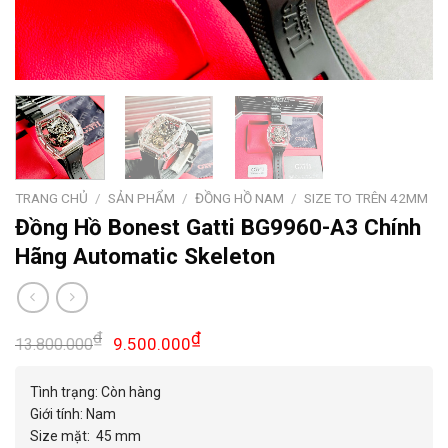
TRANG CHỦ
/
SẢN PHẨM
/
ĐỒNG HỒ NAM
/
SIZE TO TRÊN 42MM
Đồng Hồ Bonest Gatti BG9960-A3 Chính
Hãng Automatic Skeleton
Giá
Giá
₫
₫
9.500.000
13.800.000
gốc
hiện
là:
tại
Tình trạng: Còn hàng
13.800.000₫.
là:
Giới tính: Nam
9.500.000₫.
Size mặt: 45 mm