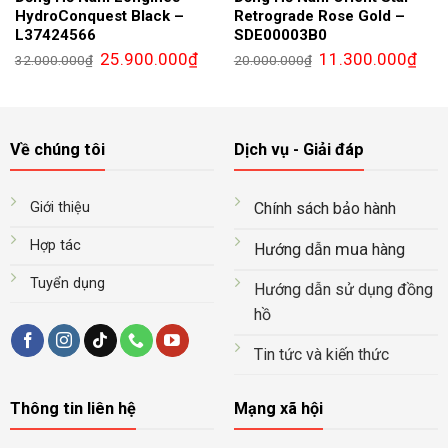
HydroConquest Black –
Retrograde Rose Gold –
L37424566
SDE00003B0
Giá
Giá
Giá
Giá
25.900.000
₫
11.300.000
₫
32.000.000
₫
20.000.000
₫
gốc
hiện
gốc
hiện
là:
tại
là:
tại
32.000.000₫.
là:
20.000.000₫.
là:
25.900.000₫.
11.3
Về chúng tôi
Dịch vụ - Giải đáp
Giới thiệu
Chính sách bảo hành
Hợp tác
mua
Hướng dẫn
hàng
Tuyển dụng
Hướng dẫn sử dụng đồng
hồ
Tin tức và kiến thức
Thông tin liên hệ
Mạng xã hội