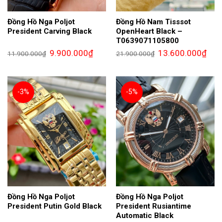
Đồng Hồ Nga Poljot
Đồng Hồ Nam Tisssot
President Carving Black
OpenHeart Black –
T0639071105800
Giá
Giá
Giá
Giá
9.900.000
₫
13.600.000
₫
11.900.000
₫
21.900.000
₫
gốc
hiện
gốc
hiện
là:
tại
là:
tại
11.900.000₫.
là:
21.900.000₫.
là:
9.900.000₫.
13.6
-3%
-5%
Đồng Hồ Nga Poljot
Đồng Hồ Nga Poljot
President Putin Gold Black
President Rusiantime
Automatic Black