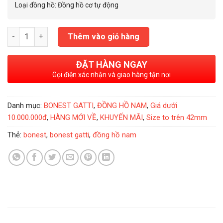
Loại đồng hồ: Đồng hồ cơ tự động
Đồng Hồ Bonest Gatti BG9960-A3 Chính Hãng Automatic Skelet
Thêm vào giỏ hàng
ĐẶT HÀNG NGAY
Gọi điện xác nhận và giao hàng tận nơi
Danh mục:
BONEST GATTI
,
ĐỒNG HỒ NAM
,
Giá dưới
10.000.000đ
,
HÀNG MỚI VỀ
,
KHUYẾN MÃI
,
Size to trên 42mm
Thẻ:
bonest
,
bonest gatti
,
đồng hồ nam