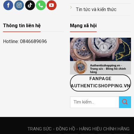
Tin tức và kiến thức
Thông tin liên hệ
Mạng xã hội
Hotline: 0846689696
FANPAGE
AUTHENTICSHOPPING.VN
Tìm
kiếm:
TRANG SỨC - ĐỒNG HỒ - HÀNG HIỆU CHÍNH HÃNG