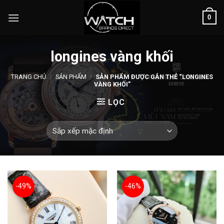
Skip
0
to
content
longines vàng khối
TRANG CHỦ
/
SẢN PHẨM
/
SẢN PHẨM ĐƯỢC GẮN THẺ “LONGINES
VÀNG KHỐI”
LỌC
-49%
-46%