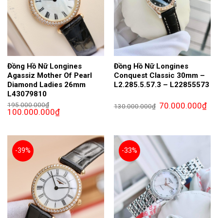
Đồng Hồ Nữ Longines
Đồng Hồ Nữ Longines
Agassiz Mother Of Pearl
Conquest Classic 30mm –
Diamond Ladies 26mm
L2.285.5.57.3 – L22855573
L43079810
Giá
Giá
195.000.000
₫
70.000.000
₫
130.000.000
₫
Giá
Giá
gốc
hiện
100.000.000
₫
gốc
hiện
là:
tại
là:
tại
130.000.000₫.
là:
195.000.000₫.
là:
70.
100.000.000₫.
-39%
-33%