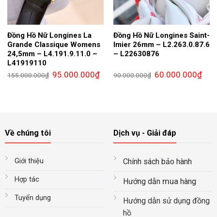
Đồng Hồ Nữ Longines La
Đồng Hồ Nữ Longines Saint-
Grande Classique Womens
Imier 26mm – L2.263.0.87.6
24,5mm – L4.191.9.11.0 –
– L22630876
L41919110
Giá
Giá
Giá
Giá
95.000.000
₫
60.000.000
₫
155.000.000
₫
90.000.000
₫
gốc
hiện
gốc
hiện
là:
tại
là:
tại
155.000.000₫.
là:
90.000.000₫.
là:
95.000.000₫.
60.0
Về chúng tôi
Dịch vụ - Giải đáp
Giới thiệu
Chính sách bảo hành
Hợp tác
mua
Hướng dẫn
hàng
Tuyển dụng
Hướng dẫn sử dụng đồng
hồ