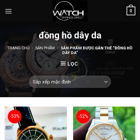
Skip
0
to
content
đồng hồ dây da
TRANG CHỦ
/
SẢN PHẨM
/
SẢN PHẨM ĐƯỢC GẮN THẺ “ĐỒNG HỒ
DÂY DA”
LỌC
-53%
-52%