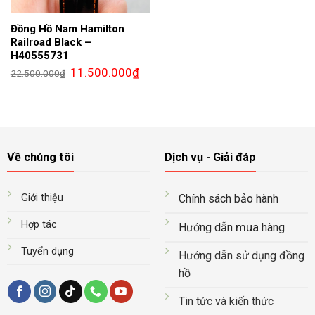
Đồng Hồ Nam Hamilton
Railroad Black –
H40555731
Giá
Giá
11.500.000
₫
22.500.000
₫
gốc
hiện
là:
tại
22.500.000₫.
là:
11.500.000₫.
Về chúng tôi
Dịch vụ - Giải đáp
Giới thiệu
Chính sách bảo hành
Hợp tác
mua
Hướng dẫn
hàng
Tuyển dụng
Hướng dẫn sử dụng đồng
hồ
Tin tức và kiến thức