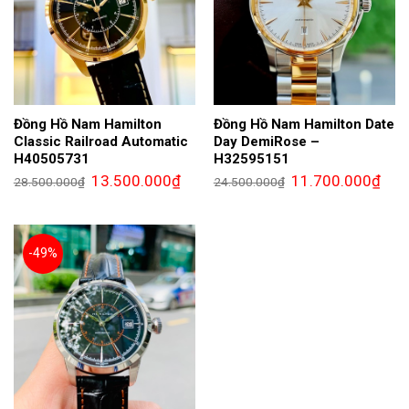
Đồng Hồ Nam Hamilton
Đồng Hồ Nam Hamilton Date
Classic Railroad Automatic
Day DemiRose –
H40505731
H32595151
Giá
Giá
Giá
Giá
13.500.000
₫
11.700.000
₫
28.500.000
₫
24.500.000
₫
gốc
hiện
gốc
hiện
là:
tại
là:
tại
28.500.000₫.
là:
24.500.000₫.
là:
13.500.000₫.
11.7
-49%