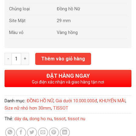
Chủng loại
Đồng hồ Nữ
Site Mặt
29 mm
Màu vỏ
Vàng hồng
Đồng Hồ Nữ Tissot Carson T085.210.36.012.00 số lượng
Thêm vào giỏ hàng
ĐẶT HÀNG NGAY
Gọi điện xác nhận và giao hàng tận nơi
Danh mục:
ĐỒNG HỒ NỮ
,
Giá dưới 10.000.000đ
,
KHUYẾN MÃI
,
Size nữ nhỏ hơn 30mm
,
TISSOT
Thẻ:
dây da
,
dong ho nu
,
tissot
,
tissot nu