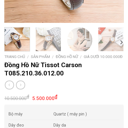
TRANG CHỦ
/
SẢN PHẨM
/
ĐỒNG HỒ NỮ
/
GIÁ DƯỚI 10.000.000Đ
Đồng Hồ Nữ Tissot Carson
T085.210.36.012.00
Giá
Giá
₫
₫
5.500.000
10.500.000
gốc
hiện
là:
tại
Bộ máy
Quartz ( máy pin )
10.500.000₫.
là:
5.500.000₫.
Dây đeo
Dây da