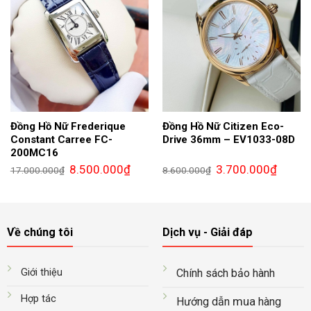
Đồng Hồ Nữ Frederique
Đồng Hồ Nữ Citizen Eco-
Constant Carree FC-
Drive 36mm – EV1033-08D
200MC16
Giá
Giá
Giá
Giá
8.500.000
₫
3.700.000
₫
17.000.000
₫
8.600.000
₫
gốc
hiện
gốc
hiện
là:
tại
là:
tại
17.000.000₫.
là:
8.600.000₫.
là:
8.500.000₫.
3.700.0
Về chúng tôi
Dịch vụ - Giải đáp
Giới thiệu
Chính sách bảo hành
Hợp tác
mua
Hướng dẫn
hàng