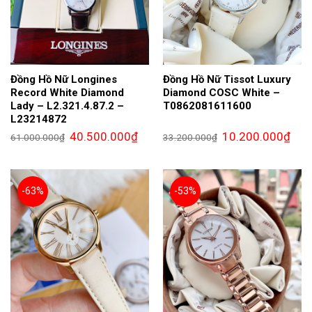
Đồng Hồ Nữ Longines
Đồng Hồ Nữ Tissot Luxury
Record White Diamond
Diamond COSC White –
Lady – L2.321.4.87.2 –
T0862081611600
L23214872
Giá
Giá
Giá
Giá
40.500.000
₫
10.200.000
₫
61.000.000
₫
33.200.000
₫
gốc
hiện
gốc
hiện
là:
tại
là:
tại
61.000.000₫.
là:
33.200.000₫.
là:
40.500.000₫.
10.2
-63%
-53%