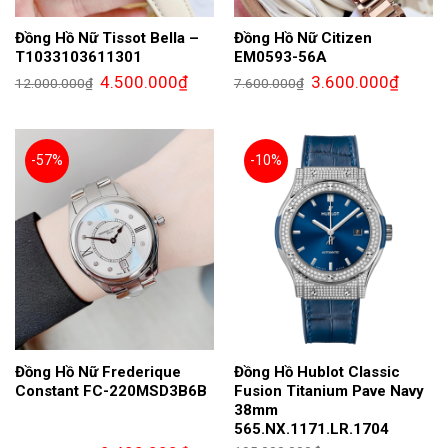
Đồng Hồ Nữ Tissot Bella –
Đồng Hồ Nữ Citizen
T1033103611301
EM0593-56A
Giá
Giá
Giá
Giá
4.500.000
₫
3.600.000
₫
12.000.000
₫
7.600.000
₫
gốc
hiện
gốc
hiện
là:
tại
là:
tại
12.000.000₫.
là:
7.600.000₫.
là:
4.500.000₫.
3.600.0
-57%
-10%
Đồng Hồ Nữ Frederique
Đồng Hồ Hublot Classic
Constant FC-220MSD3B6B
Fusion Titanium Pave Navy
38mm
565.NX.1171.LR.1704