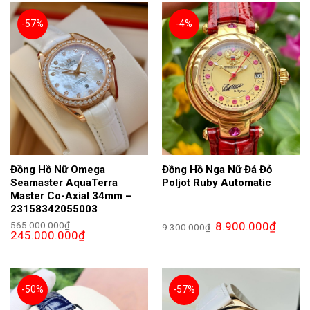
175.000.000₫.
-57%
-4%
Đồng Hồ Nữ Omega
Đồng Hồ Nga Nữ Đá Đỏ
Seamaster AquaTerra
Poljot Ruby Automatic
Master Co-Axial 34mm –
23158342055003
Giá
Giá
565.000.000
₫
8.900.000
₫
9.300.000
₫
Giá
Giá
gốc
hiện
245.000.000
₫
gốc
hiện
là:
tại
là:
tại
9.300.000₫.
là:
565.000.000₫.
là:
8.900.0
245.000.000₫.
-50%
-57%