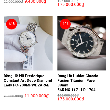
Giá
Giá
9.400.000
₫
195.000.000
₫
22.000.000
₫
gốc
hiện
Giá
Giá
175.000.000
₫
là:
tại
gốc
hiện
22.000.000₫.
là:
là:
tại
9.400.000₫.
195.000.000₫.
là:
175.000.000₫.
-61%
-10%
Đồng Hồ Nữ Frederique
Đồng Hồ Hublot Classic
Constant Art Deco Diamond
Fusion Titanium Pave
Lady FC-200MPWD2AR6B
38mm
565.NX.1171.LR.1704
Giá
Giá
11.000.000
₫
195.000.000
₫
28.000.000
₫
gốc
hiện
Giá
Giá
175.000.000
₫
là:
tại
gốc
hiện
28.000.000₫.
là:
là:
tại
11.000.000₫.
195.000.000₫.
là: