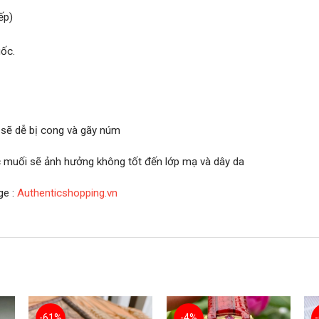
ếp)
ốc.
 sẽ dễ bị cong và gãy núm
ớc muối sẽ ảnh hưởng không tốt đến lớp mạ và dây da
ge :
Authenticshopping.vn
-61%
-4%