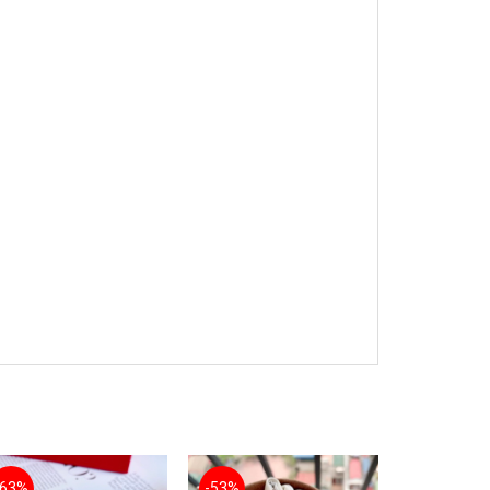
-63%
-53%