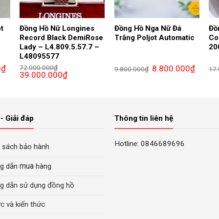
t
Đồng Hồ Nữ Longines
Đồng Hồ Nga Nữ Đá
Đồ
Record Black DemiRose
Trắng Poljot Automatic
Co
Lady – L4.809.5.57.7 –
20
L48095577
Giá
Giá
Giá
0
₫
72.000.000
₫
8.800.000
₫
9.800.000
₫
17
hiện
Giá
Giá
gốc
hiện
39.000.000
₫
tại
gốc
hiện
là:
tại
là:
là:
tại
9.800.000₫.
là:
9.400.000₫.
72.000.000₫.
là:
8.800.0
39.000.000₫.
- Giải đáp
Thông tin liên hệ
Hotline: 0846689696
 sách bảo hành
mua
g dẫn
hàng
g dẫn sử dụng đồng hồ
ức và kiến thức