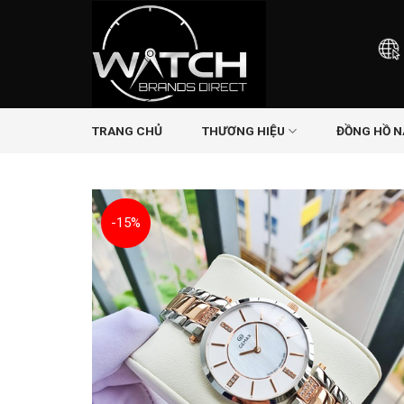
Skip
to
content
TRANG CHỦ
THƯƠNG HIỆU
ĐỒNG HỒ 
-15%