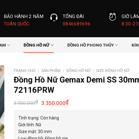
BẢO HÀNH 2 NĂM
TỔNG ĐÀI
GIỜ LÀ
TOÀN QUỐC
0846689696
8:30-21
NAM
ĐỒNG HỒ NỮ
ĐỒNG HỒ PHONG THỦY
KÍ
TRANG CHỦ
/
SẢN PHẨM
/
ĐỒNG HỒ NỮ
/
SIZE ĐỒNG HỒ NỮ
Đồng Hồ Nữ Gemax Demi SS 30m
72116PRW
Giá
Giá
₫
₫
3.350.000
3.950.000
gốc
hiện
là:
tại
Tình trạng: Còn hàng
3.950.000₫.
là:
Giới tính: Nữ
3.350.000₫.
Size mặt: 30 mm
Loại đồng hồ: Đồng hồ pin