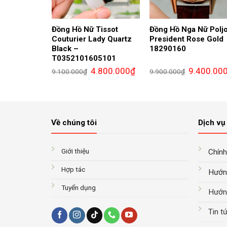
Đồng Hồ Nữ Tissot
Đồng Hồ Nga Nữ Poljo
Couturier Lady Quartz
President Rose Gold
Black –
18290160
T0352101605101
Giá
Giá
Giá
4.800.000
₫
9.400.00
9.100.000
₫
9.900.000
₫
gốc
hiện
gốc
là:
tại
là:
9.100.000₫.
là:
9.900.000₫.
4.800.000₫.
Về chúng tôi
Dịch vụ 
Giới thiệu
Chính
Hợp tác
Hướn
Tuyển dụng
Hướn
Tin t