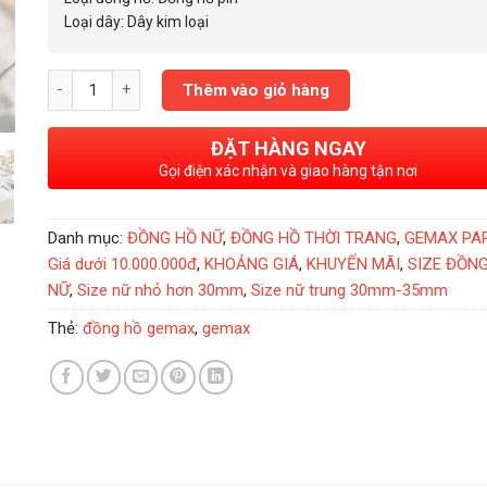
Loại dây: Dây kim loại
Đồng Hồ Nữ Gemax Demi SS 30mm 72116PRW số lượng
Thêm vào giỏ hàng
ĐẶT HÀNG NGAY
Gọi điện xác nhận và giao hàng tận nơi
Danh mục:
ĐỒNG HỒ NỮ
,
ĐỒNG HỒ THỜI TRANG
,
GEMAX PA
Giá dưới 10.000.000đ
,
KHOẢNG GIÁ
,
KHUYẾN MÃI
,
SIZE ĐỒN
NỮ
,
Size nữ nhỏ hơn 30mm
,
Size nữ trung 30mm-35mm
Thẻ:
đồng hồ gemax
,
gemax