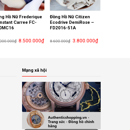
ng Hồ Nữ Frederique
Đồng Hồ Nữ Citizen
nstant Carree FC-
Ecodrive DemiRose –
0MC16
FD2016-51A
Giá
Giá
Giá
Giá
8.500.000
₫
3.800.000
₫
.000.000
₫
8.600.000
₫
gốc
hiện
gốc
hiện
là:
tại
là:
tại
17.000.000₫.
là:
8.600.000₫.
là:
00₫.
8.500.000₫.
3.800.000₫.
Mạng xã hội