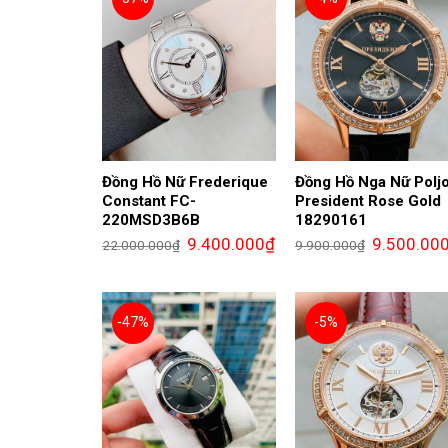
Đồng Hồ Nữ Frederique
Đồng Hồ Nga Nữ Poljo
Constant FC-
President Rose Gold
220MSD3B6B
18290161
Giá
Giá
Giá
9.400.000
₫
9.500.00
22.000.000
₫
9.900.000
₫
gốc
hiện
gốc
là:
tại
là:
22.000.000₫.
là:
9.900.000₫.
9.400.000₫.
-47%
-5%