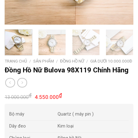
TRANG CHỦ
/
SẢN PHẨM
/
ĐỒNG HỒ NỮ
/
GIÁ DƯỚI 10.000.000Đ
Đồng Hồ Nữ Bulova 98X119 Chính Hãng
Giá
Giá
₫
₫
4.550.000
13.000.000
gốc
hiện
là:
tại
Bộ máy
Quartz ( máy pin )
13.000.000₫.
là:
4.550.000₫.
Dây đeo
Kim loại