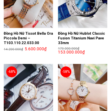
Đồng Hồ Nữ Tissot Bella Ora
Đồng Hồ Nữ Hublot Classic
Piccola Demi –
Fusion Titanium Navi Pave
T103.110.22.033.00
33mm
Giá
Giá
5.600.000
₫
173.000.000
₫
14.200.000
₫
gốc
hiện
Giá
Giá
153.000.000
₫
là:
tại
gốc
hiện
14.200.000₫.
là:
là:
tại
5.600.000₫.
173.000.000₫.
là:
153.000.000₫.
-68%
-58%