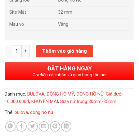
Chủng loại
Đồng hồ Nữ
Site Mặt
32 mm
Màu vỏ
Vàng
Đồng Hồ Nữ Bulova 98X119 Chính Hãng số lượng
Thêm vào giỏ hàng
ĐẶT HÀNG NGAY
Gọi điện xác nhận và giao hàng tận nơi
Danh mục:
BULOVA
,
ĐỒNG HỒ MỸ
,
ĐỒNG HỒ NỮ
,
Giá dưới
10.000.000đ
,
KHUYẾN MÃI
,
Size nữ trung 30mm-35mm
Thẻ:
bulova
,
dong ho nu