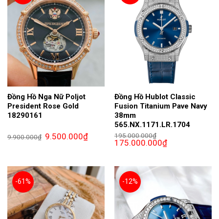
Đồng Hồ Nga Nữ Poljot
Đồng Hồ Hublot Classic
President Rose Gold
Fusion Titanium Pave Navy
18290161
38mm
565.NX.1171.LR.1704
Giá
Giá
9.500.000
₫
195.000.000
₫
9.900.000
₫
gốc
hiện
Giá
Giá
175.000.000
₫
là:
tại
gốc
hiện
9.900.000₫.
là:
là:
tại
9.500.000₫.
195.000.000₫.
là:
175.000.000₫.
-61%
-12%