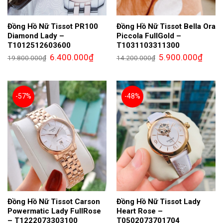
Đồng Hồ Nữ Tissot PR100
Đồng Hồ Nữ Tissot Bella Ora
Diamond Lady –
Piccola FullGold –
T1012512603600
T1031103311300
Giá
Giá
Giá
Giá
6.400.000
₫
5.900.000
₫
19.800.000
₫
14.200.000
₫
gốc
hiện
gốc
hiện
là:
tại
là:
tại
19.800.000₫.
là:
14.200.000₫.
là:
6.400.000₫.
5.900.
-57%
-48%
Đồng Hồ Nữ Tissot Carson
Đồng Hồ Nữ Tissot Lady
Powermatic Lady FullRose
Heart Rose –
– T1222073303100
T0502073701704