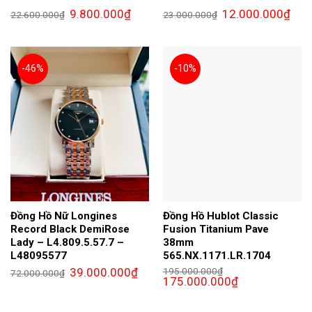
Giá
Giá
Giá
Giá
9.800.000
₫
12.000.000
₫
22.600.000
₫
23.000.000
₫
gốc
hiện
gốc
hiện
là:
tại
là:
tại
22.600.000₫.
là:
23.000.000₫.
là:
9.800.000₫.
12.0
-46%
-10%
Đồng Hồ Nữ Longines
Đồng Hồ Hublot Classic
Record Black DemiRose
Fusion Titanium Pave
Lady – L4.809.5.57.7 –
38mm
L48095577
565.NX.1171.LR.1704
Giá
Giá
39.000.000
₫
195.000.000
₫
72.000.000
₫
gốc
hiện
Giá
Giá
175.000.000
₫
là:
tại
gốc
hiện
72.000.000₫.
là:
là:
tại
39.000.000₫.
195.000.000₫.
là: