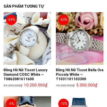
SẢN PHẨM TƯƠNG TỰ
-69%
-63%
Đồng Hồ Nữ Tissot Luxury
Đồng Hồ Nữ Tissot Bella Ora
Diamond COSC White –
Piccola White –
T0862081611600
T1031101103300
Giá
Giá
Giá
Giá
10.200.000
₫
5.300.000
₫
33.200.000
₫
14.200.000
₫
gốc
hiện
gốc
hiện
là:
tại
là:
tại
33.200.000₫.
là:
14.200.000₫.
là:
10.200.000₫.
5.300.
-4%
-10%