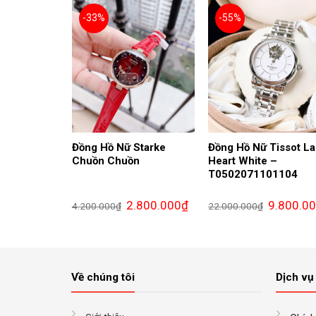
-33%
-55%
Đồng Hồ Nữ Starke
Đồng Hồ Nữ Tissot L
Chuồn Chuồn
Heart White –
T0502071101104
Giá
Giá
Giá
2.800.000
₫
9.800.0
4.200.000
₫
22.000.000
₫
gốc
hiện
gốc
là:
tại
là:
4.200.000₫.
là:
22.000.000
2.800.000₫.
Về chúng tôi
Dịch vụ 