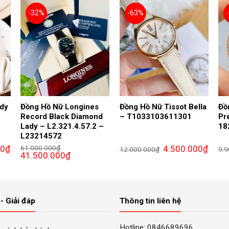
-32%
-63%
ady
Đồng Hồ Nữ Longines
Đồng Hồ Nữ Tissot Bella
Đồ
Record Black Diamond
– T1033103611301
Pr
Lady – L2.321.4.57.2 –
18
L23214572
Giá
Giá
Giá
00
₫
61.000.000
₫
4.500.000
₫
12.000.000
₫
9.9
hiện
Giá
Giá
gốc
hiện
41.500.000
₫
tại
gốc
hiện
là:
tại
₫.
là:
là:
tại
12.000.000₫.
là:
9.800.000₫.
61.000.000₫.
là:
4.500.
41.500.000₫.
- Giải đáp
Thông tin liên hệ
Hotline: 0846689696