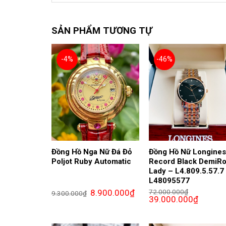
SẢN PHẨM TƯƠNG TỰ
-4%
-46%
Đồng Hồ Nga Nữ Đá Đỏ
Đồng Hồ Nữ Longine
Poljot Ruby Automatic
Record Black DemiR
Lady – L4.809.5.57.7
L48095577
Giá
Giá
8.900.000
₫
72.000.000
₫
9.300.000
₫
gốc
hiện
Giá
Giá
39.000.000
₫
là:
tại
gốc
hiện
9.300.000₫.
là:
là:
tại
8.900.000₫.
72.000.000₫.
là:
39.000.0