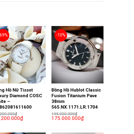
-69%
-10%
ng Hồ Nữ Tissot
Đồng Hồ Hublot Classic
xury Diamond COSC
Fusion Titanium Pave
ite –
38mm
862081611600
565.NX.1171.LR.1704
.200.000
₫
195.000.000
₫
Giá
Giá
Giá
.200.000
₫
175.000.000
₫
c
hiện
gốc
hiện
tại
là:
tại
000₫.
200.000₫.
là:
195.000.000₫.
là:
10.200.000₫.
175.000.000₫.