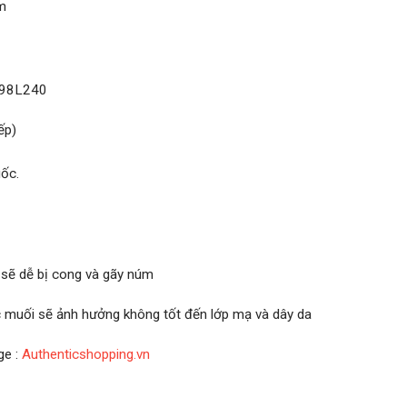
ốm
a 98L240
ếp)
ốc.
 sẽ dễ bị cong và gãy núm
ớc muối sẽ ảnh hưởng không tốt đến lớp mạ và dây da
ge :
Authenticshopping.vn