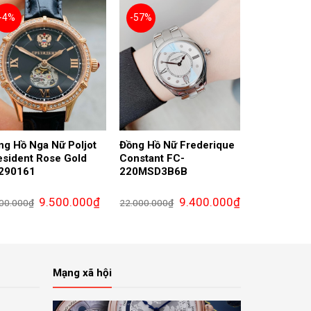
-4%
-57%
ng Hồ Nga Nữ Poljot
Đồng Hồ Nữ Frederique
esident Rose Gold
Constant FC-
290161
220MSD3B6B
Giá
Giá
Giá
Giá
9.500.000
₫
9.400.000
₫
00.000
₫
22.000.000
₫
gốc
hiện
gốc
hiện
là:
tại
là:
tại
9.900.000₫.
là:
22.000.000₫.
là:
000₫.
9.500.000₫.
9.400.000₫.
Mạng xã hội