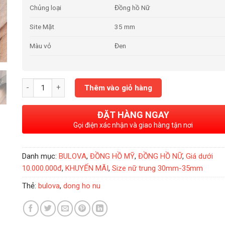
Chủng loại
Đồng hồ Nữ
Site Mặt
35 mm
Màu vỏ
Đen
Đồng Hồ Nữ Bulova 98L240 Chính Hãng số lượng
Thêm vào giỏ hàng
ĐẶT HÀNG NGAY
Gọi điện xác nhận và giao hàng tận nơi
Danh mục:
BULOVA
,
ĐỒNG HỒ MỸ
,
ĐỒNG HỒ NỮ
,
Giá dưới
10.000.000đ
,
KHUYẾN MÃI
,
Size nữ trung 30mm-35mm
Thẻ:
bulova
,
dong ho nu