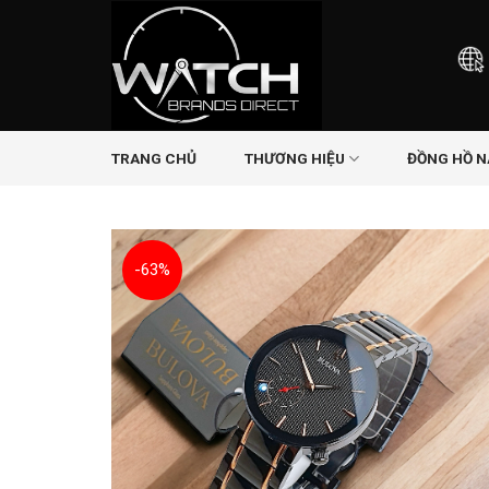
Skip
to
content
TRANG CHỦ
THƯƠNG HIỆU
ĐỒNG HỒ 
-63%