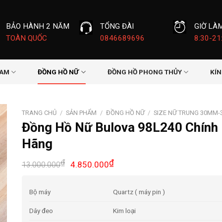
BẢO HÀNH 2 NĂM
TỔNG ĐÀI
GIỜ LÀ
TOÀN QUỐC
0846689696
8:30-21
NAM
ĐỒNG HỒ NỮ
ĐỒNG HỒ PHONG THỦY
KÍ
TRANG CHỦ
/
SẢN PHẨM
/
ĐỒNG HỒ NỮ
/
SIZE NỮ TRUNG 30MM
Đồng Hồ Nữ Bulova 98L240 Chính
Hãng
Giá
Giá
₫
₫
4.850.000
13.000.000
gốc
hiện
là:
tại
Bộ máy
Quartz ( máy pin )
13.000.000₫.
là:
4.850.000₫.
Dây đeo
Kim loại