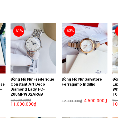
-61%
-63%
s
Đồng Hồ Nữ Frederique
Đồng Hồ Nữ Salvatore
Đồ
ose
Constant Art Deco
Ferragamo Indillio
Lu
 –
Diamond Lady FC-
Wh
200MPWD2AR6B
T0
Giá
Giá
28.000.000
₫
4.500.000
₫
33
12.000.000
₫
Giá
Giá
gốc
hiện
Giá
11.000.000
₫
10
gốc
hiện
là:
tại
gố
là:
tại
12.000.000₫.
là:
là:
28.000.000₫.
là:
4.500.
33.
00₫.
11.000.000₫.