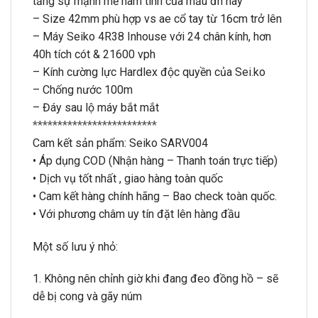
tăng sự mạnh mẽ nam tính của mẫu đh này
– Size 42mm phù hợp vs ae cổ tay từ 16cm trở lên
– Máy Seiko 4R38 Inhouse với 24 chân kính, hơn
40h tích cót & 21600 vph
– Kính cường lực Hardlex độc quyền của Sei.ko
– Chống nước 100m
– Đáy sau lộ máy bắt mắt
*************************
Cam kết sản phẩm: Seiko SARV004
• Áp dụng COD (Nhận hàng – Thanh toán trực tiếp)
• Dịch vụ tốt nhất , giao hàng toàn quốc
• Cam kết hàng chính hãng – Bao check toàn quốc.
• Với phương châm uy tín đặt lên hàng đầu
Một số lưu ý nhỏ:
1. Không nên chỉnh giờ khi đang đeo đồng hồ – sẽ
dễ bị cong và gãy núm