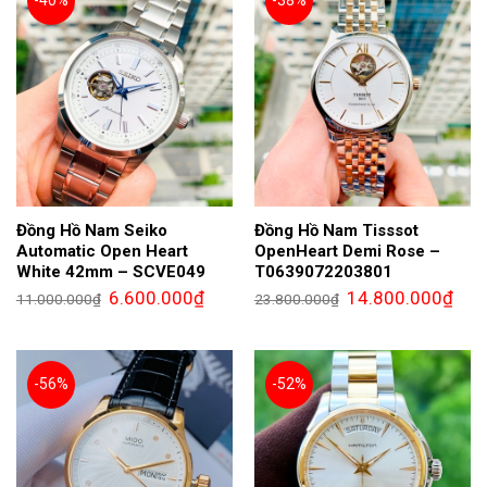
Đồng Hồ Nam Seiko
Đồng Hồ Nam Tisssot
Automatic Open Heart
OpenHeart Demi Rose –
White 42mm – SCVE049
T0639072203801
Giá
Giá
Giá
Giá
6.600.000
₫
14.800.000
₫
11.000.000
₫
23.800.000
₫
gốc
hiện
gốc
hiện
là:
tại
là:
tại
11.000.000₫.
là:
23.800.000₫.
là:
6.600.000₫.
14.8
-56%
-52%