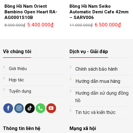
Đồng Hồ Nam Orient
Đồng Hồ Nam Seiko
Bambino Open Heart RA-
Automatic Demi Cafe 42mm
AG0001S10B
– SARV006
Giá
Giá
Giá
Giá
5.400.000
₫
6.500.000
₫
8.000.000
₫
11.000.000
₫
gốc
hiện
gốc
hiện
là:
tại
là:
tại
8.000.000₫.
là:
11.000.000₫.
là:
5.400.000₫.
6.500.
Về chúng tôi
Dịch vụ - Giải đáp
Giới thiệu
Chính sách bảo hành
Hợp tác
mua
Hướng dẫn
hàng
Tuyển dụng
Hướng dẫn sử dụng đồng
hồ
Tin tức và kiến thức
Thông tin liên hệ
Mạng xã hội