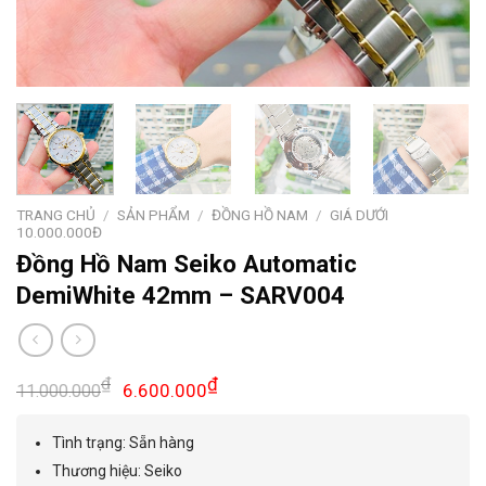
TRANG CHỦ
/
SẢN PHẨM
/
ĐỒNG HỒ NAM
/
GIÁ DƯỚI
10.000.000Đ
Đồng Hồ Nam Seiko Automatic
DemiWhite 42mm – SARV004
Giá
Giá
₫
₫
6.600.000
11.000.000
gốc
hiện
là:
tại
Tình trạng: Sẵn hàng
11.000.000₫.
là:
Thương hiệu: Seiko