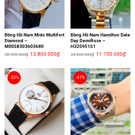
Đồng Hồ Nam Mido Multifort
Đồng Hồ Nam Hamilton Date
Diamond –
Day DemiRose –
M0058303603680
H32595151
Giá
Giá
Giá
Giá
12.800.000
₫
11.700.000
₫
28.900.000
₫
24.500.000
₫
gốc
hiện
gốc
hiện
là:
tại
là:
tại
28.900.000₫.
là:
24.500.000₫.
là:
12.800.000₫.
11.7
-33%
-41%