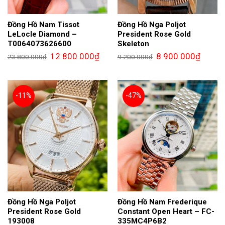
Đồng Hồ Nam Tissot
Đồng Hồ Nga Poljot
LeLocle Diamond –
President Rose Gold
T0064073626600
Skeleton
Giá
Giá
Giá
Giá
12.800.000
₫
8.900.000
₫
23.800.000
₫
9.200.000
₫
gốc
hiện
gốc
hiện
là:
tại
là:
tại
23.800.000₫.
là:
9.200.000₫.
là:
12.800.000₫.
8.900.0
-11%
-47%
Đồng Hồ Nga Poljot
Đồng Hồ Nam Frederique
President Rose Gold
Constant Open Heart – FC-
193008
335MC4P6B2