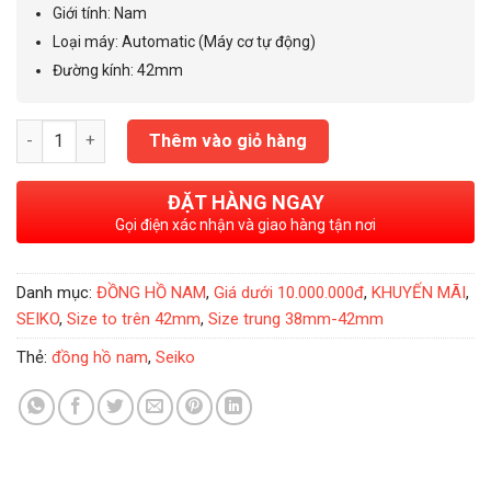
6.600.000₫.
Giới tính
:
Nam
Loại máy
:
Automatic (Máy cơ tự động)
Đường kính
:
42mm
Đồng Hồ Nam Seiko Automatic DemiWhite 42mm - SARV004 số
Thêm vào giỏ hàng
ĐẶT HÀNG NGAY
Gọi điện xác nhận và giao hàng tận nơi
Danh mục:
ĐỒNG HỒ NAM
,
Giá dưới 10.000.000đ
,
KHUYẾN MÃI
,
SEIKO
,
Size to trên 42mm
,
Size trung 38mm-42mm
Thẻ:
đồng hồ nam
,
Seiko