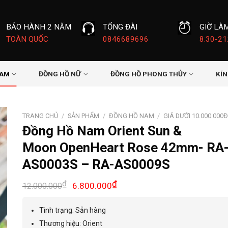
BẢO HÀNH 2 NĂM
TỔNG ĐÀI
GIỜ LÀ
TOÀN QUỐC
0846689696
8:30-21
NAM
ĐỒNG HỒ NỮ
ĐỒNG HỒ PHONG THỦY
KÍ
TRANG CHỦ
/
SẢN PHẨM
/
ĐỒNG HỒ NAM
/
GIÁ DƯỚI 10.000.000
Đồng Hồ Nam Orient Sun &
Moon OpenHeart Rose 42mm- RA
AS0003S – RA-AS0009S
Giá
Giá
₫
₫
6.800.000
12.000.000
gốc
hiện
là:
tại
Tình trạng: Sẵn hàng
12.000.000₫.
là:
Thương hiệu: Orient