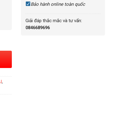
Bảo hành online toàn quốc
Giải đáp thắc mắc và tư vấn:
0846689696
S0003S - RA-AS0009S số lượng
I
,