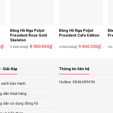
Đồng Hồ Nga Poljot
Đồng Hồ Nga Poljot
Đồ
President Rose Gold
President Cafe Edition
Pr
Skeleton
Giá
Giá
Giá
Giá
Giá
0
₫
8.900.000
₫
9.400.000
₫
9.200.000
₫
9.900.000
₫
10
hiện
gốc
hiện
gốc
hiện
tại
là:
tại
là:
tại
là:
9.200.000₫.
là:
9.900.000₫.
là:
8.900.000₫.
8.900.000₫.
9.400.0
- Giải đáp
Thông tin liên hệ
Hotline: 0846689696
 sách bảo hành
mua
g dẫn
hàng
g dẫn sử dụng đồng hồ