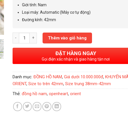
6.800.000₫.
Giới tính
:
Nam
Loại máy
:
Automatic (Máy cơ tự động)
Đường kính
:
42mm
Đồng Hồ Nam Orient Sun & Moon OpenHeart Rose 42mm- RA-A
Thêm vào giỏ hàng
ĐẶT HÀNG NGAY
Gọi điện xác nhận và giao hàng tận nơi
Danh mục:
ĐỒNG HỒ NAM
,
Giá dưới 10.000.000đ
,
KHUYẾN MÃ
ORIENT
,
Size to trên 42mm
,
Size trung 38mm-42mm
Thẻ:
đồng hồ nam
,
openheart
,
orient