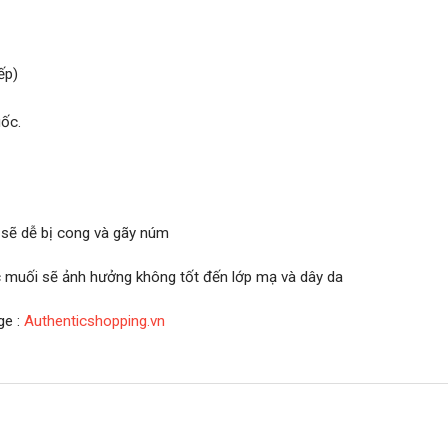
ếp)
ốc.
 sẽ dễ bị cong và gãy núm
ớc muối sẽ ảnh hưởng không tốt đến lớp mạ và dây da
ge :
Authenticshopping.vn