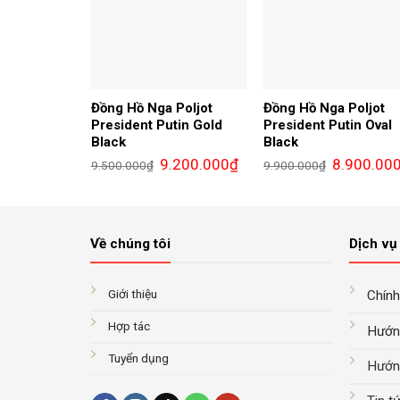
Đồng Hồ Nga Poljot
Đồng Hồ Nga Poljot
President Putin Gold
President Putin Oval
Black
Black
Giá
Giá
Giá
9.200.000
₫
8.900.00
9.500.000
₫
9.900.000
₫
gốc
hiện
gốc
là:
tại
là:
9.500.000₫.
là:
9.900.000₫.
9.200.000₫.
Về chúng tôi
Dịch vụ 
Giới thiệu
Chính
Hợp tác
Hướn
Tuyển dụng
Hướn