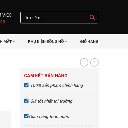
Tìm
M VIỆC
kiếm:
:00
NH MẮT
PHỤ KIỆN ĐỒNG HỒ
GIỎ HÀNG
Đ
CAM KẾT BÁN HÀNG
-
100% sản phẩm chính hãng
Giá tốt nhất thị trường
Giao hàng toàn quốc