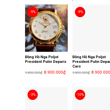
-9%
-9%
Đồng Hồ Nga Poljot
Đồng Hồ Nga Poljot
President Putin Deparis
President Putin Depa
Caro
Giá
Giá
Giá
8.900.000
₫
8.900.00
9.800.000
₫
9.800.000
₫
gốc
hiện
gốc
là:
tại
là:
9.800.000₫.
là:
9.800.000₫.
8.900.000₫.
-3%
-10%