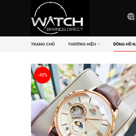
Skip
to
content
TRANG CHỦ
THƯƠNG HIỆU
ĐỒNG HỒ 
-43%