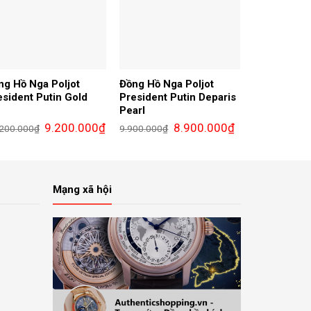
ng Hồ Nga Poljot
Đồng Hồ Nga Poljot
esident Putin Gold
President Putin Deparis
Pearl
Giá
Giá
Giá
Giá
9.200.000
₫
8.900.000
₫
.200.000
₫
9.900.000
₫
gốc
hiện
gốc
hiện
là:
tại
là:
tại
10.200.000₫.
là:
9.900.000₫.
là:
00₫.
9.200.000₫.
8.900.000₫.
Mạng xã hội