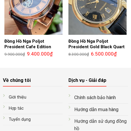
Đồng Hồ Nga Poljot
Đồng Hồ Nga Poljot
President Cafe Edition
President Gold Black Quart
Giá
Giá
Giá
Giá
9.400.000
₫
6.500.000
₫
9.900.000
₫
8.300.000
₫
gốc
hiện
gốc
hiện
là:
tại
là:
tại
9.900.000₫.
là:
8.300.000₫.
là:
9.400.000₫.
6.500.0
Về chúng tôi
Dịch vụ - Giải đáp
Giới thiệu
Chính sách bảo hành
Hợp tác
mua
Hướng dẫn
hàng
Tuyển dụng
Hướng dẫn sử dụng đồng
hồ