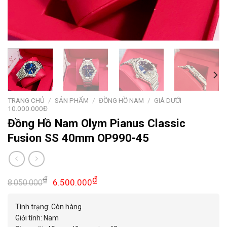
TRANG CHỦ
/
SẢN PHẨM
/
ĐỒNG HỒ NAM
/
GIÁ DƯỚI
10.000.000Đ
Đồng Hồ Nam Olym Pianus Classic
Fusion SS 40mm OP990-45
Giá
Giá
₫
₫
6.500.000
8.050.000
gốc
hiện
là:
tại
Tình trạng: Còn hàng
8.050.000₫.
là:
Giới tính: Nam