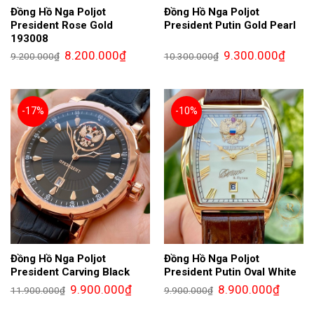
Đồng Hồ Nga Poljot
Đồng Hồ Nga Poljot
President Rose Gold
President Putin Gold Pearl
193008
Giá
Giá
Giá
Giá
8.200.000
₫
9.300.000
₫
9.200.000
₫
10.300.000
₫
gốc
hiện
gốc
hiện
là:
tại
là:
tại
9.200.000₫.
là:
10.300.000₫.
là:
8.200.000₫.
9.300.
-17%
-10%
Đồng Hồ Nga Poljot
Đồng Hồ Nga Poljot
President Carving Black
President Putin Oval White
Giá
Giá
Giá
Giá
9.900.000
₫
8.900.000
₫
11.900.000
₫
9.900.000
₫
gốc
hiện
gốc
hiện
là:
tại
là:
tại