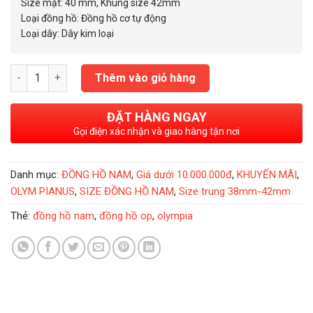
6.500.000₫.
Size mặt: 40 mm, Khung size 42mm
Loại đồng hồ: Đồng hồ cơ tự động
Loại dây: Dây kim loại
Đồng Hồ Nam Olym Pianus Classic Fusion SS 40mm OP990-45 
Thêm vào giỏ hàng
ĐẶT HÀNG NGAY
Gọi điện xác nhận và giao hàng tận nơi
Danh mục:
ĐỒNG HỒ NAM
,
Giá dưới 10.000.000đ
,
KHUYẾN MÃI
,
OLYM PIANUS
,
SIZE ĐỒNG HỒ NAM
,
Size trung 38mm-42mm
Thẻ:
đồng hồ nam
,
đồng hồ op
,
olympia