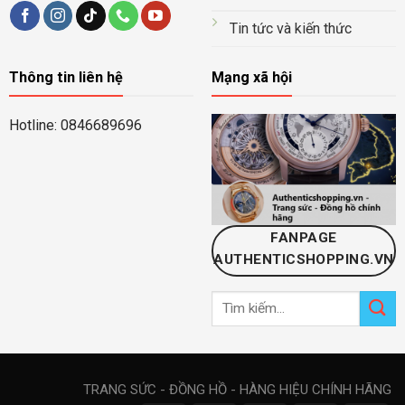
Tin tức và kiến thức
Thông tin liên hệ
Mạng xã hội
Hotline: 0846689696
FANPAGE
AUTHENTICSHOPPING.VN
Tìm
kiếm:
TRANG SỨC - ĐỒNG HỒ - HÀNG HIỆU CHÍNH HÃNG